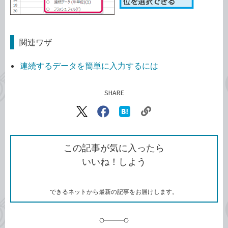
関連ワザ
連続するデータを簡単に入力するには
SHARE
記事をシェアする
リ
X（旧
Facebook
は
ン
Twitter）
で
て
ク
で
シ
な
を
シ
ェ
ブ
この記事が気に入ったら
コ
ェ
ア
ッ
いいね！しよう
ピ
ア
ク
ー
マ
ー
ク
できるネットから最新の記事をお届けします。
に
追
加