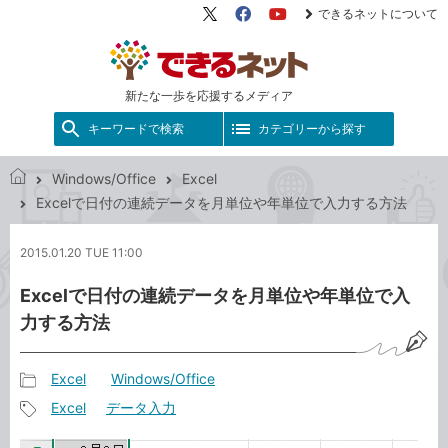
できるネットについて
X（旧
Facebook
YouTube
Twitter）
新たな一歩を応援するメディア
キーワードで検索
カテゴリーから探す
Windows/Office
Excel
で
Excelで日付の連続データを月単位や年単位で入力する方法
き
る
2015.01.20 TUE 11:00
ネ
ッ
Excelで日付の連続データを月単位や年単位で入
ト
力する方法
Excel
Windows/Office
記
Excel
データ入力
事
記
カ