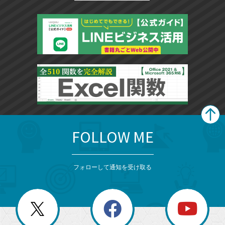
FOLLOW ME
search
format_list_bulleted
検
カ
検
カ
索
テ
メ
ゴ
索
テ
ニ
リ
フォローして通知を受け取る
ゴ
ュ
ー
ー
一
リ
を
覧
閉
を
ー
じ
閉
か
る
じ