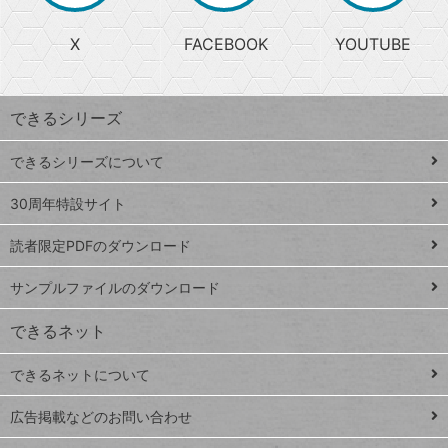
る
search
ら
急
X
FACEBOOK
YOUTUBE
探
上
検
昇
索
す
ワ
できるシリーズ
ー
ド
できるシリーズについて
Google
ト
スプレ
ッ
30周年特設サイト
ッドシ
プ
読者限定PDFのダウンロード
ート
ペ
iPhone
ー
サンプルファイルのダウンロード
VLOOKUP
ジ
できるネット
連載
できるネットについて
Excel Q&A
close
閉じ
トイアンナ流仕
広告掲載などのお問い合わせ
る
事術