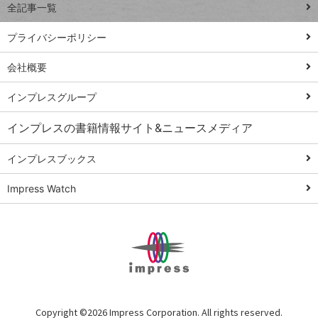
全記事一覧
PowerAutomate
ではじめる業務
プライバシーポリシー
の完全自動化
会社概要
AI議事録作成術
Windows 11
インプレスグループ
Q&A
インプレスの書籍情報サイト&ニュースメディア
Teams踏み込み
活用術
インプレスブックス
Excel講師の仕事
Impress Watch
術
エクセル時短
パワポ時短
Windows Tips
神保町ペロリ旅
俺のメルカリ
Copyright ©
2026 Impress Corporation. All rights reserved.