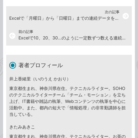
次の記事
arrow_forward
Excelで「月曜日」から「日曜日」までの連続データを簡単に入力する方法
前の記事
arrow_back
Excelで10、20、30...のように一定数ずつ数える連続データを入力する方法
著者プロフィール
井上香緒里（いのうえ かおり）
東京都生まれ、神奈川県在住。テクニカルライター。SOHO
のテクニカルライターチーム「チーム・モーション」を立ち
上げ、IT書籍や雑誌の執筆、Webコンテンツの執筆を中心に
活動中。また、都内の短大で「情報処理」の非常勤講師を担
当している。
きたみあきこ
東京都生まれ、神奈川県在住。テクニカルライター。お茶の