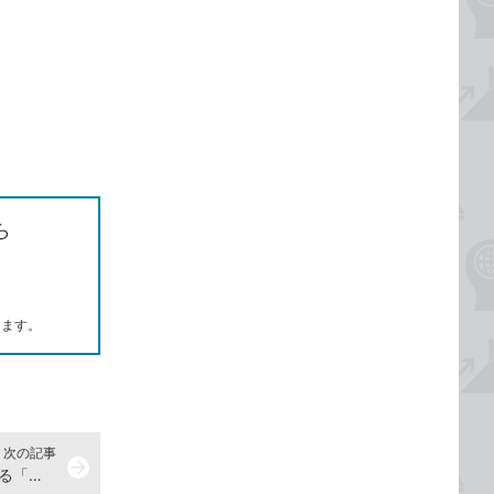
ら
します。
次の記事
arrow_forward
Excelで同じデータを楽に入力できる「リスト」と「オートコンプリート」