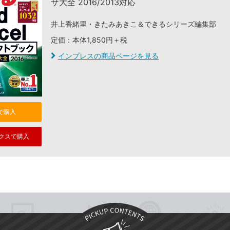
ザ大全 2016/2013対応
井上香緒里・きたみあきこ＆できるシリーズ編集部
定価：本体1,850円＋税
インプレスの商品ページを見る
nで購入
クスで購入