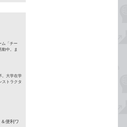
ーム「チー
活動中。ま
卒。大学在学
ンストラクタ
！＆便利ワ