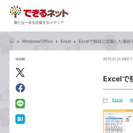
新たな一歩を応援するメディア
Windows/Office
Excel
Excelで独自に定義した連
で
き
る
SHARE
2015.01.21 WED 1
記
ネ
事
ッ
を
X（旧
ト
Exce
シ
Twitter）
ェ
で
ア
Facebook
す
シ
で
Excel
W
る
ェ
記
シ
LINE
ア
事
ェ
で
カ
ア
送
は
テ
る
て