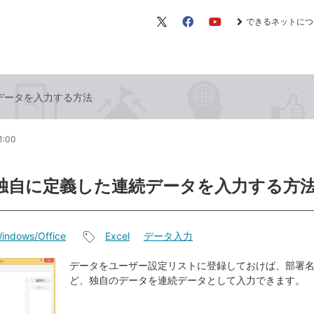
できるネットにつ
X（旧
Facebook
YouTube
Twitter）
続データを入力する方法
1:00
lで独自に定義した連続データを入力する方
indows/Office
Excel
データ入力
記
事
データをユーザー設定リストに登録しておけば、部署
ど、独自のデータを連続データとして入力できます。
タ
グ