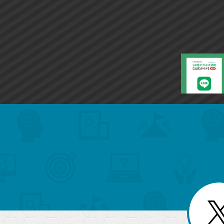
search
format_list_bulleted
検
カ
検
カ
索
テ
メ
ゴ
索
テ
ニ
リ
ュ
ー
ゴ
ー
一
を
覧
リ
閉
を
じ
閉
ー
る
じ