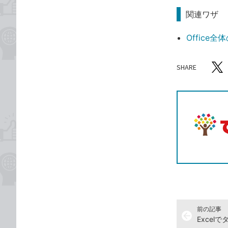
関連ワザ
Office
SHARE
記事をシ
T
前の記事
arrow_back