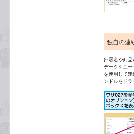
ゴ
な
リ
ブ
ッ
ク
マ
ー
独自の連
ク
に
部署名や商品
追
データをユー
加
を使用して連
ンドルをドラ