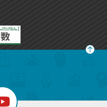
ペ
ー
ジ
上
部
へ