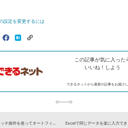
全体の設定を変更するには
リ
X（旧
Facebook
は
ェアする
ン
witter）
で
て
ク
で
シ
な
を
シ
ェ
ブ
この記事が気に入った
コ
ェ
ア
ッ
ピ
ア
ク
いいね！しよう
ー
マ
ー
ク
できるネットから最新の記事をお届け
に
追
加
Excelでタッチ操作を使ってオートフィルを実行する方法