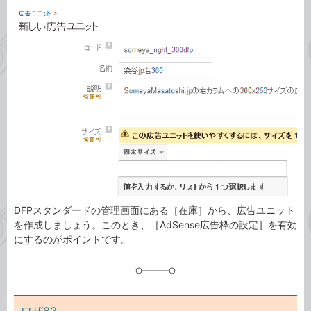
カ
事
テ
タ
ゴ
グ
リ
DFPスタンダードの管理画面にある［在庫］から、広告ユニット
を作成しましょう。このとき、［AdSense広告枠の設定］を有効
にするのがポイントです。