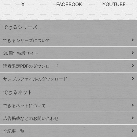
急
X
FACEBOOK
YOUTUBE
探
上
検
昇
索
す
ワ
できるシリーズ
ー
ド
できるシリーズについて
Google
ト
スプレ
ッ
30周年特設サイト
ッドシ
プ
読者限定PDFのダウンロード
ート
ペ
iPhone
ー
サンプルファイルのダウンロード
VLOOKUP
ジ
できるネット
連載
できるネットについて
Excel Q&A
close
閉じ
トイアンナ流仕
広告掲載などのお問い合わせ
る
事術
全記事一覧
PowerAutomate