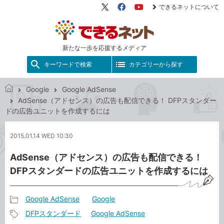
できるネットについて
X（旧
Facebook
YouTube
Twitter）
新たな一歩を応援するメディア
キーワードで検索
カテゴリーから探す
Google
Google AdSense
で
AdSense（アドセンス）の広告も配信できる！ DFPスタンダー
き
ドの広告ユニットを作成するには
る
ネ
2015.01.14 WED 10:30
ッ
ト
AdSense（アドセンス）の広告も配信できる！
DFPスタンダードの広告ユニットを作成するには
Google AdSense
Google
記
DFPスタンダード
Google AdSense
事
記