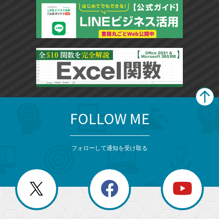
FOLLOW ME
search
format_list_bulleted
検
カ
検
カ
索
テ
メ
ゴ
索
テ
ニ
リ
フォローして通知を受け取る
ゴ
ュ
ー
ー
一
リ
を
覧
閉
を
ー
じ
閉
か
る
じ
る
search
ら