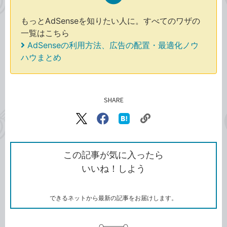
もっとAdSenseを知りたい人に。すべてのワザの
一覧はこちら
AdSenseの利用方法、広告の配置・最適化ノウ
ハウまとめ
SHARE
記事をシェアする
リ
X（旧
Facebook
は
ン
Twitter）
で
て
ク
で
シ
な
を
シ
ェ
ブ
この記事が気に入ったら
コ
ェ
ア
ッ
いいね！しよう
ピ
ア
ク
ー
マ
ー
ク
できるネットから最新の記事をお届けします。
に
追
加