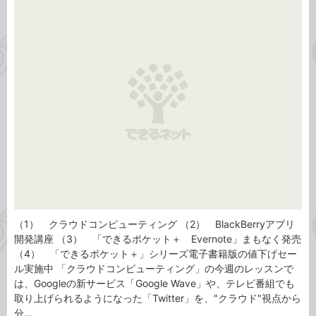
事
テ
タ
ゴ
グ
リ
（1） クラウドコンピューティング （2） BlackBerryアプリ
開発講座 （3） 「できるポケット＋ Evernote」まもなく発売
（4） 「できるポケット＋」シリーズ電子書籍版の値下げセー
ル実施中 「クラウドコンピューティング」の今週のレッスンで
は、Googleの新サービス「Google Wave」や、テレビ番組でも
取り上げられるようになった「Twitter」を、"クラウド"視点から
分...