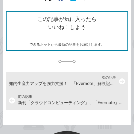
リ
X（旧
Facebook
は
ン
Twitter）
で
て
ク
で
シ
な
を
シ
ェ
ブ
この記事が気に入ったら
コ
ェ
ア
ッ
いいね！しよう
ピ
ア
ク
ー
マ
ー
ク
できるネットから最新の記事をお届けします。
に
追
加
次の記事
arrow_forward
知的生産力アップを強力支援！ 「Evernote」解説記事の連載スタート
前の記事
arrow_back
新刊「クラウドコンピューティング」、「Evernote」が発売前に読めるキャンペーン