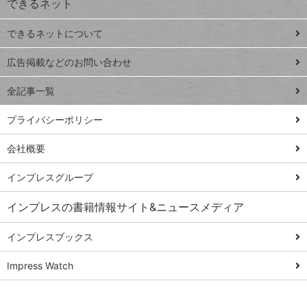
できるネット
連載
できるネットについて
Excel Q&A
close
閉じ
トイアンナ流仕
広告掲載などのお問い合わせ
る
事術
全記事一覧
PowerAutomate
ではじめる業務
プライバシーポリシー
の完全自動化
会社概要
AI議事録作成術
Windows 11
インプレスグループ
Q&A
インプレスの書籍情報サイト&ニュースメディア
Teams踏み込み
活用術
インプレスブックス
Excel講師の仕事
Impress Watch
術
エクセル時短