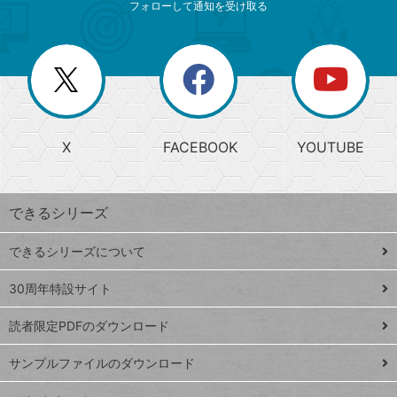
ニ
リ
フォローして通知を受け取る
ゴ
ュ
ー
ー
一
リ
を
覧
閉
を
ー
じ
閉
か
る
じ
る
search
ら
急
X
FACEBOOK
YOUTUBE
探
上
検
昇
索
す
ワ
できるシリーズ
ー
ド
できるシリーズについて
Google
ト
スプレ
ッ
30周年特設サイト
ッドシ
プ
読者限定PDFのダウンロード
ート
ペ
iPhone
ー
サンプルファイルのダウンロード
VLOOKUP
ジ