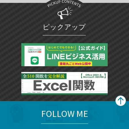
ピックアップ
FOLLOW ME
search
format_list_bulleted
検
カ
検
カ
索
テ
メ
ゴ
索
テ