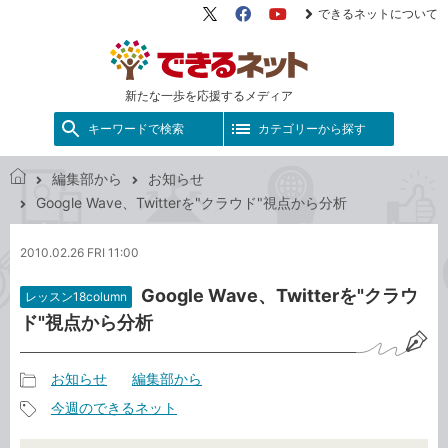
できるネットについて
X（旧
Facebook
YouTube
Twitter）
新たな一歩を応援するメディア
キーワードで検索
カテゴリーから探す
編集部から
お知らせ
で
Google Wave、Twitterを"クラウド"視点から分析
き
る
2010.02.26 FRI 11:00
ネ
ッ
Google Wave、Twitterを"クラウ
レッスン18column
ト
ド"視点から分析
お知らせ
編集部から
記
今週のできるネット
事
記
カ