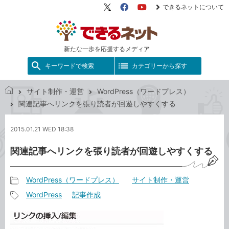
できるネットについて
X（旧
Facebook
YouTube
Twitter）
新たな一歩を応援するメディア
キーワードで検索
カテゴリーから探す
サイト制作・運営
WordPress（ワードプレス）
で
関連記事へリンクを張り読者が回遊しやすくする
き
る
2015.01.21 WED 18:38
ネ
ッ
関連記事へリンクを張り読者が回遊しやすくする
ト
WordPress（ワードプレス）
サイト制作・運営
記
WordPress
記事作成
事
記
カ
事
テ
タ