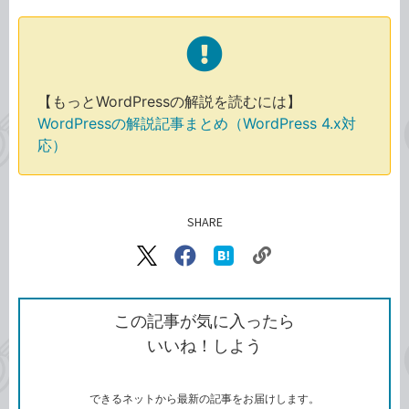
【もっとWordPressの解説を読むには】
WordPressの解説記事まとめ（WordPress 4.x対
応）
SHARE
記事をシェアする
リ
X（旧
Facebook
は
ン
Twitter）
で
て
ク
で
シ
な
を
シ
ェ
ブ
この記事が気に入ったら
コ
ェ
ア
ッ
いいね！しよう
ピ
ア
ク
ー
マ
ー
ク
できるネットから最新の記事をお届けします。