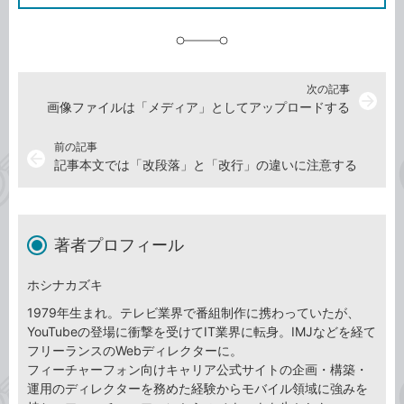
に
追
加
次の記事
arrow_forward
画像ファイルは「メディア」としてアップロードする
前の記事
arrow_back
記事本文では「改段落」と「改行」の違いに注意する
著者プロフィール
ホシナカズキ
1979年生まれ。テレビ業界で番組制作に携わっていたが、
YouTubeの登場に衝撃を受けてIT業界に転身。IMJなどを経て
フリーランスのWebディレクターに。
フィーチャーフォン向けキャリア公式サイトの企画・構築・
運用のディレクターを務めた経験からモバイル領域に強みを