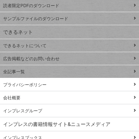
プ
読者限定PDFのダウンロード
ート
ペ
iPhone
ー
サンプルファイルのダウンロード
VLOOKUP
ジ
できるネット
連載
できるネットについて
Excel Q&A
close
閉じ
トイアンナ流仕
広告掲載などのお問い合わせ
る
事術
全記事一覧
PowerAutomate
ではじめる業務
プライバシーポリシー
の完全自動化
会社概要
AI議事録作成術
Windows 11
インプレスグループ
Q&A
インプレスの書籍情報サイト&ニュースメディア
Teams踏み込み
活用術
インプレスブックス