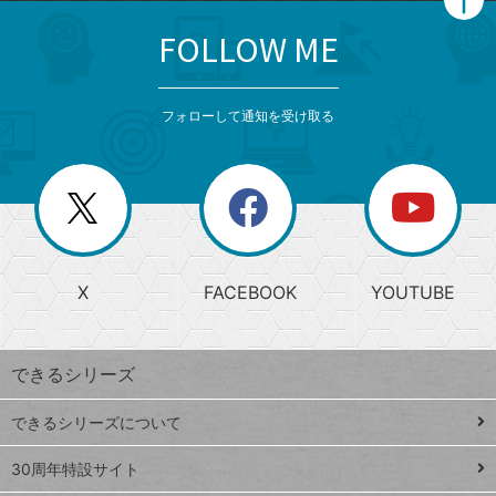
FOLLOW ME
search
format_list_bulleted
検
カ
検
カ
索
テ
メ
ゴ
索
テ
ニ
リ
フォローして通知を受け取る
ゴ
ュ
ー
ー
一
リ
を
覧
閉
を
ー
じ
閉
か
る
じ
る
search
ら
急
X
FACEBOOK
YOUTUBE
探
上
検
昇
索
す
ワ
できるシリーズ
ー
ド
できるシリーズについて
Google
ト
スプレ
ッ
30周年特設サイト
ッドシ