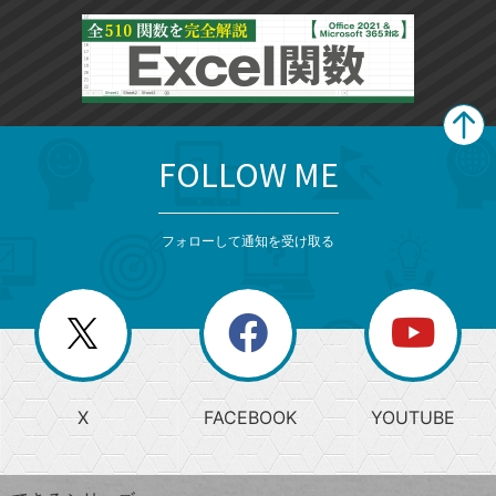
FOLLOW ME
search
format_list_bulleted
検
カ
検
カ
索
テ
メ
ゴ
索
テ
ニ
リ
フォローして通知を受け取る
ゴ
ュ
ー
ー
一
リ
を
覧
閉
を
ー
じ
閉
か
る
じ
る
search
ら
急
X
FACEBOOK
YOUTUBE
探
上
検
昇
索
す
ワ