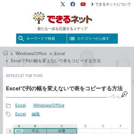
できるネットについて
X（旧
Facebook
YouTube
Twitter）
新たな一歩を応援するメディア
キーワードで検索
カテゴリーから探す
Windows/Office
Excel
で
Excelで列の幅を変えないで表をコピーする方法
き
る
2015.01.27 TUE 11:00
ネ
ッ
Excelで列の幅を変えないで表をコピーする方法
ト
Excel
Windows/Office
記
Excel
編集
事
記
カ
事
テ
タ