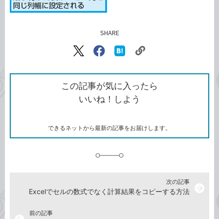
SHARE
記事をシェアする
リ
X（旧
Facebook
は
ン
Twitter）
で
て
ク
で
シ
な
を
シ
ェ
ブ
この記事が気に入ったら
コ
ェ
ア
ッ
いいね！しよう
ピ
ア
ク
ー
マ
ー
ク
できるネットから最新の記事をお届けします。
に
追
加
次の記事
arrow_forward
Excelでセルの数式でなく計算結果をコピーする方法
前の記事