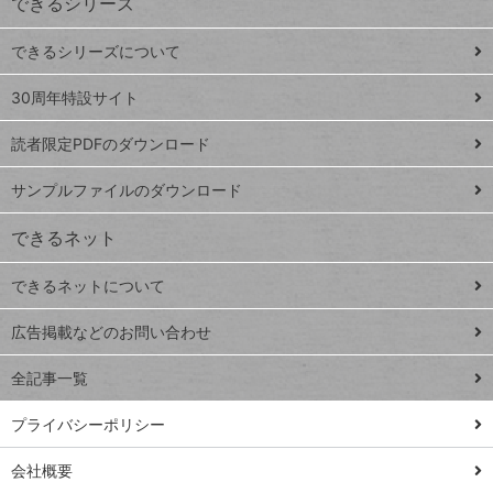
できるシリーズ
ー
ド
できるシリーズについて
Google
ト
スプレ
ッ
30周年特設サイト
ッドシ
プ
読者限定PDFのダウンロード
ート
ペ
iPhone
ー
サンプルファイルのダウンロード
VLOOKUP
ジ
できるネット
連載
できるネットについて
Excel Q&A
close
閉じ
トイアンナ流仕
広告掲載などのお問い合わせ
る
事術
全記事一覧
PowerAutomate
ではじめる業務
プライバシーポリシー
の完全自動化
会社概要
AI議事録作成術