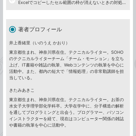
arrow_back
Excelでコピーしたセル範囲の枠が消えないときの対処方法
著者プロフィール
井上香緒里（いのうえ かおり）
東京都生まれ、神奈川県在住。テクニカルライター。SOHO
のテクニカルライターチーム「チーム・モーション」を立ち
上げ、IT書籍や雑誌の執筆、Webコンテンツの執筆を中心に
活動中。また、都内の短大で「情報処理」の非常勤講師を担
当している。
きたみあきこ
東京都生まれ、神奈川県在住。テクニカルライター。お茶の
水女子大学理学部化学科卒。大学在学中に、分子構造の解析
を通してプログラミングと出会う。プログラマー、パソコン
インストラクターを経て、現在はコンピューター関係の雑誌
や書籍の執筆を中心に活動中。