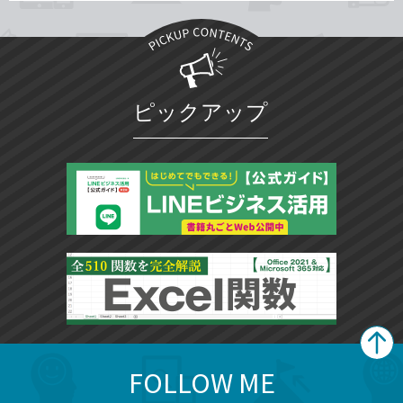
ピックアップ
FOLLOW ME
search
format_list_bulleted
検
カ
検
カ