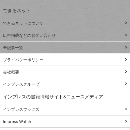
VLOOKUP
ジ
できるネット
連載
できるネットについて
Excel Q&A
close
閉じ
トイアンナ流仕
広告掲載などのお問い合わせ
る
事術
全記事一覧
PowerAutomate
ではじめる業務
プライバシーポリシー
の完全自動化
会社概要
AI議事録作成術
Windows 11
インプレスグループ
Q&A
インプレスの書籍情報サイト&ニュースメディア
Teams踏み込み
活用術
インプレスブックス
Excel講師の仕事
Impress Watch
術