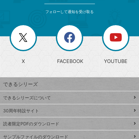
索
テ
メ
ゴ
索
テ
ニ
リ
フォローして通知を受け取る
ゴ
ュ
ー
ー
一
リ
を
覧
閉
を
ー
じ
閉
か
る
じ
る
search
ら
急
X
FACEBOOK
YOUTUBE
探
上
検
昇
索
す
ワ
できるシリーズ
ー
ド
できるシリーズについて
Google
ト
スプレ
ッ
30周年特設サイト
ッドシ
プ
読者限定PDFのダウンロード
ート
ペ
iPhone
ー
サンプルファイルのダウンロード