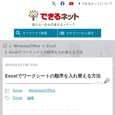
できるネットについて
X（旧
Facebook
YouTube
Twitter）
新たな一歩を応援するメディア
キーワードで検索
カテゴリーから探す
Windows/Office
Excel
で
Excelでワークシートの順序を入れ替える方法
き
る
2015.02.03 TUE 11:00
ネ
ッ
Excelでワークシートの順序を入れ替える方法
ト
Excel
Windows/Office
記
Excel
編集
事
記
カ
事
テ
タ