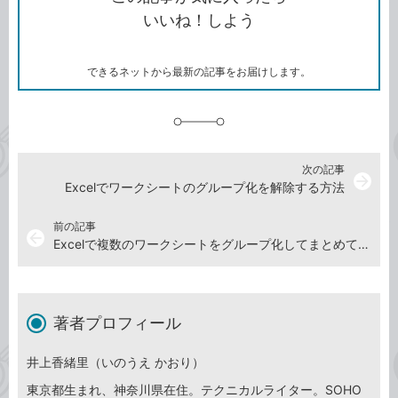
コ
ェ
ア
ッ
いいね！しよう
ピ
ア
ク
ー
マ
ー
ク
できるネットから最新の記事をお届けします。
に
追
加
次の記事
arrow_forward
Excelでワークシートのグループ化を解除する方法
前の記事
arrow_back
Excelで複数のワークシートをグループ化してまとめて操作する方法
著者プロフィール
井上香緒里（いのうえ かおり）
東京都生まれ、神奈川県在住。テクニカルライター。SOHO