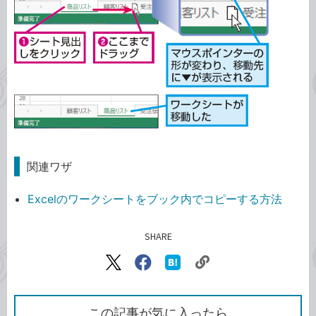
関連ワザ
Excelのワークシートをブック内でコピーする方法
SHARE
記事をシェアする
リ
X（旧
Facebook
は
ン
Twitter）
で
て
ク
で
シ
な
を
シ
ェ
ブ
この記事が気に入ったら