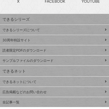
X
FACEBOOK
YOUTUBE
探
上
検
昇
索
す
ワ
できるシリーズ
ー
ド
できるシリーズについて
Google
ト
スプレ
ッ
30周年特設サイト
ッドシ
プ
読者限定PDFのダウンロード
ート
ペ
iPhone
ー
サンプルファイルのダウンロード
VLOOKUP
ジ
できるネット
連載
できるネットについて
Excel Q&A
close
閉じ
トイアンナ流仕
広告掲載などのお問い合わせ
る
事術
全記事一覧
PowerAutomate