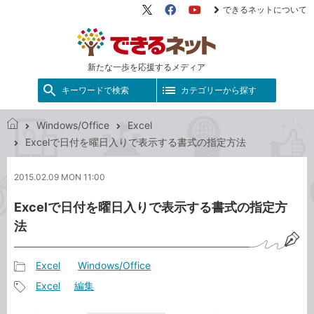
できるネットについて
X（旧
Facebook
YouTube
Twitter）
新たな一歩を応援するメディア
キーワードで検索
カテゴリーから探す
Windows/Office
Excel
で
Excelで日付を曜日入りで表示する書式の指定方法
き
る
2015.02.09 MON 11:00
ネ
ッ
Excelで日付を曜日入りで表示する書式の指定方
ト
法
Excel
Windows/Office
記
Excel
編集
事
記
カ