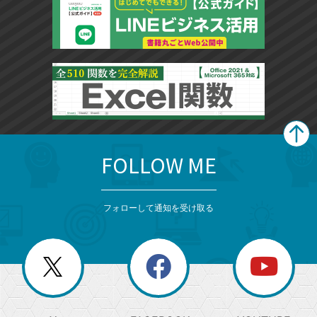
FOLLOW ME
search
format_list_bulleted
検
カ
検
カ
索
テ
メ
ゴ
索
テ
ニ
リ
フォローして通知を受け取る
ゴ
ュ
ー
ー
一
リ
を
覧
閉
を
ー
じ
閉
か
る
じ
る
search
ら
急