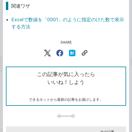
関連ワザ
Excelで数値を「0001」のように指定のけた数で表示
する方法
SHARE
記事をシェアする
リ
X（旧
Facebook
は
ン
Twitter）
で
て
ク
で
シ
な
を
シ
ェ
ブ
この記事が気に入ったら
コ
ェ
ア
ッ
いいね！しよう
ピ
ア
ク
ー
マ
ー
ク
できるネットから最新の記事をお届けします。
に
追
加
次の記事