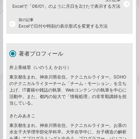
arrow_forward
Excelで「06/01」のように月日を2けたで表示する方法
前の記事
arrow_back
Excelで日付や時刻の表示形式を変更する方法
著者プロフィール
井上香緒里（いのうえ かおり）
東京都生まれ、神奈川県在住。テクニカルライター。SOHO
のテクニカルライターチーム「チーム・モーション」を立ち
上げ、IT書籍や雑誌の執筆、Webコンテンツの執筆を中心に
活動中。また、都内の短大で「情報処理」の非常勤講師を担
当している。
きたみあきこ
東京都生まれ、神奈川県在住。テクニカルライター。お茶の
水女子大学理学部化学科卒。大学在学中に、分子構造の解析
を通してプログラミングと出会う。プログラマー、パソコン