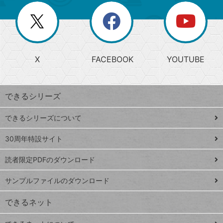
リ
を
覧
閉
を
ー
じ
閉
か
る
じ
る
search
ら
急
X
FACEBOOK
YOUTUBE
探
上
検
昇
索
す
ワ
できるシリーズ
ー
ド
できるシリーズについて
Google
ト
スプレ
ッ
30周年特設サイト
ッドシ
プ
読者限定PDFのダウンロード
ート
ペ
iPhone
ー
サンプルファイルのダウンロード
VLOOKUP
ジ
できるネット
連載