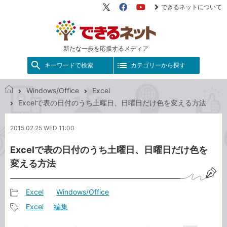
できるネットについて
X（旧
Facebook
YouTube
Twitter）
新たな一歩を応援するメディア
キーワードで検索
カテゴリーから探す
Windows/Office
Excel
で
Excelで表の日付のうち土曜日、日曜日だけ色を変える方法
き
る
2015.02.25 WED 11:00
ネ
ッ
Excelで表の日付のうち土曜日、日曜日だけ色を
ト
変える方法
Excel
Windows/Office
記
Excel
編集
事
記
カ