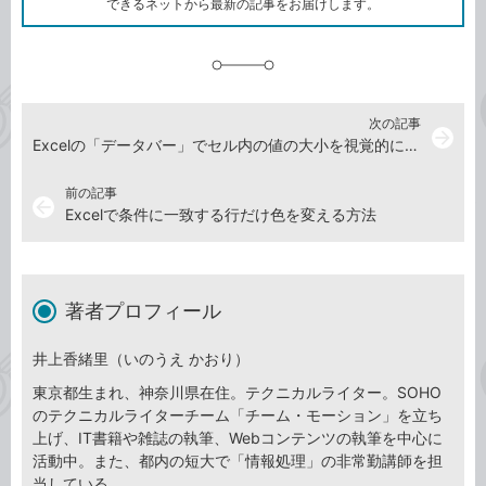
できるネットから最新の記事をお届けします。
に
追
加
次の記事
arrow_forward
Excelの「データバー」でセル内の値の大小を視覚的に表現する方法
前の記事
arrow_back
Excelで条件に一致する行だけ色を変える方法
著者プロフィール
井上香緒里（いのうえ かおり）
東京都生まれ、神奈川県在住。テクニカルライター。SOHO
のテクニカルライターチーム「チーム・モーション」を立ち
上げ、IT書籍や雑誌の執筆、Webコンテンツの執筆を中心に
活動中。また、都内の短大で「情報処理」の非常勤講師を担
当している。