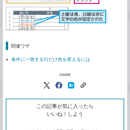
関連ワザ
条件に一致する行だけ色を変えるには
SHARE
記事をシェアする
リ
X（旧
Facebook
は
ン
Twitter）
で
て
ク
で
シ
な
を
シ
ェ
ブ
この記事が気に入ったら
コ
ェ
ア
ッ
いいね！しよう
ピ
ア
ク
ー
マ
ー
ク