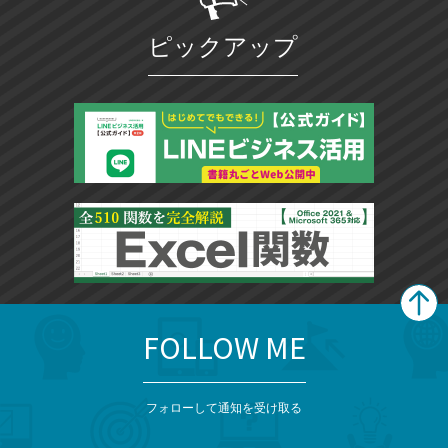
ピックアップ
FOLLOW ME
search
format_list_bulleted
検
カ
検
カ
索
テ
メ
ゴ
索
テ
ニ
リ
フォローして通知を受け取る
ゴ
ュ
ー
ー
一