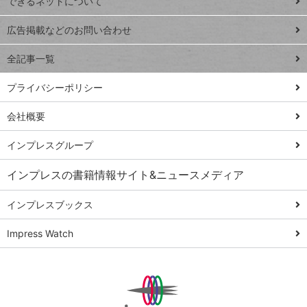
できるネットについて
Excel Q&A
close
閉じ
トイアンナ流仕
広告掲載などのお問い合わせ
る
事術
全記事一覧
PowerAutomate
ではじめる業務
プライバシーポリシー
の完全自動化
会社概要
AI議事録作成術
Windows 11
インプレスグループ
Q&A
インプレスの書籍情報サイト&ニュースメディア
Teams踏み込み
活用術
インプレスブックス
Excel講師の仕事
Impress Watch
術
エクセル時短
パワポ時短
Windows Tips