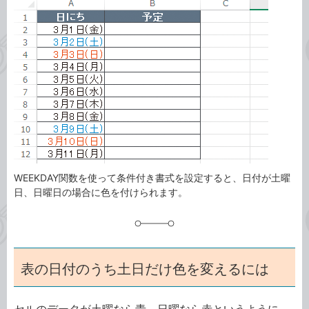
事
テ
タ
ゴ
グ
リ
WEEKDAY関数を使って条件付き書式を設定すると、日付が土曜
日、日曜日の場合に色を付けられます。
表の日付のうち土日だけ色を変えるには