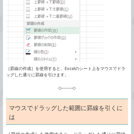
事
テ
タ
ゴ
グ
リ
［罫線の作成］を使用すると、Excelのシート上をマウスでドラ
ッグした通りに罫線を引けます。
マウスでドラッグした範囲に罫線を引くに
は