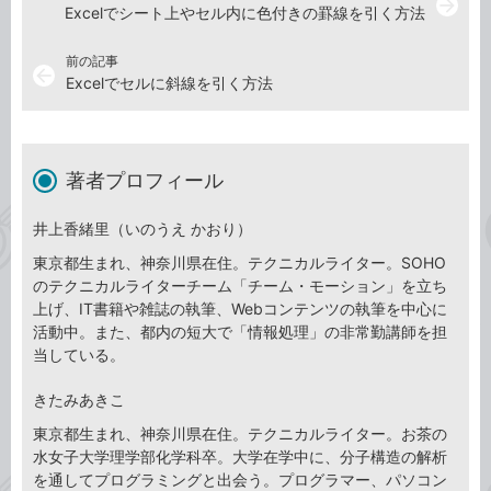
arrow_forward
Excelでシート上やセル内に色付きの罫線を引く方法
前の記事
arrow_back
Excelでセルに斜線を引く方法
著者プロフィール
井上香緒里（いのうえ かおり）
東京都生まれ、神奈川県在住。テクニカルライター。SOHO
のテクニカルライターチーム「チーム・モーション」を立ち
上げ、IT書籍や雑誌の執筆、Webコンテンツの執筆を中心に
活動中。また、都内の短大で「情報処理」の非常勤講師を担
当している。
きたみあきこ
東京都生まれ、神奈川県在住。テクニカルライター。お茶の
水女子大学理学部化学科卒。大学在学中に、分子構造の解析
を通してプログラミングと出会う。プログラマー、パソコン