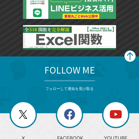
FOLLOW ME
search
format_list_bulleted
検
カ
検
カ
索
テ
メ
ゴ
索
テ
ニ
リ
フォローして通知を受け取る
ゴ
ュ
ー
ー
一
リ
を
覧
閉
を
ー
じ
閉
か
る
じ
る
search
ら
急
X
FACEBOOK
YOUTUBE