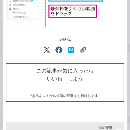
SHARE
記事をシェアする
リ
X（旧
Facebook
は
ン
Twitter）
で
て
ク
で
シ
な
を
シ
ェ
ブ
この記事が気に入ったら
コ
ェ
ア
ッ
いいね！しよう
ピ
ア
ク
ー
マ
ー
ク
できるネットから最新の記事をお届けします。
に
追
加
次の記事