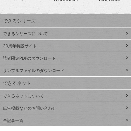
探
上
検
昇
索
す
ワ
できるシリーズ
ー
ド
できるシリーズについて
Google
ト
スプレ
ッ
30周年特設サイト
ッドシ
プ
読者限定PDFのダウンロード
ート
ペ
iPhone
ー
サンプルファイルのダウンロード
VLOOKUP
ジ
できるネット
連載
できるネットについて
Excel Q&A
close
閉じ
トイアンナ流仕
広告掲載などのお問い合わせ
る
事術
全記事一覧
PowerAutomate