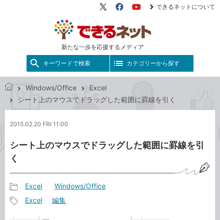
できるネットについて
X（旧
Facebook
YouTube
Twitter）
新たな一歩を応援するメディア
キーワードで検索
カテゴリーから探す
Windows/Office
Excel
で
シート上のマウスでドラッグした範囲に罫線を引く
き
る
2015.02.20 FRI 11:00
ネ
ッ
シート上のマウスでドラッグした範囲に罫線を引
ト
く
Excel
Windows/Office
記
Excel
編集
事
記
カ