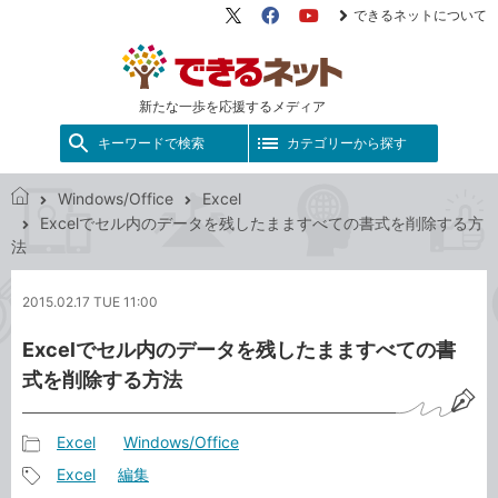
できるネットについて
X（旧
Facebook
YouTube
Twitter）
新たな一歩を応援するメディア
キーワードで検索
カテゴリーから探す
Windows/Office
Excel
で
Excelでセル内のデータを残したまますべての書式を削除する方
き
法
る
ネ
2015.02.17 TUE 11:00
ッ
ト
Excelでセル内のデータを残したまますべての書
式を削除する方法
Excel
Windows/Office
記
Excel
編集
事
記