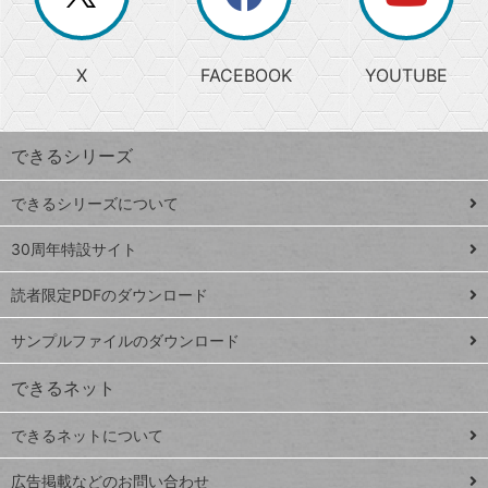
じ
閉
か
る
じ
る
search
ら
急
X
FACEBOOK
YOUTUBE
探
上
検
昇
索
す
ワ
できるシリーズ
ー
ド
できるシリーズについて
Google
ト
スプレ
ッ
30周年特設サイト
ッドシ
プ
読者限定PDFのダウンロード
ート
ペ
iPhone
ー
サンプルファイルのダウンロード
VLOOKUP
ジ
できるネット
連載
できるネットについて
Excel Q&A
close
閉じ
トイアンナ流仕
広告掲載などのお問い合わせ