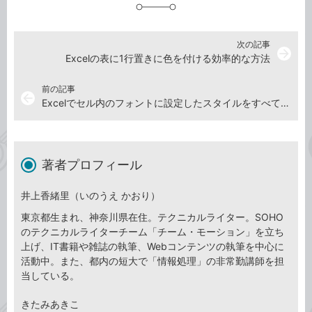
加
次の記事
arrow_forward
Excelの表に1行置きに色を付ける効率的な方法
前の記事
arrow_back
Excelでセル内のフォントに設定したスタイルをすべて解除する方法
著者プロフィール
井上香緒里（いのうえ かおり）
東京都生まれ、神奈川県在住。テクニカルライター。SOHO
のテクニカルライターチーム「チーム・モーション」を立ち
上げ、IT書籍や雑誌の執筆、Webコンテンツの執筆を中心に
活動中。また、都内の短大で「情報処理」の非常勤講師を担
当している。
きたみあきこ