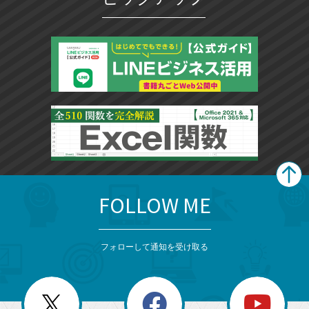
FOLLOW ME
search
format_list_bulleted
検
カ
検
カ
索
テ
メ
ゴ
索
テ
ニ
リ
フォローして通知を受け取る
ゴ
ュ
ー
ー
一
リ
を
覧
閉
を
ー