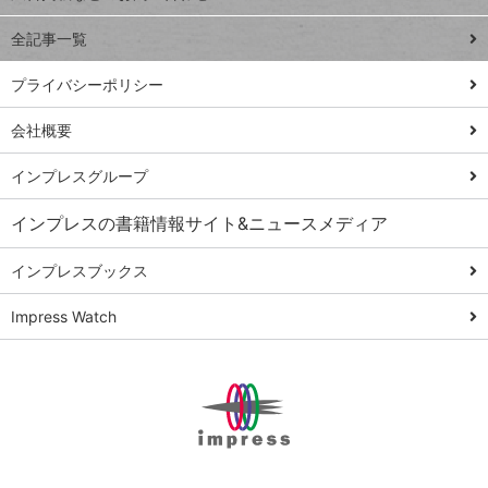
る
事術
全記事一覧
PowerAutomate
ではじめる業務
プライバシーポリシー
の完全自動化
会社概要
AI議事録作成術
Windows 11
インプレスグループ
Q&A
インプレスの書籍情報サイト&ニュースメディア
Teams踏み込み
活用術
インプレスブックス
Excel講師の仕事
Impress Watch
術
エクセル時短
パワポ時短
Windows Tips
神保町ペロリ旅