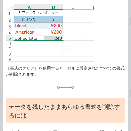
カ
事
テ
タ
ゴ
グ
リ
［書式のクリア］を使用すると、セルに設定されたすべての書式
が削除されます。
データを残したままあらゆる書式を削除す
るには