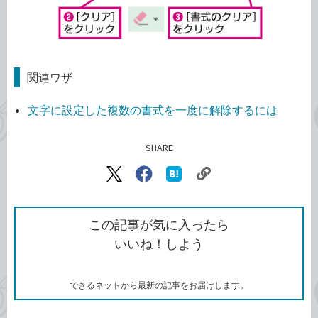
関連ワザ
文字に設定した複数の書式を一度に解除するには
SHARE
記事をシェアする
リ
X（旧
Facebook
は
ン
Twitter）
で
て
ク
で
シ
な
を
シ
ェ
ブ
この記事が気に入ったら
コ
ェ
ア
ッ
いいね！しよう
ピ
ア
ク
ー
マ
ー
ク
できるネットから最新の記事をお届けします。
に
追