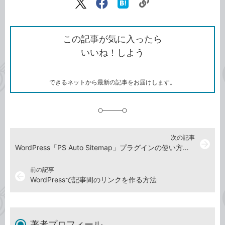
リ
X（旧
Facebook
は
ン
Twitter）
で
て
ク
で
シ
な
を
シ
ェ
ブ
この記事が気に入ったら
コ
ェ
ア
ッ
いいね！しよう
ピ
ア
ク
ー
マ
ー
ク
できるネットから最新の記事をお届けします。
に
追
加
次の記事
arrow_forward
WordPress「PS Auto Sitemap」プラグインの使い方：サイトマップ（サイト内のページ一覧）を作る
前の記事
arrow_back
WordPressで記事間のリンクを作る方法
著者プロフィール