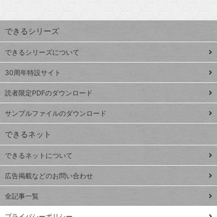
探
上
検
昇
索
す
ワ
できるシリーズ
ー
ド
できるシリーズについて
Google
ト
スプレ
ッ
30周年特設サイト
ッドシ
プ
読者限定PDFのダウンロード
ート
ペ
iPhone
ー
サンプルファイルのダウンロード
VLOOKUP
ジ
できるネット
連載
できるネットについて
Excel Q&A
close
閉じ
トイアンナ流仕
広告掲載などのお問い合わせ
る
事術
全記事一覧
PowerAutomate
ではじめる業務
プライバシーポリシー