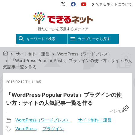
できるネットについて
X（旧
Facebook
YouTube
Twitter）
新たな一歩を応援するメディア
キーワードで検索
カテゴリーから探す
サイト制作・運営
WordPress（ワードプレス）
で
「WordPress Popular Posts」プラグインの使い方：サイトの人
き
気記事一覧を作る
る
ネ
2015.02.12 THU 19:51
ッ
ト
「WordPress Popular Posts」プラグインの使
い方：サイトの人気記事一覧を作る
WordPress（ワードプレス）
サイト制作・運営
記
WordPress
プラグイン
事
記