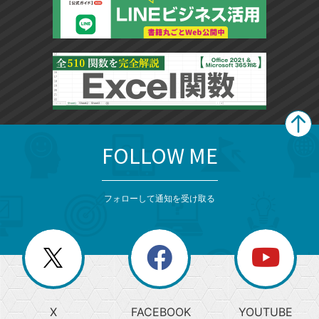
FOLLOW ME
search
format_list_bulleted
検
カ
検
カ
索
テ
メ
ゴ
索
テ
ニ
リ
フォローして通知を受け取る
ゴ
ュ
ー
ー
一
リ
を
覧
閉
を
ー
じ
閉
か
る
じ
る
search
ら
急
X
FACEBOOK
YOUTUBE