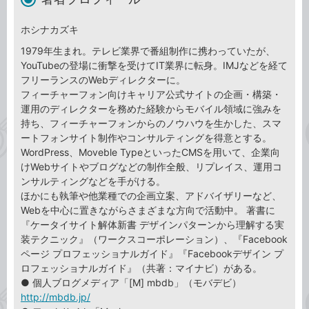
ホシナカズキ
1979年生まれ。テレビ業界で番組制作に携わっていたが、
YouTubeの登場に衝撃を受けてIT業界に転身。IMJなどを経て
フリーランスのWebディレクターに。
フィーチャーフォン向けキャリア公式サイトの企画・構築・
運用のディレクターを務めた経験からモバイル領域に強みを
持ち、フィーチャーフォンからのノウハウを生かした、スマ
ートフォンサイト制作やコンサルティングを得意とする。
WordPress、Moveble TypeといったCMSを用いて、企業向
けWebサイトやブログなどの制作全般、リプレイス、運用コ
ンサルティングなどを手がける。
ほかにも執筆や他業種での企画立案、アドバイザリーなど、
Webを中心に置きながらさまざまな方向で活動中。 著書に
『ケータイサイト解体新書 デザインパターンから理解する実
装テクニック』（ワークスコーポレーション）、『Facebook
ページ プロフェッショナルガイド』『Facebookデザイン プ
ロフェッショナルガイド』（共著：マイナビ）がある。
● 個人ブログメディア「[M] mbdb」（モバデビ）
http://mbdb.jp/