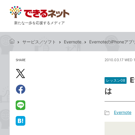
新たな一歩を応援するメディア
サービス／ソフト
Evernote
EvernoteのiPhon
で
き
る
SHARE
2010.03.17 WED 
記
ネ
事
ッ
を
X（旧
ト
シ
レッスン08
Twitter）
ェ
は
で
ア
Facebook
す
シ
で
る
ェ
シ
LINE
Evernote
ア
ェ
で
記
ア
送
は
事
る
て
カ