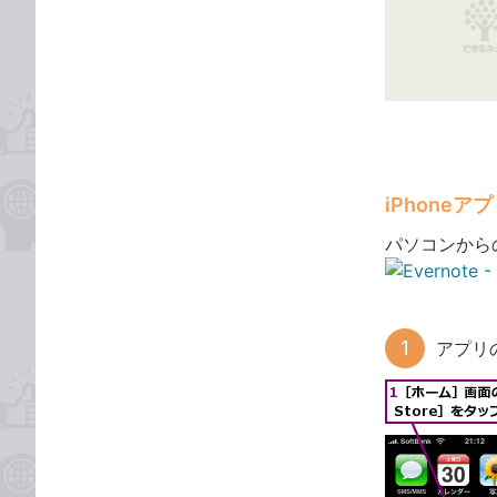
な
テ
ブ
ゴ
ッ
リ
ク
マ
ー
ク
に
iPhone
追
パソコンからの
加
アプリ