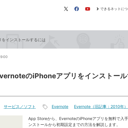
できるネットにつ
X（旧
Facebook
YouTube
Twitter）
eアプリをインストールするには
19:00
EvernoteのiPhoneアプリをインストー
サービス／ソフト
Evernote
Evernote（旧記事：2010年）
記
事
App Storeから、EvernoteのiPhoneアプリを無料
ンストールから初期設定までの方法を解説します。
タ