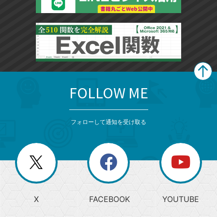
FOLLOW ME
search
format_list_bulleted
検
カ
検
カ
索
テ
メ
ゴ
索
テ
ニ
リ
フォローして通知を受け取る
ゴ
ュ
ー
ー
一
リ
を
覧
閉
を
ー
じ
閉
か
る
じ
る
search
ら
急
X
FACEBOOK
YOUTUBE
探
上
検
昇