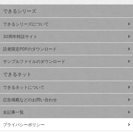
索
す
ワ
できるシリーズ
ー
ド
できるシリーズについて
Google
ト
スプレ
ッ
30周年特設サイト
ッドシ
プ
読者限定PDFのダウンロード
ート
ペ
iPhone
ー
サンプルファイルのダウンロード
VLOOKUP
ジ
できるネット
連載
できるネットについて
Excel Q&A
close
閉じ
トイアンナ流仕
広告掲載などのお問い合わせ
る
事術
全記事一覧
PowerAutomate
ではじめる業務
プライバシーポリシー
の完全自動化