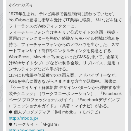
ホシナカズキ
1979年生まれ。テレビ業界で番組制作に携わっていたが、
YouTubeの登場に衝撃を受けてIT業界に転身。IMJなどを経て
フリーランスのWebディレクターに。
フィーチャーフォン向けキャリア公式サイトの企画・構築・
運用のディレクターを務めた経験からモバイル領域に強みを
持ち、フィーチャーフォンからのノウハウを生かした、スマ
ートフォンサイト制作やコンサルティングを得意とする。
WordPress、Moveble TypeといったCMSを用いて、企業向
けWebサイトやブログなどの制作全般、リプレイス、運用コ
ンサルティングなどを手がける。
ほかにも執筆や他業種での企画立案、アドバイザリーなど、
Webを中心に置きながらさまざまな方向で活動中。 著書に
『ケータイサイト解体新書 デザインパターンから理解する実
装テクニック』（ワークスコーポレーション）、『Facebook
ページ プロフェッショナルガイド』『Facebookデザイン プ
ロフェッショナルガイド』（共著：マイナビ）がある。
● 個人ブログメディア「[M] mbdb」（モバデビ）
http://mbdb.jp/
● ワークサイト「M-glam」
http://m-glam.net/