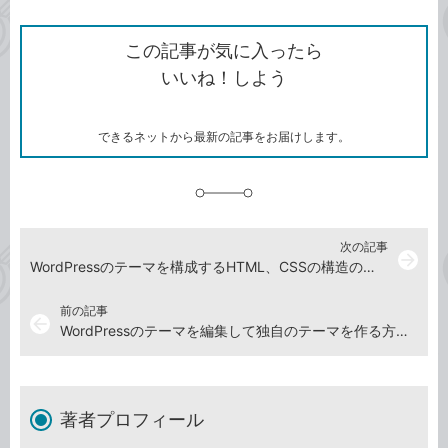
ン
Twitter）
で
て
ク
で
シ
な
を
シ
ェ
ブ
この記事が気に入ったら
コ
ェ
ア
ッ
いいね！しよう
ピ
ア
ク
ー
マ
ー
ク
できるネットから最新の記事をお届けします。
に
追
加
次の記事
arrow_forward
WordPressのテーマを構成するHTML、CSSの構造の解説
前の記事
arrow_back
WordPressのテーマを編集して独自のテーマを作る方法を知り、準備をする
著者プロフィール