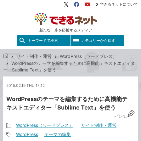
できるネットについて
X（旧
Facebook
YouTube
Twitter）
新たな一歩を応援するメディア
キーワードで検索
カテゴリーから探す
サイト制作・運営
WordPress（ワードプレス）
で
WordPressのテーマを編集するために高機能テキストエディタ
き
ー「Sublime Text」を使う
る
ネ
2015.02.19 THU 17:12
ッ
ト
WordPressのテーマを編集するために高機能テ
キストエディター「Sublime Text」を使う
WordPress（ワードプレス）
サイト制作・運営
記
WordPress
テーマの編集
事
記