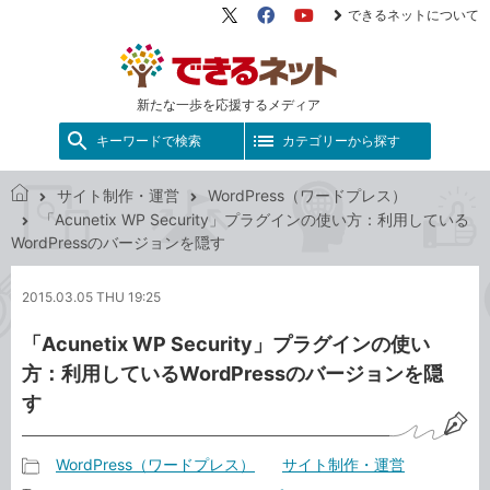
できるネットについて
X（旧
Facebook
YouTube
Twitter）
新たな一歩を応援するメディア
キーワードで検索
カテゴリーから探す
サイト制作・運営
WordPress（ワードプレス）
で
「Acunetix WP Security」プラグインの使い方：利用している
き
WordPressのバージョンを隠す
る
ネ
2015.03.05 THU 19:25
ッ
ト
「Acunetix WP Security」プラグインの使い
方：利用しているWordPressのバージョンを隠
す
WordPress（ワードプレス）
サイト制作・運営
記