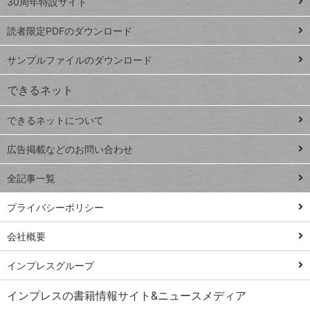
ッ
30周年特設サイト
ッドシ
プ
読者限定PDFのダウンロード
ート
ペ
iPhone
ー
サンプルファイルのダウンロード
VLOOKUP
ジ
できるネット
連載
できるネットについて
Excel Q&A
close
閉じ
トイアンナ流仕
広告掲載などのお問い合わせ
る
事術
全記事一覧
PowerAutomate
ではじめる業務
プライバシーポリシー
の完全自動化
会社概要
AI議事録作成術
Windows 11
インプレスグループ
Q&A
インプレスの書籍情報サイト&ニュースメディア
Teams踏み込み