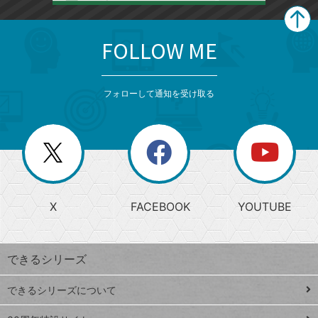
FOLLOW ME
search
format_list_bulleted
検
カ
検
カ
索
テ
メ
ゴ
索
テ
ニ
リ
フォローして通知を受け取る
ゴ
ュ
ー
ー
一
リ
を
覧
閉
を
ー
じ
閉
か
る
じ
る
search
ら
急
X
FACEBOOK
YOUTUBE
探
上
検
昇
索
す
ワ
できるシリーズ
ー
ド
できるシリーズについて
Google
ト
スプレ