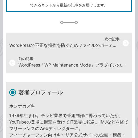
ク
できるネットから最新の記事をお届けします。
に
追
加
次の記事
arrow_forward
WordPressで不正な操作を防ぐためファイルのパーミッションを適切に設定する方法
前の記事
arrow_back
WordPress「WP Maintenance Mode」プラグインの使い方：メンテナンス中に専用画面を表示して知らせる
著者プロフィール
ホシナカズキ
1979年生まれ。テレビ業界で番組制作に携わっていたが、
YouTubeの登場に衝撃を受けてIT業界に転身。IMJなどを経て
フリーランスのWebディレクターに。
フィーチャーフォン向けキャリア公式サイトの企画・構築・