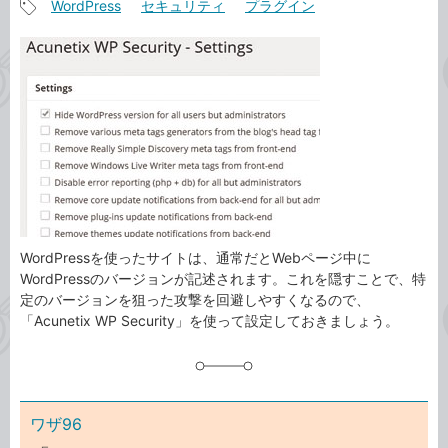
WordPress
セキュリティ
プラグイン
事
記
カ
事
テ
タ
ゴ
グ
リ
WordPressを使ったサイトは、通常だとWebページ中に
WordPressのバージョンが記述されます。これを隠すことで、特
定のバージョンを狙った攻撃を回避しやすくなるので、
「Acunetix WP Security」を使って設定しておきましょう。
ワザ96