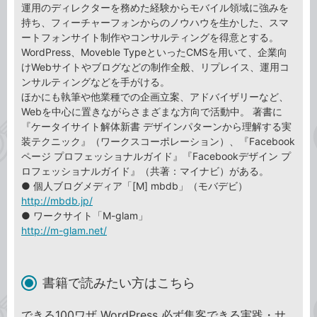
運用のディレクターを務めた経験からモバイル領域に強みを
持ち、フィーチャーフォンからのノウハウを生かした、スマ
ートフォンサイト制作やコンサルティングを得意とする。
WordPress、Moveble TypeといったCMSを用いて、企業向
けWebサイトやブログなどの制作全般、リプレイス、運用コ
ンサルティングなどを手がける。
ほかにも執筆や他業種での企画立案、アドバイザリーなど、
Webを中心に置きながらさまざまな方向で活動中。 著書に
『ケータイサイト解体新書 デザインパターンから理解する実
装テクニック』（ワークスコーポレーション）、『Facebook
ページ プロフェッショナルガイド』『Facebookデザイン プ
ロフェッショナルガイド』（共著：マイナビ）がある。
● 個人ブログメディア「[M] mbdb」（モバデビ）
http://mbdb.jp/
● ワークサイト「M-glam」
http://m-glam.net/
書籍で読みたい方はこちら
できる100ワザ WordPress 必ず集客できる実践・サ