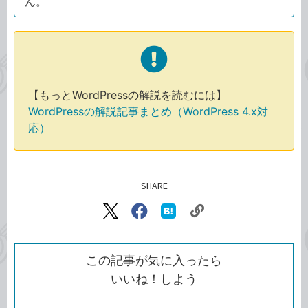
ん。
【もっとWordPressの解説を読むには】
WordPressの解説記事まとめ（WordPress 4.x対
応）
SHARE
記事をシェアする
リ
X（旧
Facebook
は
ン
Twitter）
で
て
ク
で
シ
な
を
シ
ェ
ブ
この記事が気に入ったら
コ
ェ
ア
ッ
いいね！しよう
ピ
ア
ク
ー
マ
ー