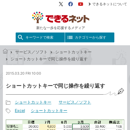
できるネットについて
X（旧
Facebook
YouTube
Twitter）
新たな一歩を応援するメディア
キーワードで検索
カテゴリーから探す
サービス／ソフト
ショートカットキー
で
ショートカットキーで同じ操作を繰り返す
き
る
2015.03.20 FRI 10:00
ネ
ッ
ショートカットキーで同じ操作を繰り返す
ト
ショートカットキー
サービス／ソフト
記
Excel
ショートカットキー
事
記
カ
事
テ
タ