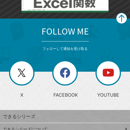
FOLLOW ME
search
format_list_bulleted
検
カ
検
カ
索
テ
メ
ゴ
索
テ
ニ
リ
フォローして通知を受け取る
ゴ
ュ
ー
ー
一
リ
を
覧
閉
を
ー
じ
閉
か
る
じ
る
search
ら
急
X
FACEBOOK
YOUTUBE
探
上
検
昇
索
す
ワ
できるシリーズ
ー
ド
できるシリーズについて