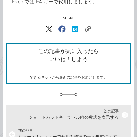
Excelでは[F4]キーで代用しましょう。
SHARE
記事をシェアする
リ
X（旧
Facebook
は
ン
Twitter）
で
て
ク
で
シ
な
を
シ
ェ
ブ
この記事が気に入ったら
コ
ェ
ア
ッ
いいね！しよう
ピ
ア
ク
ー
マ
ー
ク
できるネットから最新の記事をお届けします。
に
追
加
次の記事
arrow_forward
ショートカットキーでセル内の数式を表示する
前の記事
arrow_back
ショートカットキーでセルを標準の表示形式に戻す