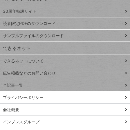
Google
ト
スプレ
ッ
30周年特設サイト
ッドシ
プ
読者限定PDFのダウンロード
ート
ペ
iPhone
ー
サンプルファイルのダウンロード
VLOOKUP
ジ
できるネット
連載
できるネットについて
Excel Q&A
close
閉じ
トイアンナ流仕
広告掲載などのお問い合わせ
る
事術
全記事一覧
PowerAutomate
ではじめる業務
プライバシーポリシー
の完全自動化
会社概要
AI議事録作成術
Windows 11
インプレスグループ
Q&A