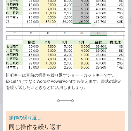
ゴ
グ
リ
[F4]キーは直前の操作を繰り返すショートカットキーです。
ExcelだけでなくWordやPowerPointでも使えます。書式の設定
を繰り返したいときなどに活用しましょう。
操作の繰り返し
同じ操作を繰り返す