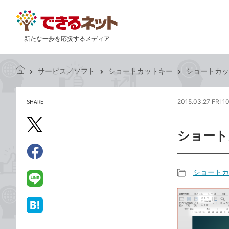
新たな一歩を応援するメディア
サービス／ソフト
ショートカットキー
ショートカッ
で
き
る
SHARE
2015.03.27 FRI 1
記
ネ
事
ッ
を
X（旧
ト
ショート
シ
Twitter）
ェ
で
ア
Facebook
す
シ
で
ショートカ
る
ェ
記
シ
LINE
ア
事
ェ
で
カ
ア
送
は
テ
る
て