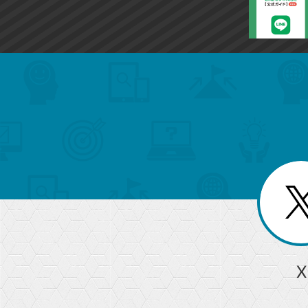
search
format_list_bulleted
検
カ
検
カ
索
テ
メ
ゴ
索
テ
ニ
リ
ュ
ー
ゴ
ー
一
を
覧
リ
閉
を
じ
閉
ー
る
じ
る
か
ら
急上昇ワード
X
探
Googleスプレッドシート
iPhone
VLOOKUP
す