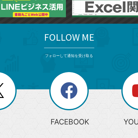
FOLLOW ME
フォローして通知を受け取る
search
検
索
FACEBOOK
YO