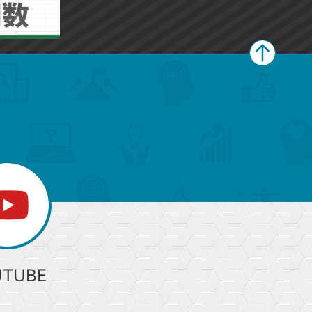
ペ
ー
ジ
上
部
へ
UTUBE