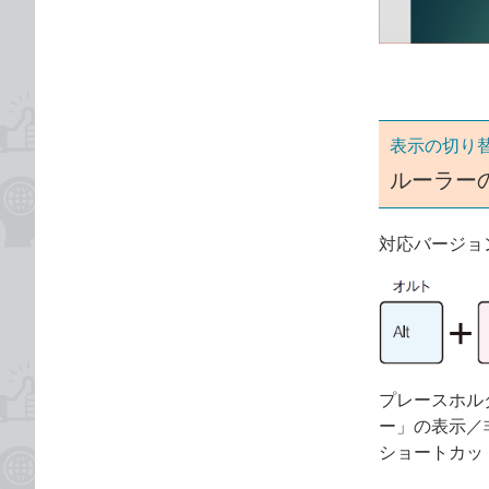
ゴ
な
リ
ブ
ッ
ク
マ
ー
表示の切り
ク
ルーラー
に
追
対応バージョ
加
プレースホル
ー」の表示／
ショートカッ