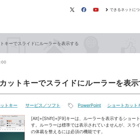
できるネットにつ
X（旧
Facebook
YouTube
Twitter）
トキーでスライドにルーラーを表示する
0:00
カットキーでスライドにルーラーを表示
ットキー
サービス／ソフト
PowerPoint
ショートカット
記
事
[Alt]+[Shift]+[F9]キーは、ルーラーを表示するシ
す。ルーラーは標準では表示されていませんが、スラ
タ
の体裁を整えるには必須の機能です。
グ