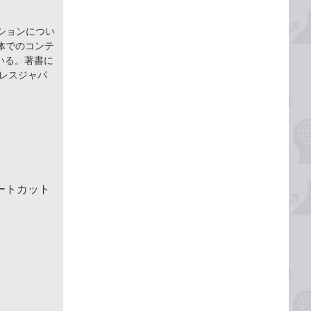
ションについ
体でのコンテ
いる。著書に
インプレスジャパ
ートカット