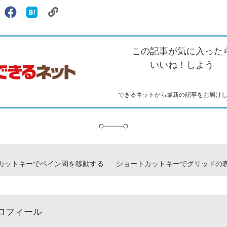
リ
X（旧
Facebook
は
ェアする
ン
witter）
で
て
ク
で
シ
な
を
シ
ェ
ブ
この記事が気に入った
コ
ェ
ア
ッ
ピ
ア
ク
いいね！しよう
ー
マ
ー
ク
できるネットから最新の記事をお届け
に
追
加
カットキーでペイン間を移動する
ロフィール