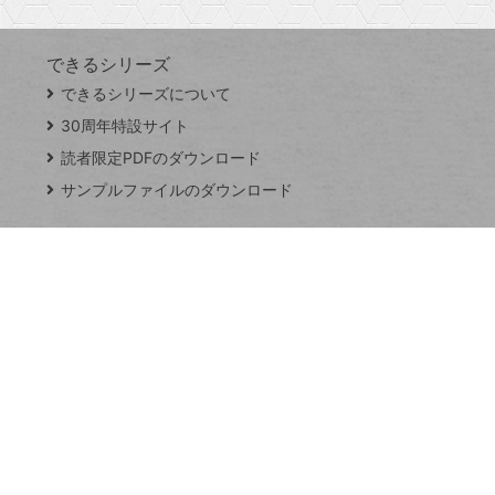
できるシリーズ
close
できるシリーズについて
閉
ト
じ
ッ
30周年特設サイト
る
プ
読者限定PDFのダウンロード
ペ
サンプルファイルのダウンロード
ー
ジ
連載
Excel Q&A
トイアンナ流仕
事術
PowerAutomate
ではじめる業務