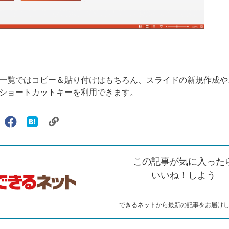
一覧ではコピー＆貼り付けはもちろん、スライドの新規作成や
ショートカットキーを利用できます。
リ
X（旧
Facebook
は
ェアする
ン
witter）
で
て
ク
で
シ
な
を
シ
ェ
ブ
この記事が気に入った
コ
ェ
ア
ッ
ピ
ア
ク
いいね！しよう
ー
マ
ー
ク
できるネットから最新の記事をお届け
に
追
加