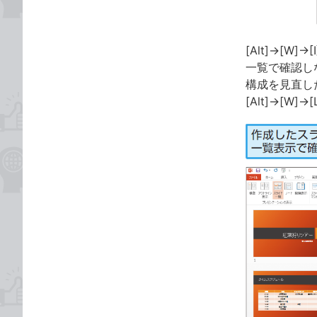
[Alt]→[
一覧で確認し
構成を見直し
[Alt]→[