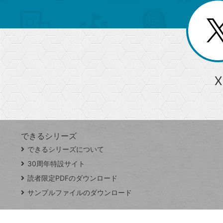
を
覧
リ
閉
を
じ
閉
ー
る
じ
る
か
ら
急上昇ワード
X
探
Googleスプレッドシート
iPhone
VLOOKUP
す
できるシリーズ
close
できるシリーズについて
閉
ト
じ
ッ
30周年特設サイト
る
プ
読者限定PDFのダウンロード
ペ
サンプルファイルのダウンロード
ー
ジ