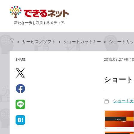
新たな一歩を応援するメディア
サービス／ソフト
ショートカットキー
ショートカッ
で
き
る
SHARE
2015.03.27 FRI 10
記
ネ
事
ッ
を
X（旧
ト
ショート
シ
Twitter）
ェ
で
ア
Facebook
す
シ
で
ショートカ
る
ェ
記
シ
LINE
ア
事
ェ
で
カ
ア
送
は
テ
る
て