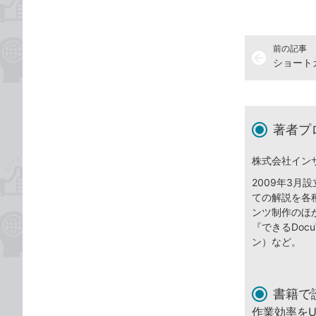
前の記事
arrow_back
著者プ
株式会社イン
2009年3
ての解説を各
ンツ制作のほ
『できるDocuW
ン）など。
書籍で
作業効率を