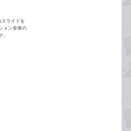
数のスライドを
ション全体の
か、