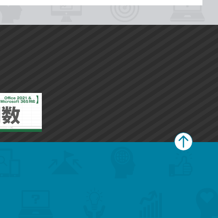
ペ
ー
ジ
上
部
へ