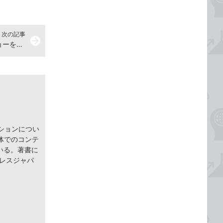
次の記事
arrow_forward
ショートカットキーでスライドショーを開始する
ションについ
体でのコンテ
いる。著書に
インプレスジャパ