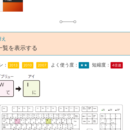
替え
一覧を表示する
ン：
よく使う度：
短縮度：
2013
2010
2007
★★
4倍速