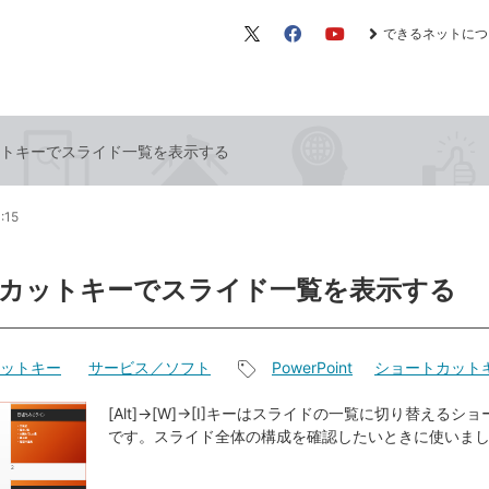
できるネットにつ
X（旧
Facebook
YouTube
Twitter）
トキーでスライド一覧を表示する
:15
カットキーでスライド一覧を表示する
ットキー
サービス／ソフト
PowerPoint
ショートカット
記
事
[Alt]→[W]→[I]キーはスライドの一覧に切り替えるシ
です。スライド全体の構成を確認したいときに使いま
タ
グ