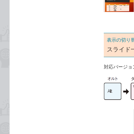
ゴ
な
リ
ブ
ッ
ク
マ
ー
表示の切り
ク
スライド
に
追
対応バージョ
加