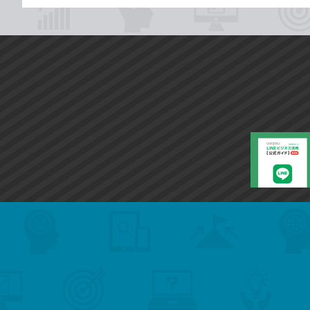
search
format_list_bulleted
検
カ
検
カ
索
テ
メ
ゴ
索
テ
ニ
リ
ュ
ー
ゴ
ー
一