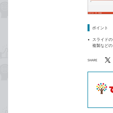
ポイント
スライドの
複製などの
SHARE
記事をシ
T