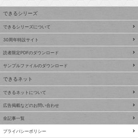
昇
索
す
ワ
できるシリーズ
ー
ド
できるシリーズについて
Google
ト
スプレ
ッ
30周年特設サイト
ッドシ
プ
読者限定PDFのダウンロード
ート
ペ
iPhone
ー
サンプルファイルのダウンロード
VLOOKUP
ジ
できるネット
連載
できるネットについて
Excel Q&A
close
閉じ
トイアンナ流仕
広告掲載などのお問い合わせ
る
事術
全記事一覧
PowerAutomate
ではじめる業務
プライバシーポリシー
の完全自動化