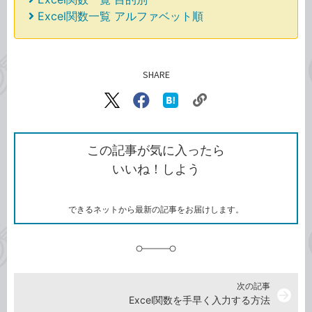
Excel関数一覧 アルファベット順
SHARE
記事をシェアする
リ
X（旧
Facebook
は
ン
Twitter）
で
て
ク
で
シ
な
を
シ
ェ
ブ
この記事が気に入ったら
コ
ェ
ア
ッ
いいね！しよう
ピ
ア
ク
ー
マ
ー
ク
できるネットから最新の記事をお届けします。
に
追
加
次の記事
arrow_forward
Excel関数を手早く入力する方法