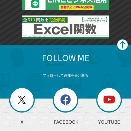
FOLLOW ME
search
format_list_bulleted
検
カ
検
カ
索
テ
メ
ゴ
索
テ
ニ
リ
フォローして通知を受け取る
ゴ
ュ
ー
ー
一
リ
を
覧
閉
を
ー
じ
閉
か
る
じ
る
search
ら
急
X
FACEBOOK
YOUTUBE
探
上
検