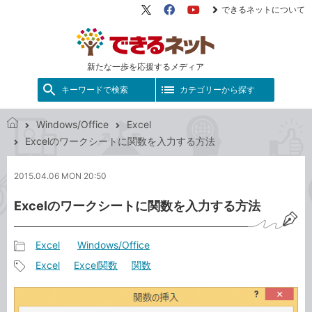
できるネットについて
X（旧
Facebook
YouTube
Twitter）
新たな一歩を応援するメディア
キーワードで検索
カテゴリーから探す
Windows/Office
Excel
で
Excelのワークシートに関数を入力する方法
き
る
2015.04.06 MON 20:50
ネ
ッ
Excelのワークシートに関数を入力する方法
ト
Excel
Windows/Office
記
Excel
Excel関数
関数
事
記
カ
事
テ
タ