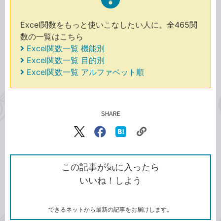
Excel関数をもっと使いこなしたい人に。全465関
数の一覧はこちら
Excel関数一覧 機能別
Excel関数一覧 目的別
Excel関数一覧 アルファベット順
SHARE
記事をシェアする
リ
X（旧
Facebook
は
ン
Twitter）
で
て
ク
で
シ
な
を
シ
ェ
ブ
この記事が気に入ったら
コ
ェ
ア
ッ
いいね！しよう
ピ
ア
ク
ー
マ
ー
ク
できるネットから最新の記事をお届けします。
に