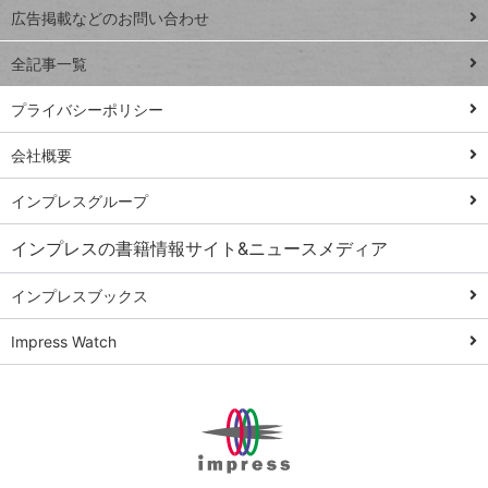
閉じ
トイアンナ流仕
広告掲載などのお問い合わせ
る
事術
全記事一覧
PowerAutomate
ではじめる業務
プライバシーポリシー
の完全自動化
会社概要
AI議事録作成術
Windows 11
インプレスグループ
Q&A
インプレスの書籍情報サイト&ニュースメディア
Teams踏み込み
活用術
インプレスブックス
Excel講師の仕事
Impress Watch
術
エクセル時短
パワポ時短
Windows Tips