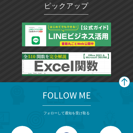
ピックアップ
FOLLOW ME
search
format_list_bulleted
検
カ
検
カ
索
テ
メ
ゴ
索
テ
ニ
リ
フォローして通知を受け取る
ゴ
ュ
ー
ー
一
リ
を
覧