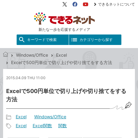
できるネットについて
X（旧
Facebook
YouTube
Twitter）
新たな一歩を応援するメディア
キーワードで検索
カテゴリーから探す
Windows/Office
Excel
で
Excelで500円単位で切り上げや切り捨てをする方法
き
る
2015.04.09 THU 11:00
ネ
ッ
Excelで500円単位で切り上げや切り捨てをする
ト
方法
Excel
Windows/Office
記
Excel
Excel関数
関数
事
記
カ