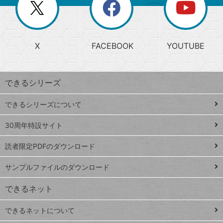
閉
を
ー
じ
閉
か
る
じ
る
search
ら
急
X
FACEBOOK
YOUTUBE
探
上
検
昇
索
す
ワ
できるシリーズ
ー
ド
できるシリーズについて
Google
ト
スプレ
ッ
30周年特設サイト
ッドシ
プ
読者限定PDFのダウンロード
ート
ペ
iPhone
ー
サンプルファイルのダウンロード
VLOOKUP
ジ
できるネット
連載
できるネットについて
Excel Q&A
close