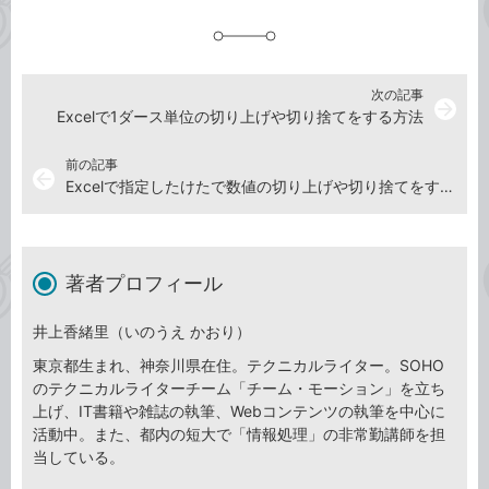
追
加
次の記事
arrow_forward
Excelで1ダース単位の切り上げや切り捨てをする方法
前の記事
arrow_back
Excelで指定したけたで数値の切り上げや切り捨てをする方法
著者プロフィール
井上香緒里（いのうえ かおり）
東京都生まれ、神奈川県在住。テクニカルライター。SOHO
のテクニカルライターチーム「チーム・モーション」を立ち
上げ、IT書籍や雑誌の執筆、Webコンテンツの執筆を中心に
活動中。また、都内の短大で「情報処理」の非常勤講師を担
当している。