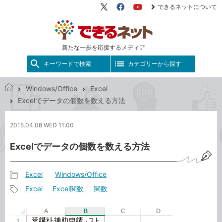
できるネットについて
X（旧
Facebook
YouTube
Twitter）
新たな一歩を応援するメディア
キーワードで検索
カテゴリーから探す
Windows/Office
Excel
で
Excelでデータの個数を数える方法
き
る
2015.04.08 WED 11:00
ネ
ッ
Excelでデータの個数を数える方法
ト
Excel
Windows/Office
記
Excel
Excel関数
関数
事
記
カ
事
テ
タ