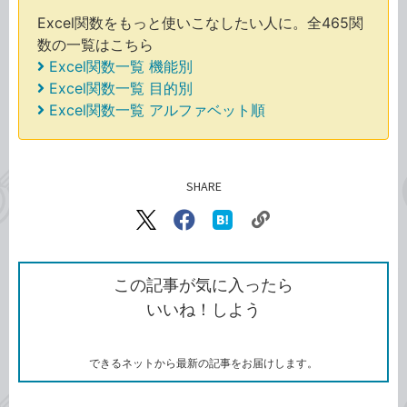
Excel関数をもっと使いこなしたい人に。全465関
数の一覧はこちら
Excel関数一覧 機能別
Excel関数一覧 目的別
Excel関数一覧 アルファベット順
SHARE
記事をシェアする
リ
X（旧
Facebook
は
ン
Twitter）
で
て
ク
で
シ
な
を
シ
ェ
ブ
この記事が気に入ったら
コ
ェ
ア
ッ
いいね！しよう
ピ
ア
ク
ー
マ
ー
ク
できるネットから最新の記事をお届けします。
に
追