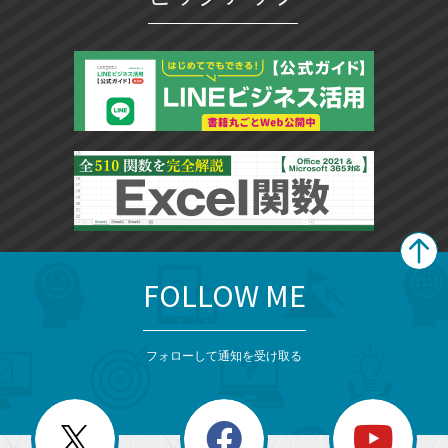
FOLLOW ME
search
format_list_bulleted
検
カ
検
カ
索
テ
メ
ゴ
索
テ
ニ
リ
フォローして通知を受け取る
ゴ
ュ
ー
ー
一
リ
を
覧
閉
を
ー
じ
閉