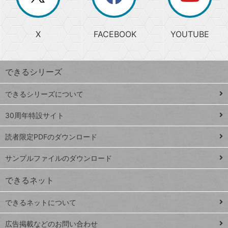
か
る
じ
る
search
ら
急
X
FACEBOOK
YOUTUBE
探
上
検
昇
索
す
ワ
できるシリーズ
ー
ド
できるシリーズについて
Google
ト
スプレ
ッ
30周年特設サイト
ッドシ
プ
読者限定PDFのダウンロード
ート
ペ
iPhone
ー
サンプルファイルのダウンロード
VLOOKUP
ジ
できるネット
連載
できるネットについて
Excel Q&A
close
閉じ
トイアンナ流仕
広告掲載などのお問い合わせ