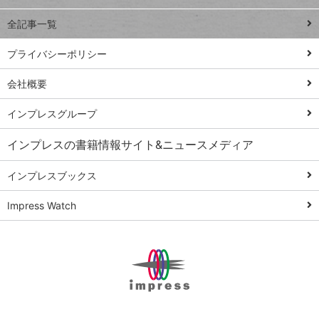
る
事術
全記事一覧
PowerAutomate
ではじめる業務
プライバシーポリシー
の完全自動化
会社概要
AI議事録作成術
Windows 11
インプレスグループ
Q&A
インプレスの書籍情報サイト&ニュースメディア
Teams踏み込み
活用術
インプレスブックス
Excel講師の仕事
Impress Watch
術
エクセル時短
パワポ時短
Windows Tips
神保町ペロリ旅