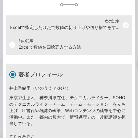
加
次の記事
arrow_forward
Excelで指定したけたで数値の切り上げや切り捨てをする方法
前の記事
arrow_back
Excelで数値を四捨五入する方法
著者プロフィール
井上香緒里（いのうえ かおり）
東京都生まれ、神奈川県在住。テクニカルライター。SOHO
のテクニカルライターチーム「チーム・モーション」を立ち
上げ、IT書籍や雑誌の執筆、Webコンテンツの執筆を中心に
活動中。また、都内の短大で「情報処理」の非常勤講師を担
当している。
きたみあきこ