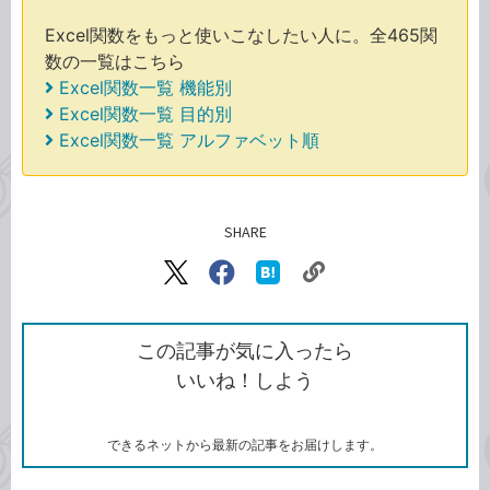
Excel関数をもっと使いこなしたい人に。全465関
数の一覧はこちら
Excel関数一覧 機能別
Excel関数一覧 目的別
Excel関数一覧 アルファベット順
SHARE
記事をシェアする
リ
X（旧
Facebook
は
ン
Twitter）
で
て
ク
で
シ
な
を
シ
ェ
ブ
この記事が気に入ったら
コ
ェ
ア
ッ
いいね！しよう
ピ
ア
ク
ー
マ
ー
ク
できるネットから最新の記事をお届けします。
に
追