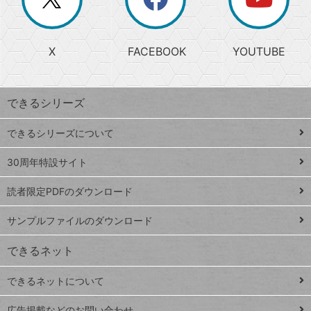
じ
閉
か
る
じ
る
search
ら
急
X
FACEBOOK
YOUTUBE
探
上
検
昇
索
す
ワ
できるシリーズ
ー
ド
できるシリーズについて
Google
ト
スプレ
ッ
30周年特設サイト
ッドシ
プ
読者限定PDFのダウンロード
ート
ペ
iPhone
ー
サンプルファイルのダウンロード
VLOOKUP
ジ
できるネット
連載
できるネットについて
Excel Q&A
close
閉じ
トイアンナ流仕
広告掲載などのお問い合わせ