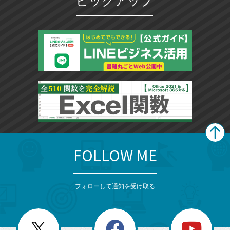
ピックアップ
FOLLOW ME
search
format_list_bulleted
検
カ
検
カ
索
テ
メ
ゴ
索
テ
ニ
リ
フォローして通知を受け取る
ゴ
ュ
ー
ー
一
リ
を
覧
閉
を
ー