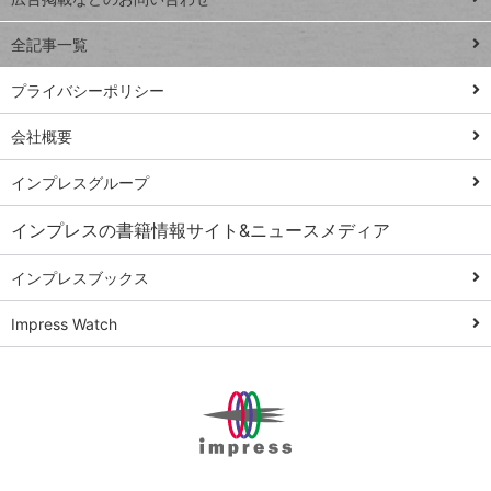
る
事術
全記事一覧
PowerAutomate
ではじめる業務
プライバシーポリシー
の完全自動化
会社概要
AI議事録作成術
Windows 11
インプレスグループ
Q&A
インプレスの書籍情報サイト&ニュースメディア
Teams踏み込み
活用術
インプレスブックス
Excel講師の仕事
Impress Watch
術
エクセル時短
パワポ時短
Windows Tips
神保町ペロリ旅