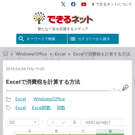
できるネットについて
X（旧
Facebook
YouTube
Twitter）
新たな一歩を応援するメディア
キーワードで検索
カテゴリーから探す
Windows/Office
Excel
Excelで消費税を計算する方法
で
き
2015.04.09 THU 11:00
る
ネ
Excelで消費税を計算する方法
ッ
ト
Excel
Windows/Office
記
Excel
Excel関数
関数
事
記
カ
事
テ
タ
ゴ
グ