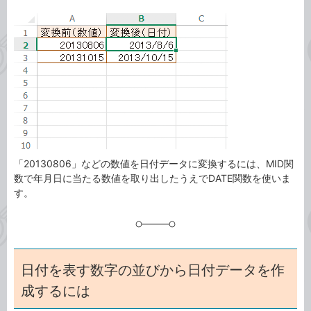
カ
事
テ
タ
ゴ
グ
リ
「20130806」などの数値を日付データに変換するには、MID関
数で年月日に当たる数値を取り出したうえでDATE関数を使いま
す。
日付を表す数字の並びから日付データを作
成するには