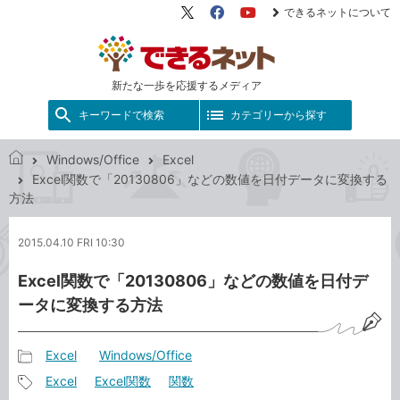
できるネットについて
X（旧
Facebook
YouTube
Twitter）
新たな一歩を応援するメディア
キーワードで検索
カテゴリーから探す
Windows/Office
Excel
で
Excel関数で「20130806」などの数値を日付データに変換する
き
方法
る
ネ
2015.04.10 FRI 10:30
ッ
ト
Excel関数で「20130806」などの数値を日付デ
ータに変換する方法
Excel
Windows/Office
記
Excel
Excel関数
関数
事
記