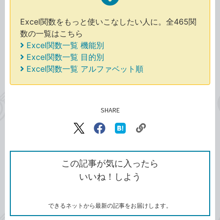
Excel関数をもっと使いこなしたい人に。全465関
数の一覧はこちら
Excel関数一覧 機能別
Excel関数一覧 目的別
Excel関数一覧 アルファベット順
SHARE
記事をシェアする
リ
X（旧
Facebook
は
ン
Twitter）
で
て
ク
で
シ
な
を
シ
ェ
ブ
この記事が気に入ったら
コ
ェ
ア
ッ
いいね！しよう
ピ
ア
ク
ー
マ
ー
ク
できるネットから最新の記事をお届けします。
に