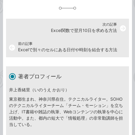
追
加
次の記事
arrow_forward
Excel関数で翌月10日を求める方法
前の記事
arrow_back
Excelで別々のセルにある日付や時刻を結合する方法
著者プロフィール
井上香緒里（いのうえ かおり）
東京都生まれ、神奈川県在住。テクニカルライター。SOHO
のテクニカルライターチーム「チーム・モーション」を立ち
上げ、IT書籍や雑誌の執筆、Webコンテンツの執筆を中心に
活動中。また、都内の短大で「情報処理」の非常勤講師を担
当している。