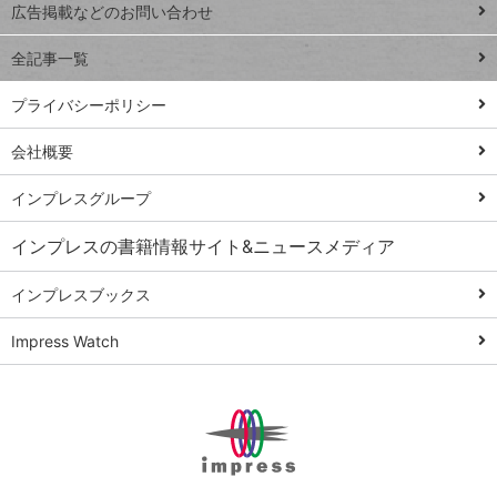
閉じ
トイアンナ流仕
広告掲載などのお問い合わせ
る
事術
全記事一覧
PowerAutomate
ではじめる業務
プライバシーポリシー
の完全自動化
会社概要
AI議事録作成術
Windows 11
インプレスグループ
Q&A
インプレスの書籍情報サイト&ニュースメディア
Teams踏み込み
活用術
インプレスブックス
Excel講師の仕事
Impress Watch
術
エクセル時短
パワポ時短
Windows Tips
神保町ペロリ旅