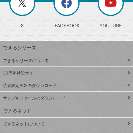
ー
じ
閉
か
る
じ
る
search
ら
急
X
FACEBOOK
YOUTUBE
探
上
検
昇
索
す
ワ
できるシリーズ
ー
ド
できるシリーズについて
Google
ト
スプレ
ッ
30周年特設サイト
ッドシ
プ
読者限定PDFのダウンロード
ート
ペ
iPhone
ー
サンプルファイルのダウンロード
VLOOKUP
ジ
できるネット
連載
できるネットについて
Excel Q&A
close