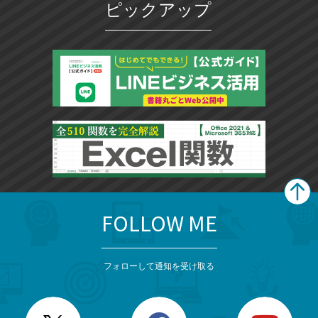
ピックアップ
FOLLOW ME
search
format_list_bulleted
検
カ
検
カ
索
テ
メ
ゴ
索
テ
ニ
リ
フォローして通知を受け取る
ゴ
ュ
ー
ー
一
リ
を
覧
閉
を