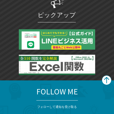
ピックアップ
FOLLOW ME
search
format_list_bulleted
検
カ
検
カ
索
テ
メ
ゴ
索
テ
ニ
リ
フォローして通知を受け取る
ゴ
ュ
ー