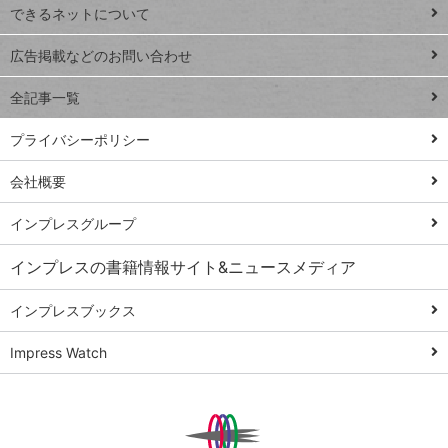
できるネットについて
Excel Q&A
close
閉じ
トイアンナ流仕
広告掲載などのお問い合わせ
る
事術
全記事一覧
PowerAutomate
ではじめる業務
プライバシーポリシー
の完全自動化
会社概要
AI議事録作成術
Windows 11
インプレスグループ
Q&A
インプレスの書籍情報サイト&ニュースメディア
Teams踏み込み
活用術
インプレスブックス
Excel講師の仕事
Impress Watch
術
エクセル時短
パワポ時短