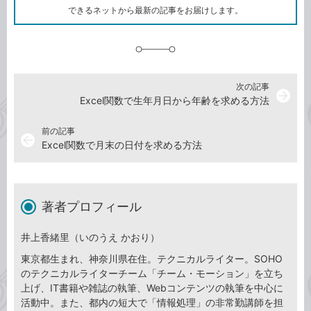
ク
できるネットから最新の記事をお届けします。
に
追
加
次の記事
arrow_forward
Excel関数で生年月日から年齢を求める方法
前の記事
arrow_back
Excel関数で月末の日付を求める方法
著者プロフィール
井上香緒里（いのうえ かおり）
東京都生まれ、神奈川県在住。テクニカルライター。SOHO
のテクニカルライターチーム「チーム・モーション」を立ち
上げ、IT書籍や雑誌の執筆、Webコンテンツの執筆を中心に
活動中。また、都内の短大で「情報処理」の非常勤講師を担