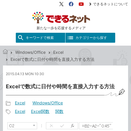
できるネットについて
X（旧
Facebook
YouTube
Twitter）
新たな一歩を応援するメディア
キーワードで検索
カテゴリーから探す
Windows/Office
Excel
で
Excelで数式に日付や時間を直接入力する方法
き
る
2015.04.13 MON 10:30
ネ
ッ
Excelで数式に日付や時間を直接入力する方法
ト
Excel
Windows/Office
記
Excel
Excel関数
関数
事
記
カ
事
テ
タ