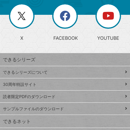
ー
一
リ
を
覧
閉
を
ー
じ
閉
か
る
じ
る
search
ら
急
X
FACEBOOK
YOUTUBE
探
上
検
昇
索
す
ワ
できるシリーズ
ー
ド
できるシリーズについて
Google
ト
スプレ
ッ
30周年特設サイト
ッドシ
プ
読者限定PDFのダウンロード
ート
ペ
iPhone
ー
サンプルファイルのダウンロード
VLOOKUP
ジ
できるネット
連載