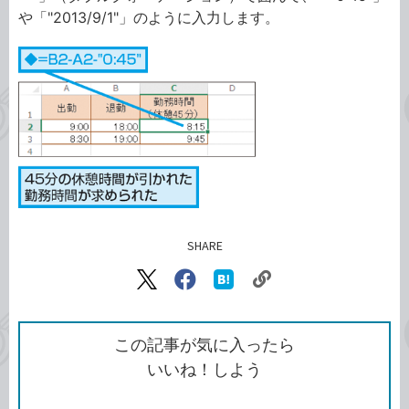
や「"2013/9/1"」のように入力します。
SHARE
記事をシェアする
リ
X（旧
Facebook
は
ン
Twitter）
で
て
ク
で
シ
な
を
シ
ェ
ブ
この記事が気に入ったら
コ
ェ
ア
ッ
いいね！しよう
ピ
ア
ク
ー
マ
ー