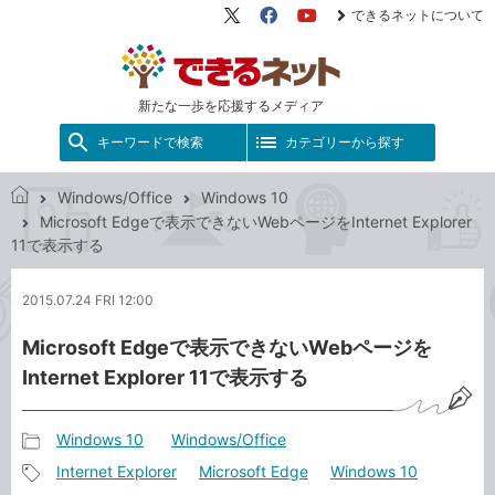
できるネットについて
X（旧
Facebook
YouTube
Twitter）
新たな一歩を応援するメディア
キーワードで検索
カテゴリーから探す
Windows/Office
Windows 10
で
Microsoft Edgeで表示できないWebページをInternet Explorer
き
11で表示する
る
ネ
2015.07.24 FRI 12:00
ッ
ト
Microsoft Edgeで表示できないWebページを
Internet Explorer 11で表示する
Windows 10
Windows/Office
記
Internet Explorer
Microsoft Edge
Windows 10
事
記