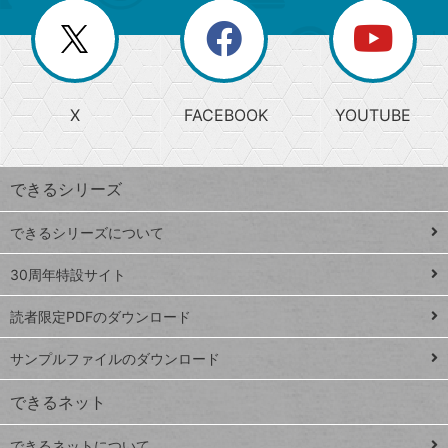
リ
を
覧
閉
を
ー
じ
閉
か
る
じ
る
search
ら
急
X
FACEBOOK
YOUTUBE
探
上
検
昇
索
す
ワ
できるシリーズ
ー
ド
できるシリーズについて
Google
ト
スプレ
ッ
30周年特設サイト
ッドシ
プ
読者限定PDFのダウンロード
ート
ペ
iPhone
ー
サンプルファイルのダウンロード
VLOOKUP
ジ
できるネット
連載
できるネットについて