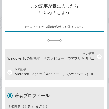
を
シ
ェ
ブ
この記事が気に入ったら
コ
ェ
ア
ッ
いいね！しよう
ピ
ア
ク
ー
マ
ー
ク
できるネットから最新の記事をお届けします。
に
追
加
次の記事
arrow_forward
Windows 10の新機能「タスクビュー」でアプリを切り替える
前の記事
arrow_back
Microsoft Edgeの「Webノート」でWebページにメモを書き込む
著者プロフィール
清水理史（しみず まさし）