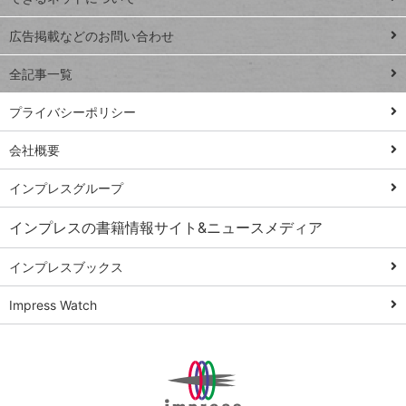
Excel Q&A
close
閉じ
トイアンナ流仕
広告掲載などのお問い合わせ
る
事術
全記事一覧
PowerAutomate
ではじめる業務
プライバシーポリシー
の完全自動化
会社概要
AI議事録作成術
Windows 11
インプレスグループ
Q&A
インプレスの書籍情報サイト&ニュースメディア
Teams踏み込み
活用術
インプレスブックス
Excel講師の仕事
Impress Watch
術
エクセル時短
パワポ時短
Windows Tips