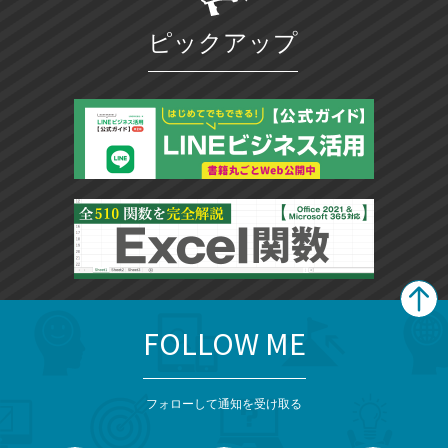
ピックアップ
FOLLOW ME
search
format_list_bulleted
検
カ
検
カ
索
テ
メ
ゴ
索
テ
ニ
リ
フォローして通知を受け取る
ゴ
ュ
ー
ー
一