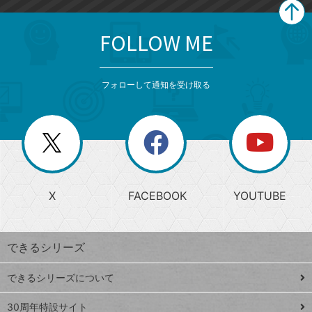
FOLLOW ME
search
format_list_bulleted
検
カ
検
カ
索
テ
メ
ゴ
索
テ
ニ
リ
フォローして通知を受け取る
ゴ
ュ
ー
ー
一
リ
を
覧
閉
を
ー
じ
閉
か
る
じ
る
search
ら
急
X
FACEBOOK
YOUTUBE
探
上
検
昇
索
す
ワ
できるシリーズ
ー
ド
できるシリーズについて
Google
ト
スプレ
ッ
30周年特設サイト