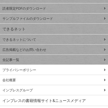
ッドシ
プ
読者限定PDFのダウンロード
ート
ペ
iPhone
ー
サンプルファイルのダウンロード
VLOOKUP
ジ
できるネット
連載
できるネットについて
Excel Q&A
close
閉じ
トイアンナ流仕
広告掲載などのお問い合わせ
る
事術
全記事一覧
PowerAutomate
ではじめる業務
プライバシーポリシー
の完全自動化
会社概要
AI議事録作成術
Windows 11
インプレスグループ
Q&A
インプレスの書籍情報サイト&ニュースメディア
Teams踏み込み