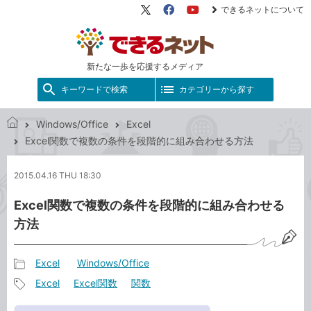
できるネットについて
X（旧
Facebook
YouTube
Twitter）
新たな一歩を応援するメディア
キーワードで検索
カテゴリーから探す
Windows/Office
Excel
で
Excel関数で複数の条件を段階的に組み合わせる方法
き
る
2015.04.16 THU 18:30
ネ
ッ
Excel関数で複数の条件を段階的に組み合わせる
ト
方法
Excel
Windows/Office
記
Excel
Excel関数
関数
事
記
カ