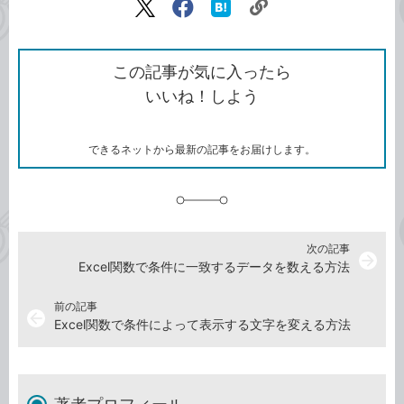
リ
X（旧
Facebook
は
ン
Twitter）
で
て
ク
で
シ
な
を
シ
ェ
ブ
この記事が気に入ったら
コ
ェ
ア
ッ
いいね！しよう
ピ
ア
ク
ー
マ
ー
ク
できるネットから最新の記事をお届けします。
に
追
加
次の記事
arrow_forward
Excel関数で条件に一致するデータを数える方法
前の記事
arrow_back
Excel関数で条件によって表示する文字を変える方法