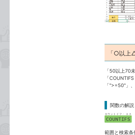
な
テ
ブ
ゴ
ッ
リ
ク
マ
ー
ク
「○以上
に
追
加
「50以上7
「COUNT
「">=50"
関数の解説
カウントイフ・ エス
COUNTIFS
範囲と検索条