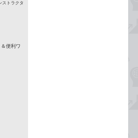
ンストラクタ
！＆便利ワ