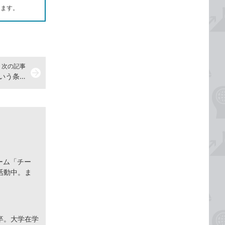
します。
次の記事
arrow_forward
」という条件を満たすデータを数える方法
ーム「チー
活動中。ま
卒。大学在学