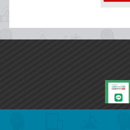
search
format_list_bulleted
検
カ