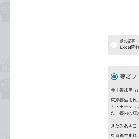
前の記事
arrow_back
Exce
著者プ
井上香緒里（
東京都生まれ
ム・モーショ
た、都内の短
きたみあきこ
東京都生まれ