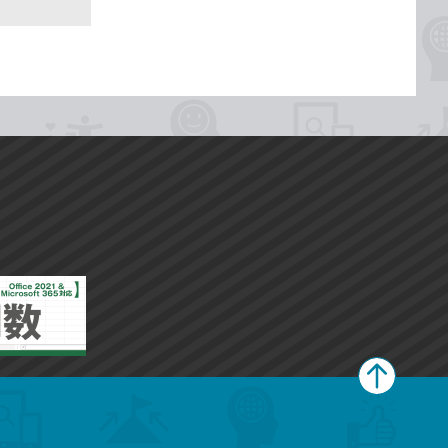
ペ
ー
ジ
上