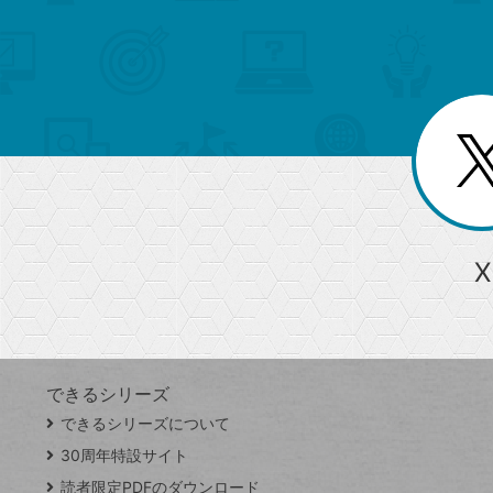
検
カ
索
テ
メ
ゴ
索
テ
ニ
リ
ュ
ー
ゴ
ー
一
を
覧
リ
閉
を
じ
閉
ー
る
じ
る
か
ら
急上昇ワード
X
探
Googleスプレッドシート
iPhone
VLOOKUP
す
できるシリーズ
close
できるシリーズについて
閉
ト
じ
ッ
30周年特設サイト
る
プ
読者限定PDFのダウンロード