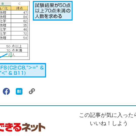
リ
X（旧
Facebook
は
ェアする
ン
witter）
で
て
ク
で
シ
な
を
シ
ェ
ブ
この記事が気に入った
コ
ェ
ア
ッ
ピ
ア
ク
いいね！しよう
ー
マ
ー