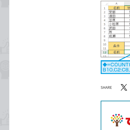
SHARE
記事をシ
T