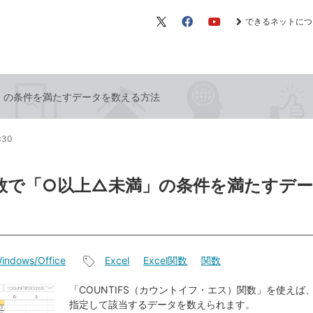
できるネットにつ
X（旧
Facebook
YouTube
Twitter）
満」の条件を満たすデータを数える方法
0:30
l関数で「○以上△未満」の条件を満たすデ
indows/Office
Excel
Excel関数
関数
記
事
「COUNTIFS（カウントイフ・エス）関数」を使えば
指定して該当するデータを数えられます。
タ