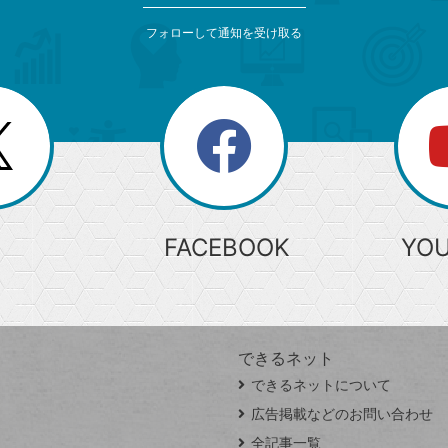
フォローして通知を受け取る
search
検
索
FACEBOOK
YO
できるネット
できるネットについて
広告掲載などのお問い合わせ
全記事一覧