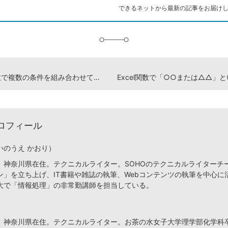
ク
できるネットから最新の記事をお届け
に
追
加
l関数で複数の条件を組み合わせて判定する方法
Excel関数で「○○または△△
ロフィール
いのうえ かおり）
、神奈川県在住。テクニカルライター。SOHOのテクニカルライターチ
ン」を立ち上げ、IT書籍や雑誌の執筆、Webコンテンツの執筆を中心に
大で「情報処理」の非常勤講師を担当している。
、神奈川県在住。テクニカルライター。お茶の水女子大学理学部化学科