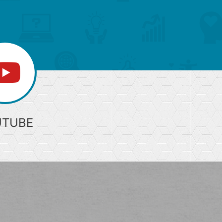
部
へ
UTUBE