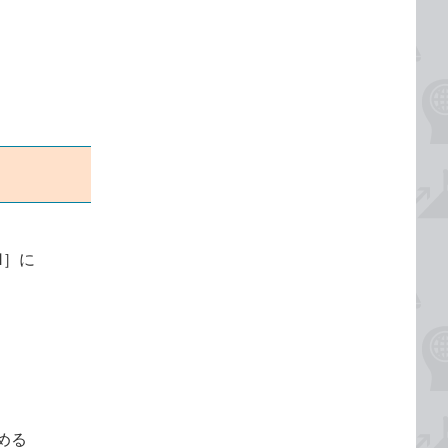
る
1］に
める