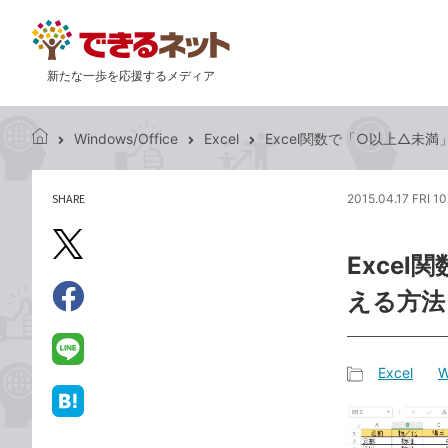
新たな一歩を応援するメディア
Windows/Office
Excel
Excel関数で「○以上△未
で
き
る
SHARE
2015.04.17 FRI 1
記
ネ
事
ッ
を
X（旧
ト
Exce
シ
Twitter）
ェ
える方法
で
ア
Facebook
す
シ
で
る
ェ
シ
LINE
Excel
W
ア
ェ
で
記
ア
送
は
事
る
て
カ