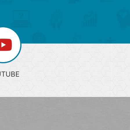
部
へ
UTUBE