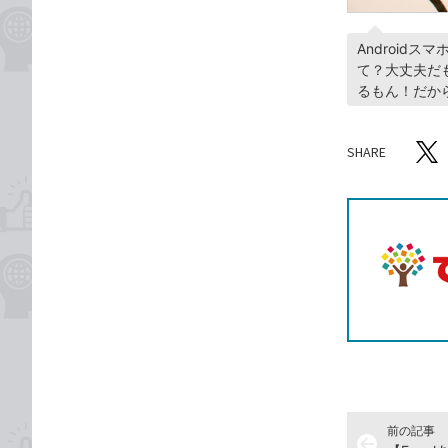
Android
て？大丈夫だ
るもん！だか
SHARE
記事をシ
T
前の記事
arrow_back