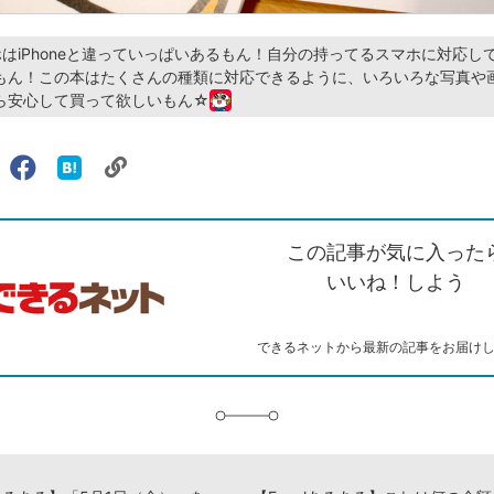
スマホはiPhoneと違っていっぱいあるもん！自分の持ってるスマホに対応し
もん！この本はたくさんの種類に対応できるように、いろいろな写真や
ら安心して買って欲しいもん☆
リ
X（旧
Facebook
は
ェアする
ン
witter）
で
て
ク
で
シ
な
を
シ
ェ
ブ
この記事が気に入った
コ
ェ
ア
ッ
ピ
ア
ク
いいね！しよう
ー
マ
ー
ク
できるネットから最新の記事をお届け
に
追
加