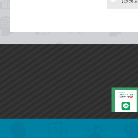
search
format_list_bulleted
検
カ