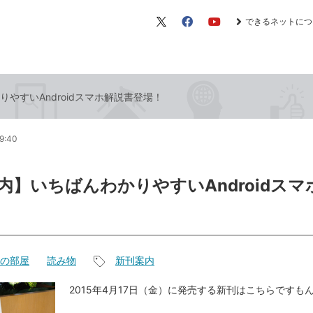
できるネットにつ
X（旧
Facebook
YouTube
Twitter）
やすいAndroidスマホ解説書登場！
9:40
内】いちばんわかりやすいAndroidスマ
の部屋
読み物
新刊案内
記
事
2015年4月17日（金）に発売する新刊はこちらですも
タ