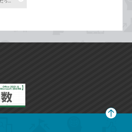
【Excelあるある】これは何の金額だっけ？ 表の見出しが隠れて分からない
ペ
ー
ジ
上