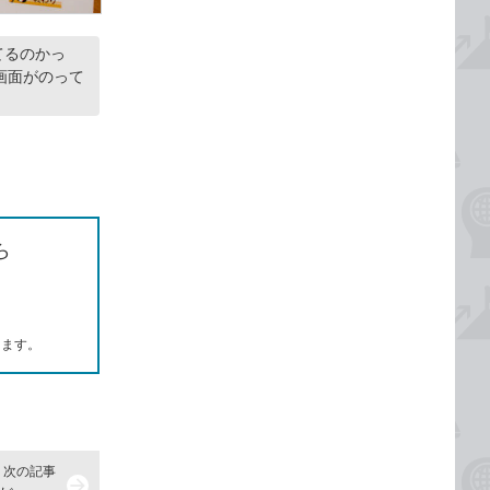
てるのかっ
画面がのって
ら
します。
次の記事
arrow_forward