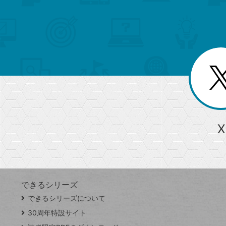
検
カ
索
テ
メ
ゴ
索
テ
ニ
リ
ュ
ー
ゴ
ー
一
を
覧
リ
閉
を
じ
閉
ー
る
じ
る
か
ら
急上昇ワード
X
探
Googleスプレッドシート
iPhone
VLOOKUP
す
できるシリーズ
close
できるシリーズについて
閉
ト
じ
ッ
30周年特設サイト
る
プ