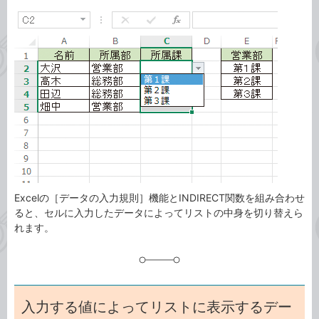
カ
事
テ
タ
ゴ
グ
リ
Excelの［データの入力規則］機能とINDIRECT関数を組み合わせ
ると、セルに入力したデータによってリストの中身を切り替えら
れます。
入力する値によってリストに表示するデー