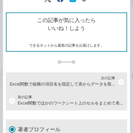
リ
X（旧
Facebook
は
ン
Twitter）
で
て
ク
で
シ
な
を
シ
ェ
ブ
この記事が気に入ったら
コ
ェ
ア
ッ
いいね！しよう
ピ
ア
ク
ー
マ
ー
ク
できるネットから最新の記事をお届けします。
に
追
加
次の記事
arrow_forward
Excel関数で縦横の項目名を指定して表からデータを取り出す方法
前の記事
arrow_back
Excel関数でほかのワークシート上のセルをまとめて表示する
著者プロフィール