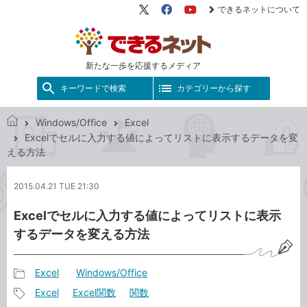
できるネットについて
X（旧
Facebook
YouTube
Twitter）
新たな一歩を応援するメディア
キーワードで検索
カテゴリーから探す
Windows/Office
Excel
で
Excelでセルに入力する値によってリストに表示するデータを変
き
える方法
る
ネ
2015.04.21 TUE 21:30
ッ
ト
Excelでセルに入力する値によってリストに表示
するデータを変える方法
Excel
Windows/Office
記
Excel
Excel関数
関数
事
記