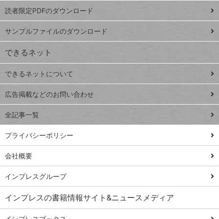
ッドシ
プ
読者限定PDFのダウンロード
ート
ペ
iPhone
ー
サンプルファイルのダウンロード
VLOOKUP
ジ
できるネット
連載
できるネットについて
Excel Q&A
close
閉じ
トイアンナ流仕
広告掲載などのお問い合わせ
る
事術
全記事一覧
PowerAutomate
ではじめる業務
プライバシーポリシー
の完全自動化
会社概要
AI議事録作成術
Windows 11
インプレスグループ
Q&A
インプレスの書籍情報サイト&ニュースメディア
Teams踏み込み
活用術
インプレスブックス