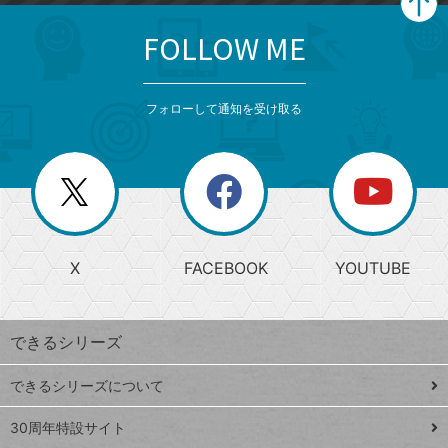
FOLLOW ME
search
format_list_bulleted
検
カ
検
カ
索
テ
メ
ゴ
索
テ
ニ
リ
フォローして通知を受け取る
ゴ
ュ
ー
ー
一
リ
を
覧
閉
を
ー
じ
閉
か
る
じ
る
search
ら
急
X
FACEBOOK
YOUTUBE
探
上
検
昇
索
す
ワ
できるシリーズ
ー
ド
できるシリーズについて
Google
ト
スプレ
ッ
30周年特設サイト