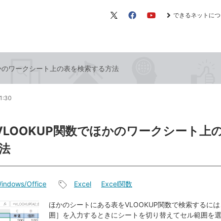
できるネットにつ
X（旧
Facebook
YouTube
Twitter）
でほかのワークシート上の表を検索する方法
1:30
lのVLOOKUP関数でほかのワークシート上
法
indows/Office
Excel
Excel関数
記
事
ほかのシートにある表をVLOOKUP関数で検索するに
囲］を入力するときにシートを切り替えてセル範囲を
タ