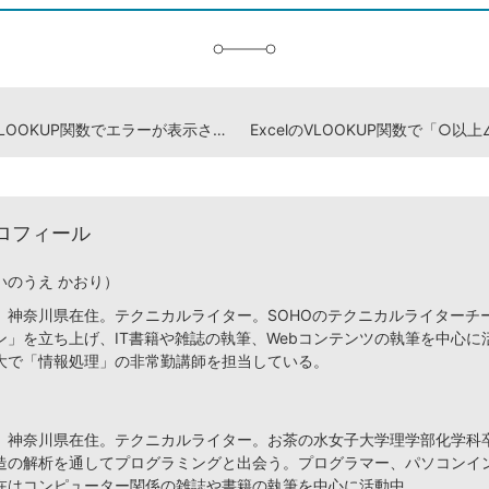
追
加
ExcelのVLOOKUP関数でエラーが表示されないようにする方法
ロフィール
いのうえ かおり）
、神奈川県在住。テクニカルライター。SOHOのテクニカルライターチ
ン」を立ち上げ、IT書籍や雑誌の執筆、Webコンテンツの執筆を中心に
大で「情報処理」の非常勤講師を担当している。
、神奈川県在住。テクニカルライター。お茶の水女子大学理学部化学科
造の解析を通してプログラミングと出会う。プログラマー、パソコンイ
在はコンピューター関係の雑誌や書籍の執筆を中心に活動中。