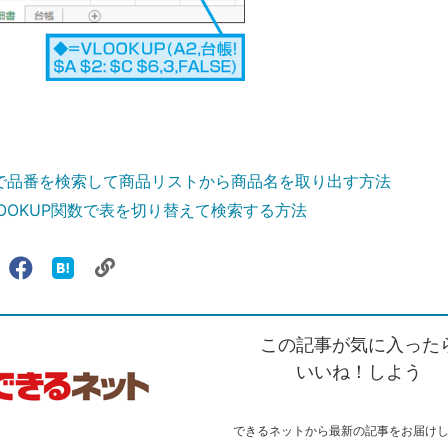
関数で品番を検索して商品リストから商品名を取り出す方法
VLOOKUP関数で表を切り替えて検索する方法
リ
X（旧
Facebook
は
ェアする
ン
witter）
で
て
ク
で
シ
な
を
シ
ェ
ブ
この記事が気に入った
コ
ェ
ア
ッ
ピ
ア
ク
いいね！しよう
ー
マ
ー
ク
できるネットから最新の記事をお届け
に