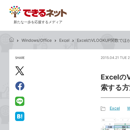
新たな一歩を応援するメディア
Windows/Office
Excel
ExcelのVLOOKUP関数
で
き
る
SHARE
2015.04.21 TUE 2
記
ネ
事
ッ
を
X（旧
ト
Exce
シ
Twitter）
ェ
索する方
で
ア
Facebook
す
シ
で
る
ェ
シ
LINE
Excel
W
ア
ェ
で
記
ア
送
は
事
る
て
カ