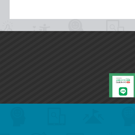
search
format_list_bulleted
検
カ
検
カ
索
テ
メ
ゴ