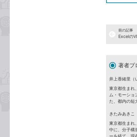
前の記事
arrow_back
著者プ
井上香緒里（
東京都生まれ
ム・モーショ
た、都内の短
きたみあきこ
東京都生まれ
中に、分子構
ーを経て、現