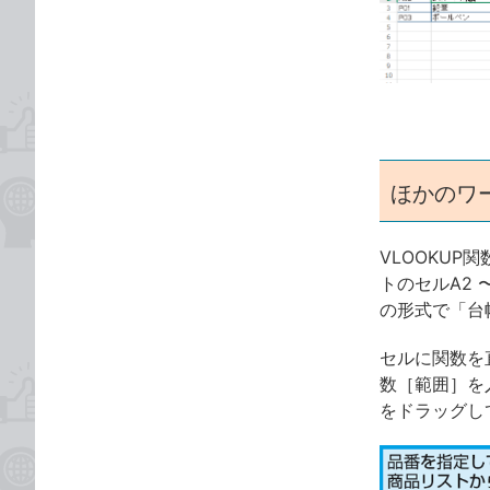
な
テ
ブ
ゴ
ッ
リ
ク
マ
ー
ク
ほかのワ
に
追
加
VLOOKU
トのセルA2
の形式で「台帳!
セルに関数を
数［範囲］を
をドラッグして