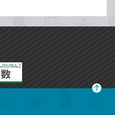
ペ
ー
ジ
上
部
へ