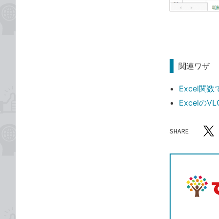
関連ワザ
Excel
Excelの
SHARE
記事をシ
T