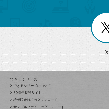
索
テ
ニ
リ
ュ
ー
ゴ
ー
一
を
覧
リ
閉
を
じ
閉
ー
る
じ
る
か
ら
急上昇ワード
X
探
Googleスプレッドシート
iPhone
VLOOKUP
す
できるシリーズ
close
できるシリーズについて
閉
ト
じ
ッ
30周年特設サイト
る
プ
読者限定PDFのダウンロード
ペ
サンプルファイルのダウンロード