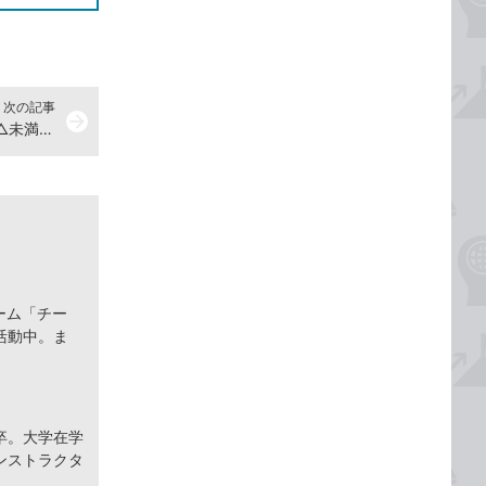
次の記事
arrow_forward
ExcelのVLOOKUP関数で「○以上△未満」の条件で表を検索する方法
ーム「チー
活動中。ま
卒。大学在学
ンストラクタ