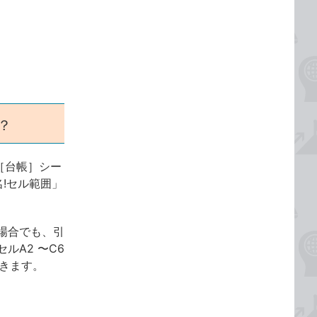
？
［台帳］シー
!セル範囲」
場合でも、引
A2 〜C6
できます。