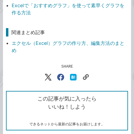
Excelで「おすすめグラフ」を使って素早くグラフを
作る方法
関連まとめ記事
エクセル（Excel）グラフの作り方、編集方法のまと
め
SHARE
記事をシェアする
リ
X（旧
Facebook
は
ン
Twitter）
で
て
ク
で
シ
な
を
シ
ェ
ブ
この記事が気に入ったら
コ
ェ
ア
ッ
いいね！しよう
ピ
ア
ク
ー
マ
ー
ク
できるネットから最新の記事をお届けします。
に
追