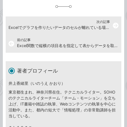
加
次の記事
arrow_forward
Excelでグラフを作りたいデータのセルが離れている場合の操作方法
前の記事
arrow_back
Excel関数で縦横の項目名を指定して表からデータを取り出す方法
著者プロフィール
井上香緒里（いのうえ かおり）
東京都生まれ、神奈川県在住。テクニカルライター。SOHO
のテクニカルライターチーム「チーム・モーション」を立ち
上げ、IT書籍や雑誌の執筆、Webコンテンツの執筆を中心に
活動中。また、都内の短大で「情報処理」の非常勤講師を担
当している。