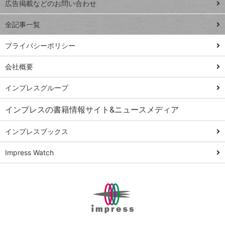
トイアンナ流仕
広告掲載などのお問い合わせ
る
事術
全記事一覧
PowerAutomate
ではじめる業務
プライバシーポリシー
の完全自動化
会社概要
AI議事録作成術
Windows 11
インプレスグループ
Q&A
インプレスの書籍情報サイト&ニュースメディア
Teams踏み込み
活用術
インプレスブックス
Excel講師の仕事
Impress Watch
術
エクセル時短
パワポ時短
Windows Tips
神保町ペロリ旅