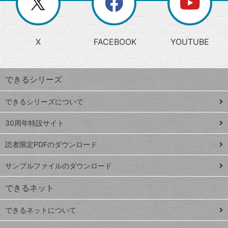
ー
じ
閉
か
る
じ
る
search
ら
急
X
FACEBOOK
YOUTUBE
探
上
検
昇
索
す
ワ
できるシリーズ
ー
ド
できるシリーズについて
Google
ト
スプレ
ッ
30周年特設サイト
ッドシ
プ
読者限定PDFのダウンロード
ート
ペ
iPhone
ー
サンプルファイルのダウンロード
VLOOKUP
ジ
できるネット
連載
できるネットについて
Excel Q&A
close
閉じ