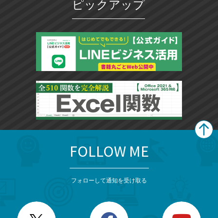
ピックアップ
FOLLOW ME
search
format_list_bulleted
検
カ
検
カ
索
テ
メ
ゴ
索
テ
ニ
リ
フォローして通知を受け取る
ゴ
ュ
ー
ー
一
リ
を
覧
閉
を