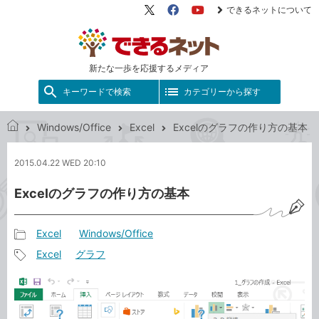
できるネットについて
X（旧
Facebook
YouTube
Twitter）
新たな一歩を応援するメディア
キーワードで検索
カテゴリーから探す
Windows/Office
Excel
Excelのグラフの作り方の基本
で
き
2015.04.22 WED 20:10
る
ネ
Excelのグラフの作り方の基本
ッ
ト
Excel
Windows/Office
記
Excel
グラフ
事
記
カ
事
テ
タ
ゴ
グ