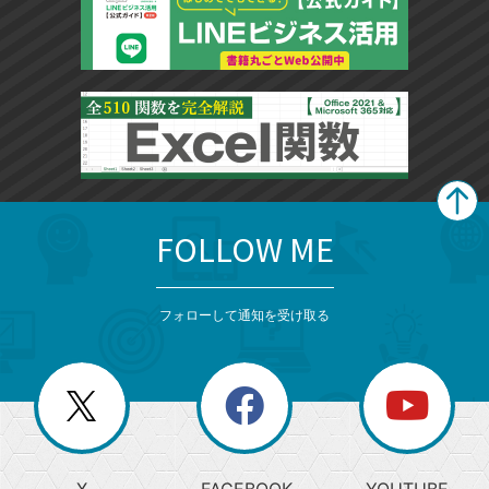
FOLLOW ME
search
format_list_bulleted
検
カ
検
カ
索
テ
メ
ゴ
索
テ
ニ
リ
フォローして通知を受け取る
ゴ
ュ
ー
ー
一
リ
を
覧
閉
を
ー
じ
閉
か
る
じ
る
search
ら
急