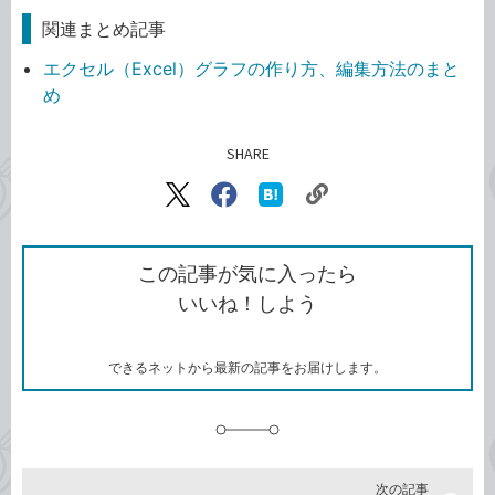
関連まとめ記事
エクセル（Excel）グラフの作り方、編集方法のまと
め
SHARE
記事をシェアする
リ
X（旧
Facebook
は
ン
Twitter）
で
て
ク
で
シ
な
を
シ
ェ
ブ
この記事が気に入ったら
コ
ェ
ア
ッ
いいね！しよう
ピ
ア
ク
ー
マ
ー
ク
できるネットから最新の記事をお届けします。
に
追
加
次の記事