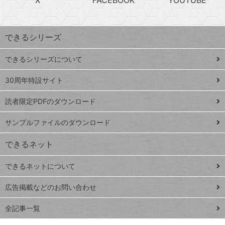
X
FACEBOOK
YOUTUBE
探
上
検
昇
索
す
ワ
できるシリーズ
ー
ド
できるシリーズについて
Google
ト
スプレ
ッ
30周年特設サイト
ッドシ
プ
読者限定PDFのダウンロード
ート
ペ
iPhone
ー
サンプルファイルのダウンロード
VLOOKUP
ジ
できるネット
連載
できるネットについて
Excel Q&A
close
閉じ
トイアンナ流仕
広告掲載などのお問い合わせ
る
事術
全記事一覧
PowerAutomate