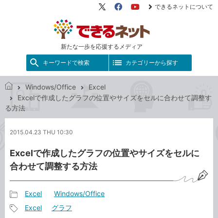
できるネットについて
X（旧
Facebook
YouTube
Twitter）
新たな一歩を応援するメディア
キーワードで検索
カテゴリーから探す
Windows/Office
Excel
で
Excelで作成したグラフの位置やサイズをセルに合わせて調整す
き
る方法
る
ネ
2015.04.23 THU 10:30
ッ
ト
Excelで作成したグラフの位置やサイズをセルに
合わせて調整する方法
Excel
Windows/Office
記
Excel
グラフ
事
記