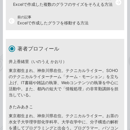
arrow_forward
Excelで作成した複数のグラフのサイズをそろえる方法
前の記事
arrow_back
Excelで作成したグラフを移動する方法
著者プロフィール
井上香緒里（いのうえ かおり）
東京都生まれ、神奈川県在住。テクニカルライター。SOHO
のテクニカルライターチーム「チーム・モーション」を立ち
上げ、IT書籍や雑誌の執筆、Webコンテンツの執筆を中心に
活動中。また、都内の短大で「情報処理」の非常勤講師を担
当している。
きたみあきこ
東京都生まれ、神奈川県在住。テクニカルライター。お茶の
水女子大学理学部化学科卒。大学在学中に、分子構造の解析
を通してプログラミングと出会う。プログラマー、パソコン