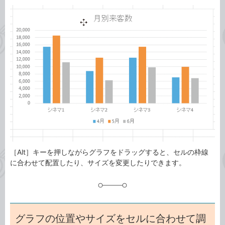
カ
事
テ
タ
ゴ
グ
リ
［Alt］キーを押しながらグラフをドラッグすると、セルの枠線
に合わせて配置したり、サイズを変更したりできます。
グラフの位置やサイズをセルに合わせて調