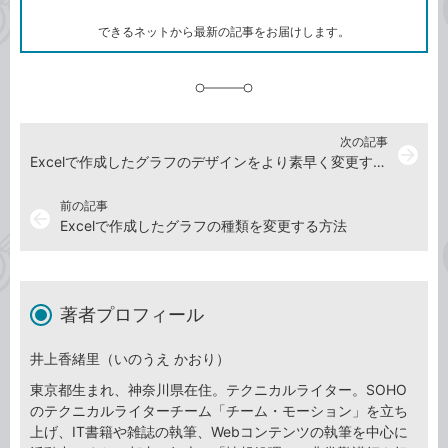
ー
ク
できるネットから最新の記事をお届けします。
に
追
加
次の記事
arrow_forward
Excelで作成したグラフのデザインをより素早く変更する方法
前の記事
arrow_back
Excelで作成したグラフの種類を変更する方法
著者プロフィール
井上香緒里（いのうえ かおり）
東京都生まれ、神奈川県在住。テクニカルライター。SOHO
のテクニカルライターチーム「チーム・モーション」を立ち
上げ、IT書籍や雑誌の執筆、Webコンテンツの執筆を中心に