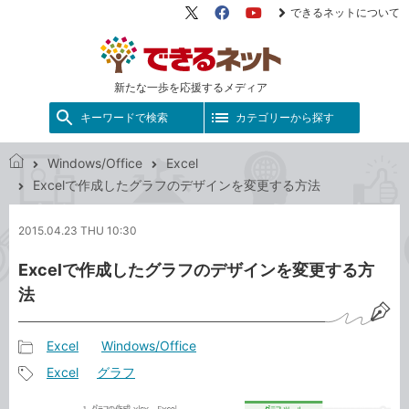
できるネットについて
X（旧
Facebook
YouTube
Twitter）
新たな一歩を応援するメディア
キーワードで検索
カテゴリーから探す
Windows/Office
Excel
で
Excelで作成したグラフのデザインを変更する方法
き
る
2015.04.23 THU 10:30
ネ
ッ
Excelで作成したグラフのデザインを変更する方
ト
法
Excel
Windows/Office
記
Excel
グラフ
事
記
カ