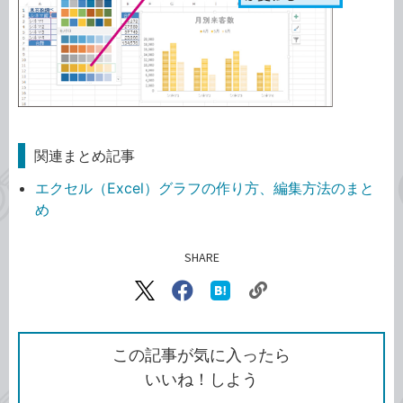
関連まとめ記事
エクセル（Excel）グラフの作り方、編集方法のまと
め
SHARE
記事をシェアする
リ
X（旧
Facebook
は
ン
Twitter）
で
て
ク
で
シ
な
を
シ
ェ
ブ
この記事が気に入ったら
コ
ェ
ア
ッ
いいね！しよう
ピ
ア
ク
ー
マ