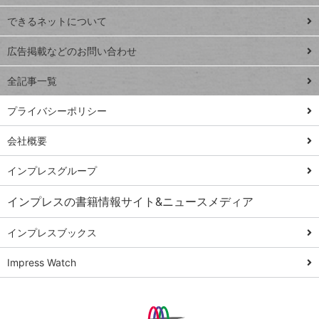
連載
できるネットについて
Excel Q&A
close
閉じ
トイアンナ流仕
広告掲載などのお問い合わせ
る
事術
全記事一覧
PowerAutomate
ではじめる業務
プライバシーポリシー
の完全自動化
会社概要
AI議事録作成術
Windows 11
インプレスグループ
Q&A
インプレスの書籍情報サイト&ニュースメディア
Teams踏み込み
活用術
インプレスブックス
Excel講師の仕事
Impress Watch
術
エクセル時短
パワポ時短