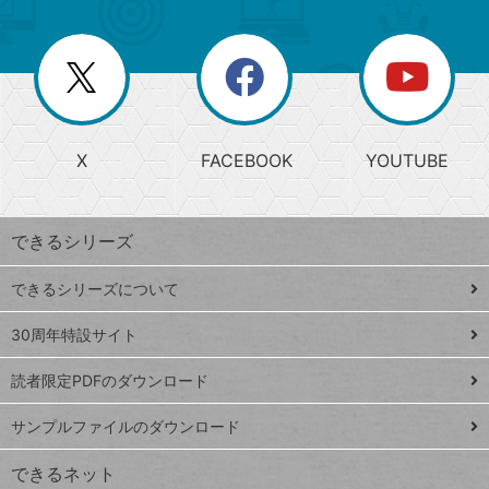
ゴ
ュ
ー
ー
一
リ
を
覧
閉
を
ー
じ
閉
か
る
じ
る
search
ら
急
X
FACEBOOK
YOUTUBE
探
上
検
昇
索
す
ワ
できるシリーズ
ー
ド
できるシリーズについて
Google
ト
スプレ
ッ
30周年特設サイト
ッドシ
プ
読者限定PDFのダウンロード
ート
ペ
iPhone
ー
サンプルファイルのダウンロード
VLOOKUP
ジ
できるネット