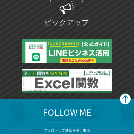
ピックアップ
FOLLOW ME
search
format_list_bulleted
検
カ
検
カ
索
テ
メ
ゴ
索
テ
ニ
リ
フォローして通知を受け取る