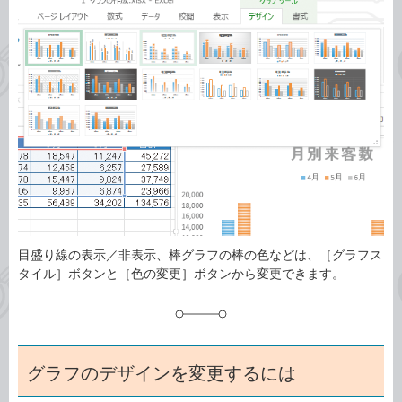
事
テ
タ
ゴ
グ
リ
目盛り線の表示／非表示、棒グラフの棒の色などは、［グラフス
タイル］ボタンと［色の変更］ボタンから変更できます。
グラフのデザインを変更するには