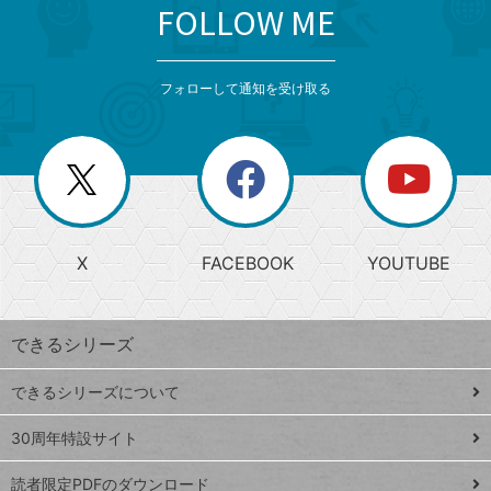
FOLLOW ME
search
format_list_bulleted
検
カ
検
カ
索
テ
メ
ゴ
索
テ
ニ
リ
フォローして通知を受け取る
ゴ
ュ
ー
ー
一
リ
を
覧
閉
を
ー
じ
閉
か
る
じ
る
search
ら
急
X
FACEBOOK
YOUTUBE
探
上
検
昇
索
す
ワ
できるシリーズ
ー
ド
できるシリーズについて
Google
ト
スプレ
ッ
30周年特設サイト
ッドシ
プ
読者限定PDFのダウンロード
ート