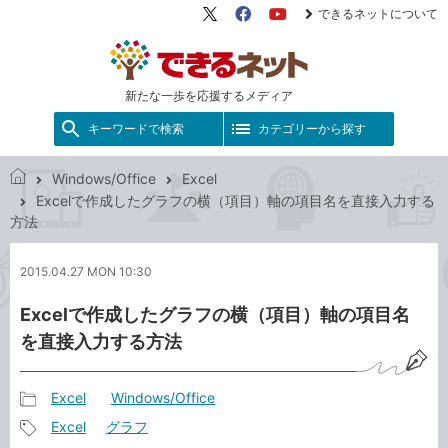
できるネットについて
X（旧
Facebook
YouTube
Twitter）
新たな一歩を応援するメディア
キーワードで検索
カテゴリーから探す
Windows/Office
Excel
で
Excelで作成したグラフの横（項目）軸の項目名を直接入力する
き
方法
る
ネ
2015.04.27 MON 10:30
ッ
ト
Excelで作成したグラフの横（項目）軸の項目名
を直接入力する方法
Excel
Windows/Office
記
Excel
グラフ
事
記