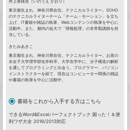
井上香緒里（いのうえ かおり）
東京都生まれ、神奈川県在住。テクニカルライター。SOHO
のテクニカルライターチーム「チーム・モーション」を立ち
上げ、IT書籍や雑誌の執筆、Webコンテンツの執筆を中心に
活動中。また、都内の短大で「情報処理」の非常勤講師を担
当している。
きたみあきこ
東京都生まれ、神奈川県在住。テクニカルライター。お茶の
水女子大学理学部化学科卒。大学在学中に、分子構造の解析
を通してプログラミングと出会う。プログラマー、パソコン
インストラクターを経て、現在はコンピューター関係の雑誌
や書籍の執筆を中心に活動中。
書籍をこれから入手する方はこちら
できるWord&Excelパーフェクトブック 困った！＆便
利ワザ大全 2016/2013対応