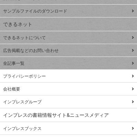
ペ
iPhone
ー
サンプルファイルのダウンロード
VLOOKUP
ジ
できるネット
連載
できるネットについて
Excel Q&A
close
閉じ
トイアンナ流仕
広告掲載などのお問い合わせ
る
事術
全記事一覧
PowerAutomate
ではじめる業務
プライバシーポリシー
の完全自動化
会社概要
AI議事録作成術
Windows 11
インプレスグループ
Q&A
インプレスの書籍情報サイト&ニュースメディア
Teams踏み込み
活用術
インプレスブックス
Excel講師の仕事