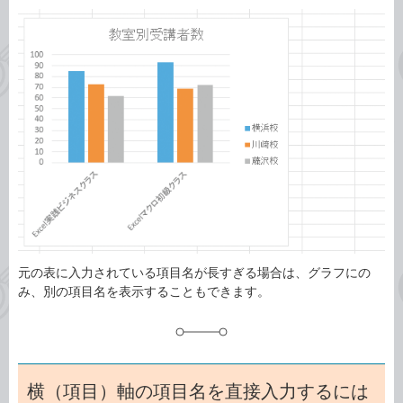
カ
事
テ
タ
ゴ
グ
リ
元の表に入力されている項目名が長すぎる場合は、グラフにの
み、別の項目名を表示することもできます。
横（項目）軸の項目名を直接入力するには