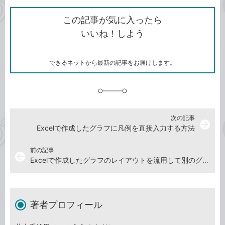
ク
で
シ
な
を
シ
ェ
ブ
この記事が気に入ったら
コ
ェ
ア
ッ
いいね！しよう
ピ
ア
ク
ー
マ
ー
ク
できるネットから最新の記事をお届けします。
に
追
加
次の記事
arrow_forward
Excelで作成したグラフに凡例を直接入力する方法
前の記事
arrow_back
Excelで作成したグラフのレイアウトを流用して別のグラフを作成する方法
著者プロフィール