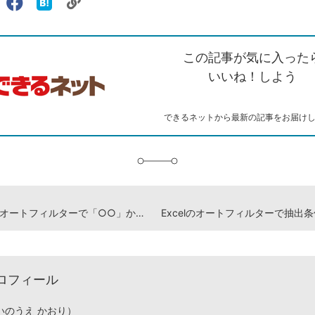
リ
X（旧
Facebook
は
ェアする
ン
witter）
で
て
ク
で
シ
な
を
シ
ェ
ブ
この記事が気に入った
コ
ェ
ア
ッ
ピ
ア
ク
いいね！しよう
ー
マ
ー
ク
できるネットから最新の記事をお届け
に
追
加
Exceｌのオートフィルターで「○○」から始まるデータを抽出する方法
ロフィール
いのうえ かおり）