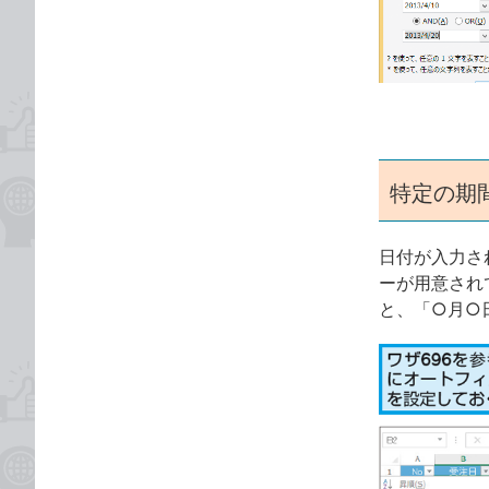
な
テ
ブ
ゴ
ッ
リ
ク
マ
ー
ク
特定の期
に
追
加
日付が入力さ
ーが用意され
と、「○月○