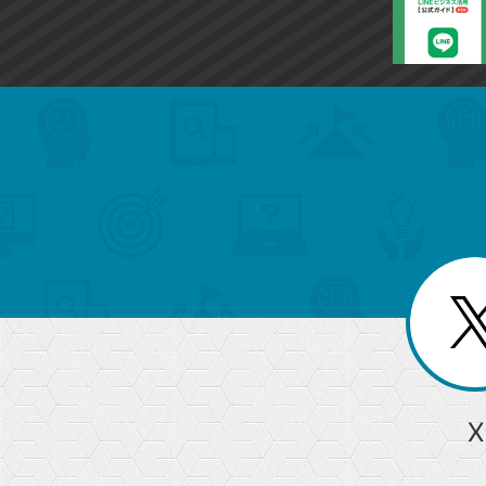
search
format_list_bulleted
検
カ
検
カ
索
テ
メ
ゴ
索
テ
ニ
リ
ュ
ー
ゴ
ー
一
を
覧
リ
閉
を
じ
閉
ー
る
じ
る
か
ら
急上昇ワード
X
探
Googleスプレッドシート
iPhone
VLOOKUP
す