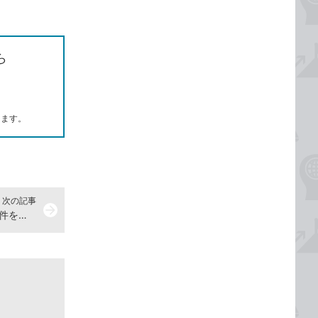
ら
します。
次の記事
arrow_forward
Excelのオートフィルターで抽出条件を保存する方法