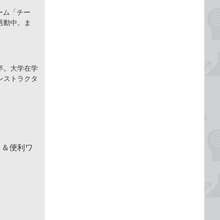
ーム「チー
活動中。ま
卒。大学在学
ンストラクタ
！＆便利ワ