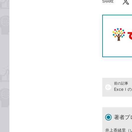
SHARE
記事をシ
T
前の記事
arrow_back
著者プ
井上香緒里（