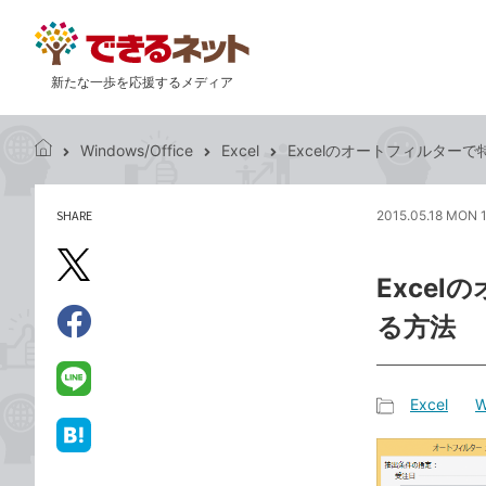
新たな一歩を応援するメディア
Windows/Office
Excel
Excelのオートフィルター
で
き
る
SHARE
2015.05.18 MON 
記
ネ
事
ッ
を
X（旧
ト
Exce
シ
Twitter）
ェ
る方法
で
ア
Facebook
す
シ
で
る
ェ
シ
LINE
Excel
W
ア
ェ
で
記
ア
送
は
事
る
て
カ