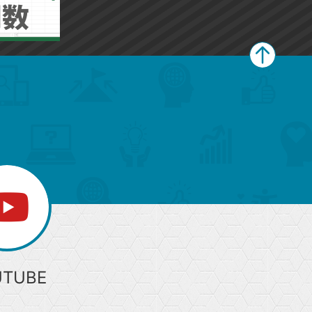
ペ
ー
ジ
上
部
へ
UTUBE