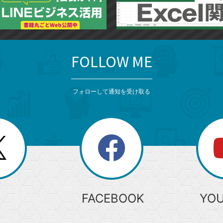
FOLLOW ME
フォローして通知を受け取る
search
検
索
FACEBOOK
YO