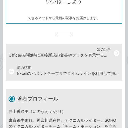
いいね！しよう
ピ
ア
ク
ー
マ
ー
ク
できるネットから最新の記事をお届けします。
に
追
加
次の記事
arrow_forward
Officeの起動時に直接新規の文書やブックを表示する方法
前の記事
arrow_back
Excelのピボットテーブルでタイムラインを利用して抽出期間を指定する方法
著者プロフィール
井上香緒里（いのうえ かおり）
東京都生まれ、神奈川県在住。テクニカルライター。SOHO
のテクニカルライターチーム「チーム・モーション」を立ち