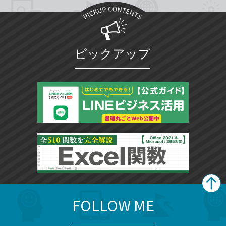
ピックアップ
FOLLOW ME
search
format_list_bulleted
検
カ
検
カ
索
テ