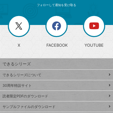
メ
ゴ
索
テ
ニ
リ
フォローして通知を受け取る
ゴ
ュ
ー
ー
一
リ
を
覧
閉
を
ー
じ
閉
か
る
じ
る
search
ら
急
X
FACEBOOK
YOUTUBE
探
上
検
昇
索
す
ワ
できるシリーズ
ー
ド
できるシリーズについて
Google
ト
スプレ
ッ
30周年特設サイト
ッドシ
プ
読者限定PDFのダウンロード
ート
ペ
iPhone
ー
サンプルファイルのダウンロード
VLOOKUP
ジ