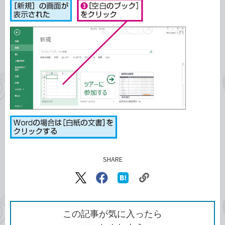
SHARE
記事をシェアする
リ
X（旧
Facebook
は
ン
Twitter）
で
て
ク
で
シ
な
を
シ
ェ
ブ
この記事が気に入ったら
コ
ェ
ア
ッ