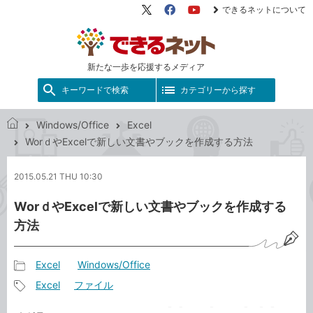
できるネットについて
X（旧
Facebook
YouTube
Twitter）
新たな一歩を応援するメディア
キーワードで検索
カテゴリーから探す
Windows/Office
Excel
で
WorｄやExcelで新しい文書やブックを作成する方法
き
る
2015.05.21 THU 10:30
ネ
ッ
WorｄやExcelで新しい文書やブックを作成する
ト
方法
Excel
Windows/Office
記
Excel
ファイル
事
記
カ