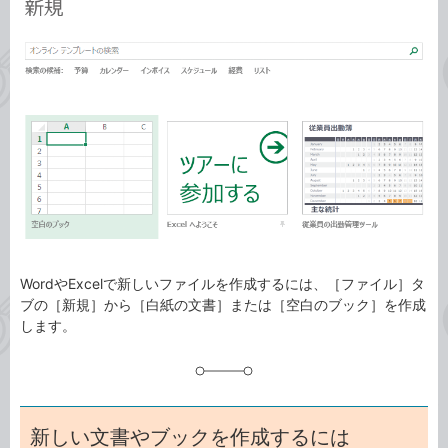
事
テ
タ
ゴ
グ
リ
WordやExcelで新しいファイルを作成するには、［ファイル］タ
ブの［新規］から［白紙の文書］または［空白のブック］を作成
します。
新しい文書やブックを作成するには