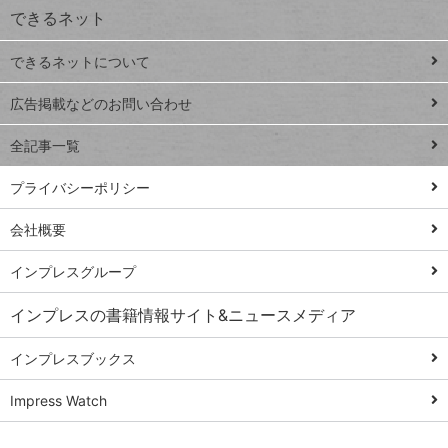
できるネット
連載
できるネットについて
Excel Q&A
close
閉じ
トイアンナ流仕
広告掲載などのお問い合わせ
る
事術
全記事一覧
PowerAutomate
ではじめる業務
プライバシーポリシー
の完全自動化
会社概要
AI議事録作成術
Windows 11
インプレスグループ
Q&A
インプレスの書籍情報サイト&ニュースメディア
Teams踏み込み
活用術
インプレスブックス
Excel講師の仕事
Impress Watch
術
エクセル時短