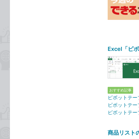
な
テ
ブ
ゴ
ッ
リ
ク
マ
ー
ク
Excel「
に
追
加
おすすめ記事
ピボットテー
ピボットテー
ピボットテー
商品リスト