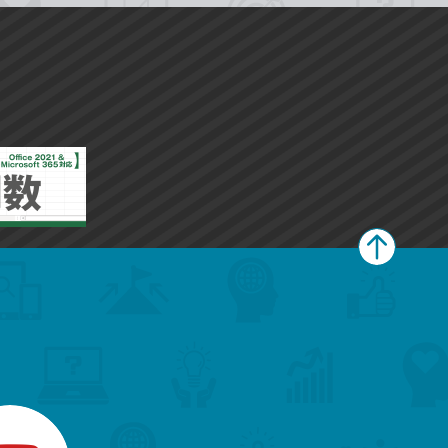
ペ
ー
ジ
上
部
へ