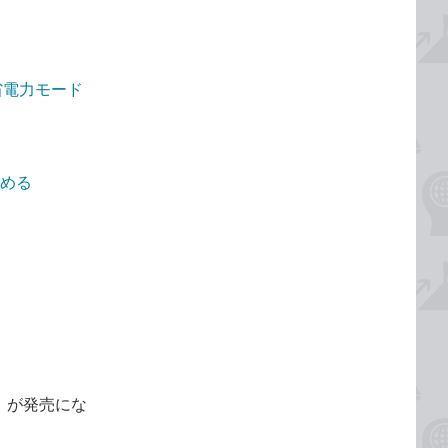
、省電力モード
求める
ド』が発売にな