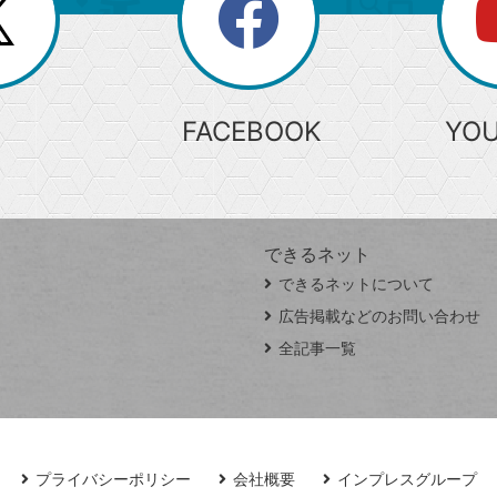
search
検
索
FACEBOOK
YO
できるネット
できるネットについて
広告掲載などのお問い合わせ
全記事一覧
プライバシーポリシー
会社概要
インプレスグループ