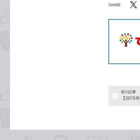
SHARE
記事をシ
T
前の記事
arrow_back