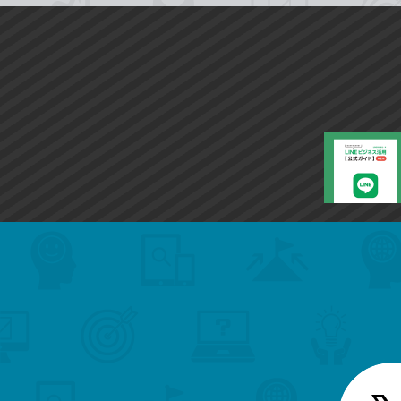
search
format_list_bulleted
検
カ
検
カ
索
テ
メ
ゴ
索
テ
ニ
リ
ュ
ー
ゴ
ー
一
を
覧
リ
閉
を