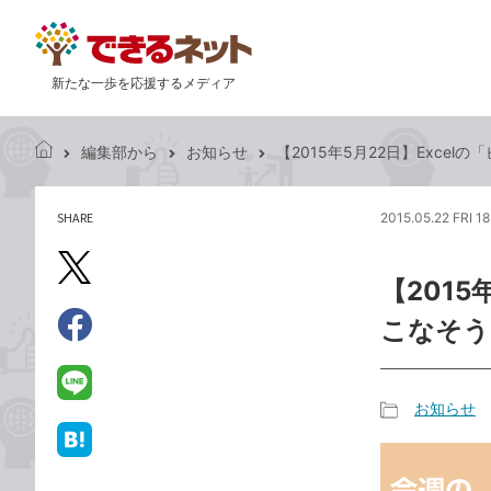
新たな一歩を応援するメディア
編集部から
お知らせ
【2015年5月22日】Exce
で
き
る
SHARE
2015.05.22 FRI 18
記
ネ
事
ッ
を
X（旧
ト
【201
シ
Twitter）
ェ
こなそう
で
ア
Facebook
す
シ
で
る
ェ
シ
LINE
お知らせ
ア
ェ
で
記
ア
送
は
事
る
て
カ