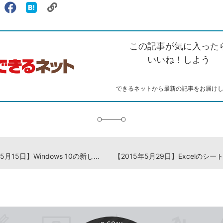
リ
X（旧
Facebook
は
ェアする
ン
witter）
で
て
ク
で
シ
な
を
シ
ェ
ブ
この記事が気に入った
コ
ェ
ア
ッ
ピ
ア
ク
いいね！しよう
ー
マ
ー
ク
できるネットから最新の記事をお届け
に
追
加
【2015年5月15日】Windows 10の新しいメールアプリでGmaiを使う