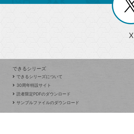
じ
閉
ー
る
じ
る
か
ら
急上昇ワード
X
探
Googleスプレッドシート
iPhone
VLOOKUP
す
できるシリーズ
close
できるシリーズについて
閉
ト
じ
ッ
30周年特設サイト
る
プ
読者限定PDFのダウンロード
ペ
サンプルファイルのダウンロード
ー
ジ