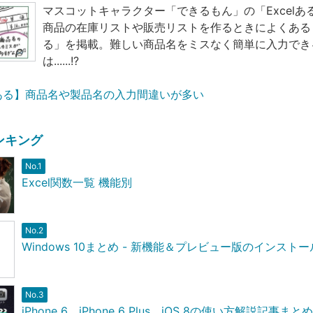
マスコットキャラクター「できるもん」の「Excelあ
商品の在庫リストや販売リストを作るときによくある
る」を掲載。難しい商品名をミスなく簡単に入力でき
は......!?
あるある】商品名や製品名の入力間違いが多い
ンキング
No.1
Excel関数一覧 機能別
No.2
Windows 10まとめ - 新機能＆プレビュー版のインスト
No.3
iPhone 6、iPhone 6 Plus、iOS 8の使い方解説記事まとめ