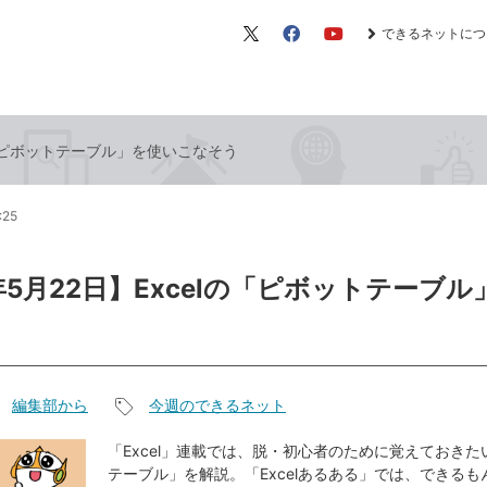
できるネットにつ
X（旧
Facebook
YouTube
Twitter）
lの「ピボットテーブル」を使いこなそう
:25
5年5月22日】Excelの「ピボットテーブ
編集部から
今週のできるネット
記
事
「Excel」連載では、脱・初心者のために覚えておき
テーブル」を解説。「Excelあるある」では、できる
タ