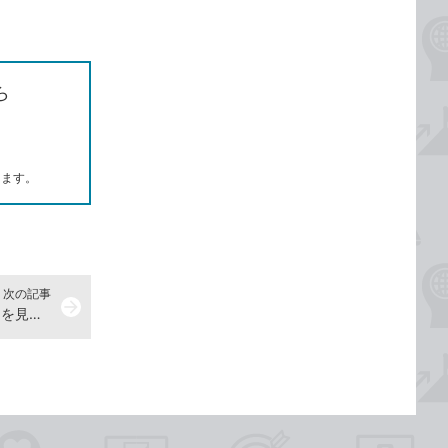
ら
します。
次の記事
arrow_forward
【2015年5月29日】Excelのシートを見やすくするワザ