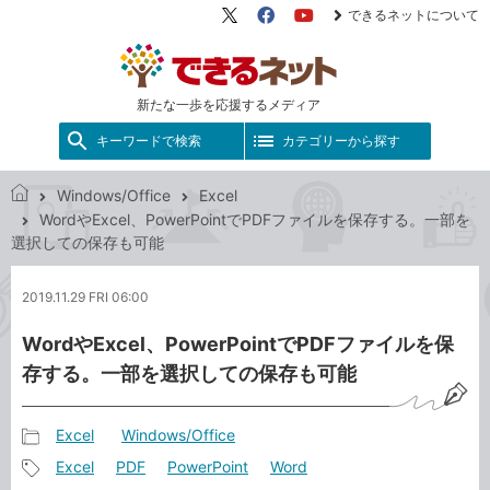
できるネットについて
X（旧
Facebook
YouTube
Twitter）
新たな一歩を応援するメディア
キーワードで検索
カテゴリーから探す
Windows/Office
Excel
で
WordやExcel、PowerPointでPDFファイルを保存する。一部を
き
選択しての保存も可能
る
ネ
2019.11.29 FRI 06:00
ッ
ト
WordやExcel、PowerPointでPDFファイルを保
存する。一部を選択しての保存も可能
Excel
Windows/Office
記
Excel
PDF
PowerPoint
Word
事
記