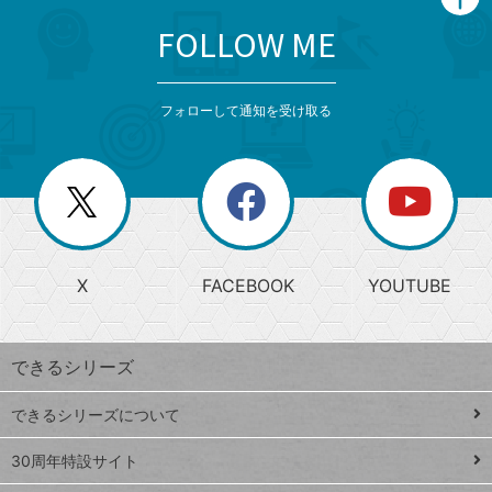
FOLLOW ME
search
format_list_bulleted
検
カ
検
カ
索
テ
メ
ゴ
索
テ
ニ
リ
フォローして通知を受け取る
ゴ
ュ
ー
ー
一
リ
を
覧
閉
を
ー
じ
閉
か
る
じ
る
search
ら
急
X
FACEBOOK
YOUTUBE
探
上
検
昇
索
す
ワ
できるシリーズ
ー
ド
できるシリーズについて
Google
ト
スプレ
ッ
30周年特設サイト
ッドシ
プ