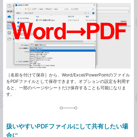
カ
事
テ
タ
ゴ
グ
リ
［名前を付けて保存］から、Word/Excel/PowerPointのファイル
をPDFファイルとして保存できます。オプションの設定を利用す
ると、一部のページやシートだけ保存することも可能になりま
す。
扱いやすいPDFファイルにして共有したい場
合に