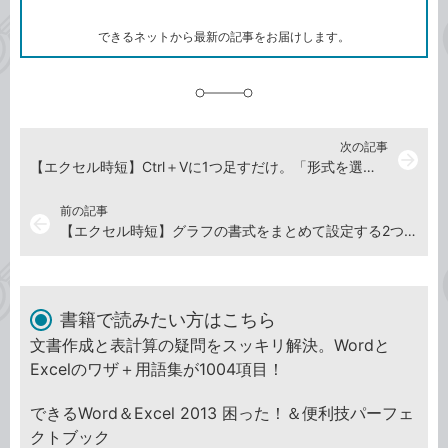
ー
ク
できるネットから最新の記事をお届けします。
に
追
加
次の記事
arrow_forward
【エクセル時短】Ctrl＋Vに1つ足すだけ。「形式を選択して貼り付け」を一瞬で済ませるショートカットキー
前の記事
arrow_back
【エクセル時短】グラフの書式をまとめて設定する2つのテクニック。同じデザインで使い回すときに便利！
書籍で読みたい方はこちら
文書作成と表計算の疑問をスッキリ解決。Wordと
Excelのワザ＋用語集が1004項目！
できるWord＆Excel 2013 困った！＆便利技パーフェ
クトブック