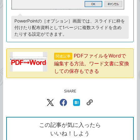
PowerPointの［オプション］画面では、スライドに枠を
付けたり配布資料として1ページに複数スライドを含め
たりする設定ができます。
PDFファイルをWordで
関連記事
編集する方法。ワード文書に変換
しての保存もできる
SHARE
記事をシェアする
リ
X（旧
Facebook
は
ン
Twitter）
で
て
ク
で
シ
な
を
シ
ェ
ブ
この記事が気に入ったら
コ
ェ
ア
ッ
いいね！しよう
ピ
ア
ク
ー
マ