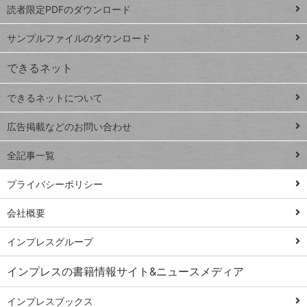
読者限定PDFのダウンロード
ート
ペ
iPhone
ー
サンプルファイルのダウンロード
VLOOKUP
ジ
できるネット
連載
できるネットについて
Excel Q&A
close
閉じ
トイアンナ流仕
広告掲載などのお問い合わせ
る
事術
全記事一覧
PowerAutomate
ではじめる業務
プライバシーポリシー
の完全自動化
会社概要
AI議事録作成術
Windows 11
インプレスグループ
Q&A
インプレスの書籍情報サイト&ニュースメディア
Teams踏み込み
活用術
インプレスブックス