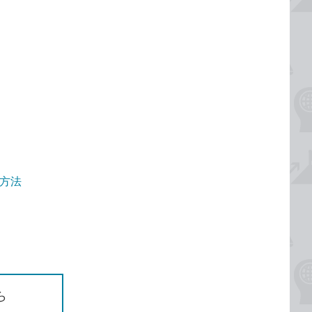
認方法
ら