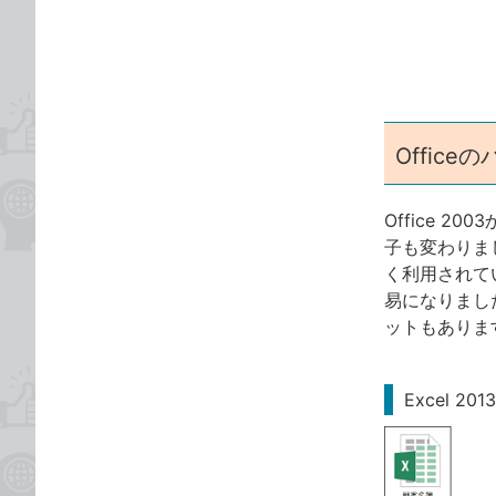
ゴ
な
リ
ブ
ッ
ク
マ
ー
Offic
ク
に
Office 
追
子も変わりまし
加
く利用されて
易になりまし
ットもありま
Excel 