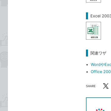
Excel 
関連ワザ
Wordや
Office 
SHARE
記事をシ
T