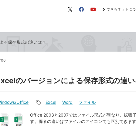
できるネットにつ
X（旧
Facebook
YouTube
Twitter）
ンによる保存形式の違いは？
0:00
やExcelのバージョンによる保存形式の違
indows/Office
Excel
Word
ファイル
記
事
Office 2003と2007ではファイル形式が異なり、拡
す。両者の違いはファイルのアイコンでも区別できま
タ
グ