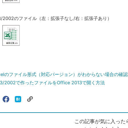
2003/2002のファイル（左：拡張子なし/右：拡張子あり）
Excelのファイル形式（対応バージョン）がわからない場合の確
2003/2002で作ったファイルをOffice 2013で開く方法
リ
X（旧
Facebook
は
ェアする
ン
witter）
で
て
ク
で
シ
な
を
シ
ェ
ブ
この記事が気に入った
コ
ェ
ア
ッ
ピ
ア
ク