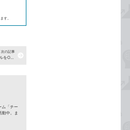
します。
次の記事
arrow_forward
Office 2003/2002で作ったファイルをOffice 2013で開く方法
ーム「チー
活動中。ま