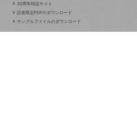
じ
ッ
30周年特設サイト
る
プ
読者限定PDFのダウンロード
ペ
サンプルファイルのダウンロード
ー
ジ
連載
Excel Q&A
トイアンナ流仕
事術
PowerAutomate
ではじめる業務
の完全自動化
AI議事録作成術
Windows 11
Q&A