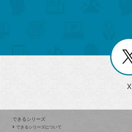
search
format_list_bulleted
検
カ
検
カ
索
テ
メ
ゴ
索
テ
ニ
リ
ュ
ー
ゴ
ー
一
を
覧
リ
閉
を
じ
閉
ー
る
じ
る
か
ら
急上昇ワード
X
探
Googleスプレッドシート
iPhone
VLOOKUP
す
できるシリーズ
close
できるシリーズについて
閉
ト