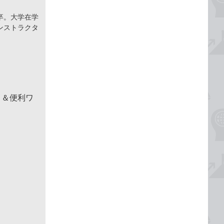
卒。大学在学
ンストラクタ
！＆便利ワ