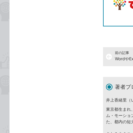
前の記事
arrow_back
著者プ
井上香緒里（
東京都生まれ
ム・モーショ
た、都内の短