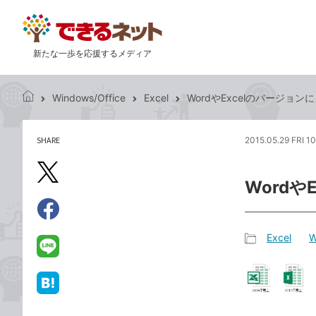
新たな一歩を応援するメディア
Windows/Office
Excel
WordやExcelのバージョ
で
き
る
SHARE
2015.05.29 FRI 1
記
ネ
事
ッ
を
X（旧
ト
Word
シ
Twitter）
ェ
で
ア
Facebook
す
シ
で
Excel
W
る
ェ
記
シ
LINE
ア
事
ェ
で
カ
ア
送
は
テ
る
て