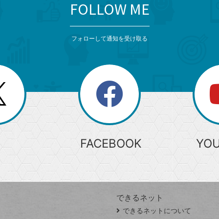
FOLLOW ME
フォローして通知を受け取る
search
検
索
FACEBOOK
YO
できるネット
できるネットについて