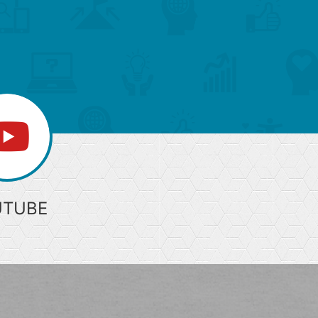
ジ
上
部
へ
UTUBE