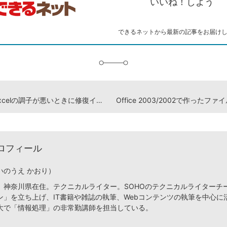
いいね！しよう
ー
マ
ー
ク
できるネットから最新の記事をお届け
に
追
加
WordやExcelの調子が悪いときに修復インストールを行う方法
ロフィール
いのうえ かおり）
、神奈川県在住。テクニカルライター。SOHOのテクニカルライターチ
ン」を立ち上げ、IT書籍や雑誌の執筆、Webコンテンツの執筆を中心に
大で「情報処理」の非常勤講師を担当している。