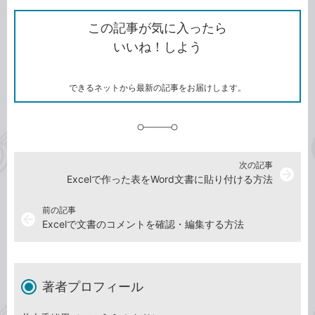
ク
で
シ
な
を
シ
ェ
ブ
この記事が気に入ったら
コ
ェ
ア
ッ
いいね！しよう
ピ
ア
ク
ー
マ
ー
ク
できるネットから最新の記事をお届けします。
に
追
加
次の記事
arrow_forward
Excelで作った表をWord文書に貼り付ける方法
前の記事
arrow_back
Excelで文書のコメントを確認・編集する方法
著者プロフィール