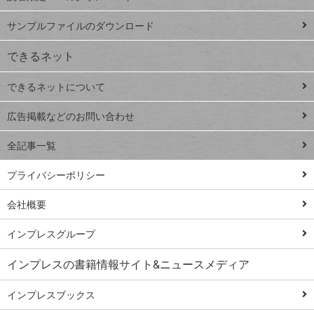
ペ
iPhone
ー
サンプルファイルのダウンロード
VLOOKUP
ジ
できるネット
連載
できるネットについて
Excel Q&A
close
閉じ
トイアンナ流仕
広告掲載などのお問い合わせ
る
事術
全記事一覧
PowerAutomate
ではじめる業務
プライバシーポリシー
の完全自動化
会社概要
AI議事録作成術
Windows 11
インプレスグループ
Q&A
インプレスの書籍情報サイト&ニュースメディア
Teams踏み込み
活用術
インプレスブックス
Excel講師の仕事