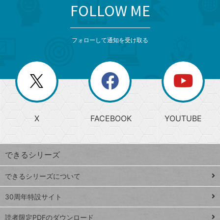
FOLLOW ME
search
format_list_bulleted
検
カ
検
カ
索
テ
メ
ゴ
索
テ
ニ
リ
フォローして通知を受け取る
ゴ
ュ
ー
ー
一
リ
を
覧
閉
を
ー
じ
閉
か
る
じ
る
search
ら
急
X
FACEBOOK
YOUTUBE
探
上
検
昇
索
す
ワ
できるシリーズ
ー
ド
できるシリーズについて
Google
ト
スプレ
ッ
30周年特設サイト
ッドシ
プ
読者限定PDFのダウンロード
ート