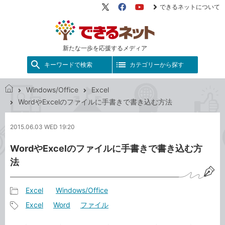
できるネットについて
X（旧
Facebook
YouTube
Twitter）
新たな一歩を応援するメディア
キーワードで検索
カテゴリーから探す
Windows/Office
Excel
で
WordやExcelのファイルに手書きで書き込む方法
き
る
2015.06.03 WED 19:20
ネ
ッ
WordやExcelのファイルに手書きで書き込む方
ト
法
Excel
Windows/Office
記
Excel
Word
ファイル
事
記
カ