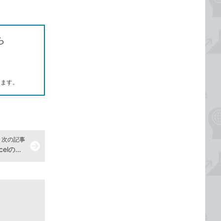
ら
します。
次の記事
arrow_forward
タブレットのOneDriveアプリでExcelのブックを開く