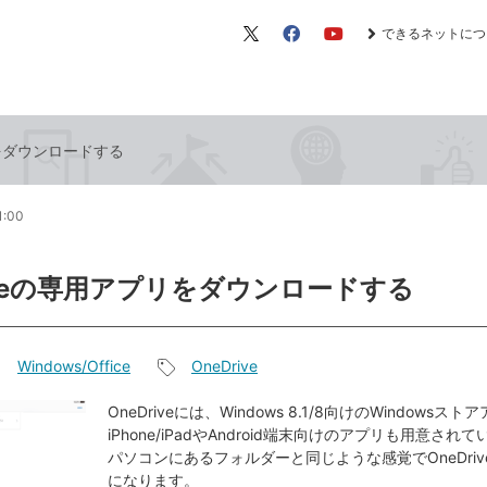
できるネットにつ
X（旧
Facebook
YouTube
Twitter）
リをダウンロードする
1:00
riveの専用アプリをダウンロードする
Windows/Office
OneDrive
記
事
OneDriveには、Windows 8.1/8向けのWindowsス
iPhone/iPadやAndroid端末向けのアプリも用意さ
タ
パソコンにあるフォルダーと同じような感覚でOneDri
グ
になります。