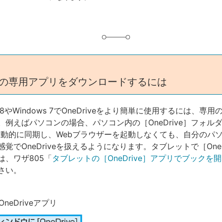
iveの専用アプリをダウンロードするには
8.1/8やWindows 7でOneDriveをより簡単に使用するには、専
。例えばパソコンの場合、パソコン内の［OneDrive］フォル
eと自動的に同期し、Webブラウザーを起動しなくても、自分のパ
覚でOneDriveを扱えるようになります。タブレットで［OneD
は、ワザ805「
タブレットの［OneDrive］アプリでブックを
さい。
neDriveアプリ