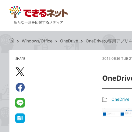
新たな一歩を応援するメディア
Windows/Office
OneDrive
OneDriveの専用アプ
で
き
る
SHARE
2015.06.16 TUE 2
記
ネ
事
ッ
を
X（旧
ト
OneD
シ
Twitter）
ェ
で
ア
Facebook
す
シ
で
OneDrive
る
ェ
記
シ
LINE
ア
事
ェ
で
カ
ア
送
は
テ
る
て