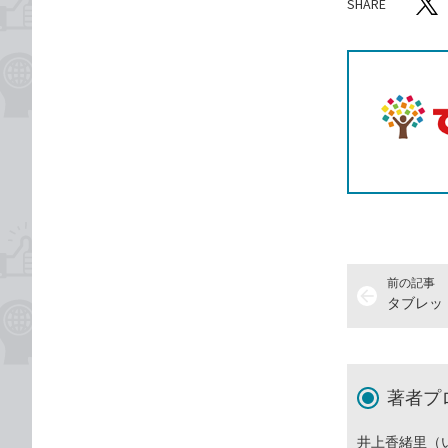
SHARE
記事をシ
T
前の記事
arrow_back
著者プ
井上香緒里（