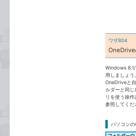
ゴ
な
リ
ブ
ッ
ク
マ
ー
ワザ804
ク
OneDr
に
追
Windows 
加
用しましょう
OneDriv
ルダーと同じ感
リを使う操作
参照してくだ
パソコンのO