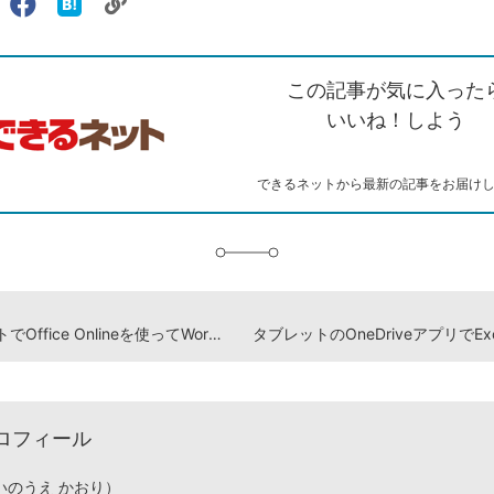
リ
X（旧
Facebook
は
ェアする
ン
witter）
で
て
ク
で
シ
な
を
シ
ェ
ブ
この記事が気に入った
コ
ェ
ア
ッ
ピ
ア
ク
いいね！しよう
ー
マ
ー
ク
できるネットから最新の記事をお届け
に
追
加
タブレットでOffice Onlineを使ってWordの文書やExcelのブックを編集する方法
ロフィール
いのうえ かおり）