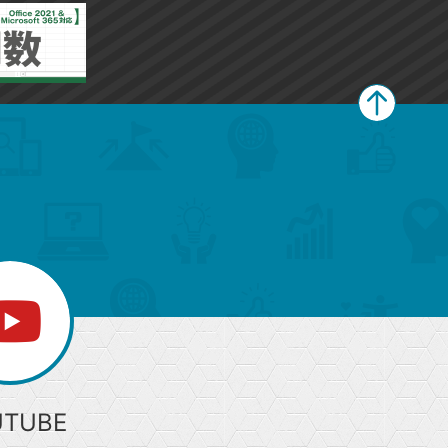
ペ
ー
ジ
上
部
へ
UTUBE