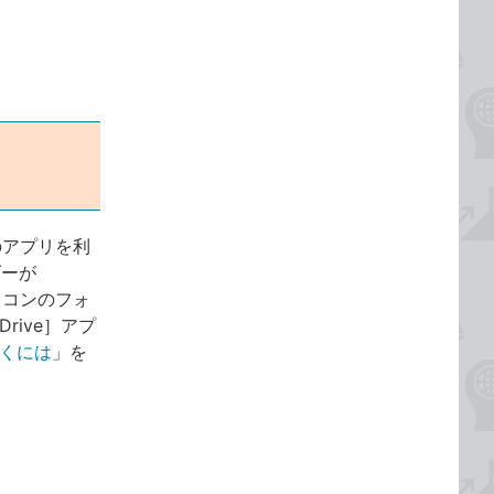
用のアプリを利
ダーが
ソコンのフォ
rive］アプ
開くには
」を