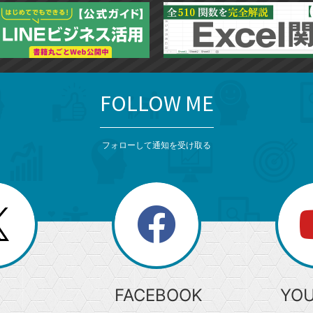
FOLLOW ME
フォローして通知を受け取る
search
検
索
FACEBOOK
YO