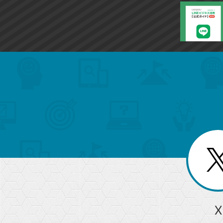
search
format_list_bulleted
検
カ
検
カ
索
テ
メ
ゴ
索
テ
ニ
リ
ュ
ー
ゴ
ー
一
を
覧
リ
閉
を
じ
閉
ー
る
じ
る
か
ら
急上昇ワード
X
探
Googleスプレッドシート
iPhone
VLOOKUP