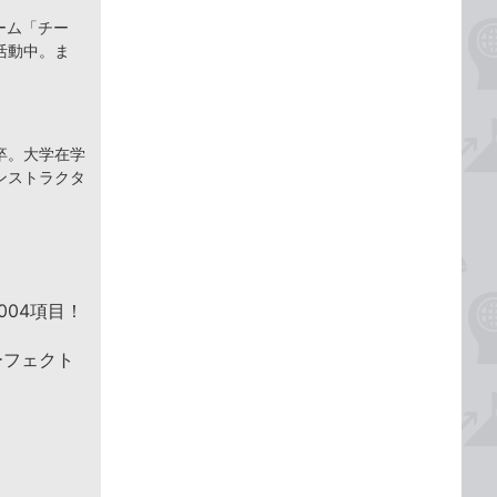
ーム「チー
活動中。ま
卒。大学在学
ンストラクタ
004項目！
パーフェクト