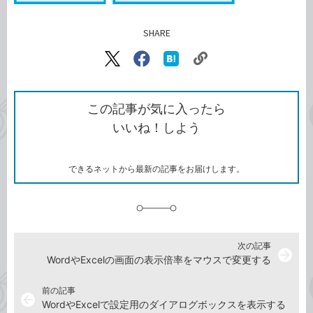
SHARE
記事をシェアする
リ
X（旧
Facebook
は
ン
Twitter）
で
て
ク
で
シ
な
を
シ
ェ
ブ
この記事が気に入ったら
コ
ェ
ア
ッ
いいね！しよう
ピ
ア
ク
ー
マ
ー
ク
できるネットから最新の記事をお届けします。
に
追
加
次の記事
arrow_forward
WordやExcelの画面の表示倍率をマウスで変更する
前の記事
arrow_back
WordやExcelで設定用のダイアログボックスを表示する