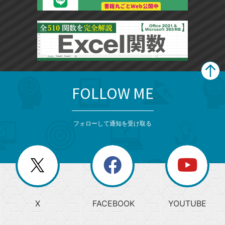
FOLLOW ME
search
format_list_bulleted
検
カ
検
カ
索
テ
メ
ゴ
索
テ
ニ
リ
フォローして通知を受け取る
ゴ
ュ
ー
ー
一
リ
を
覧
閉
を
ー
じ
閉
か
る
じ
る
search
ら
急
X
FACEBOOK
YOUTUBE
探
上
検
昇
索
す