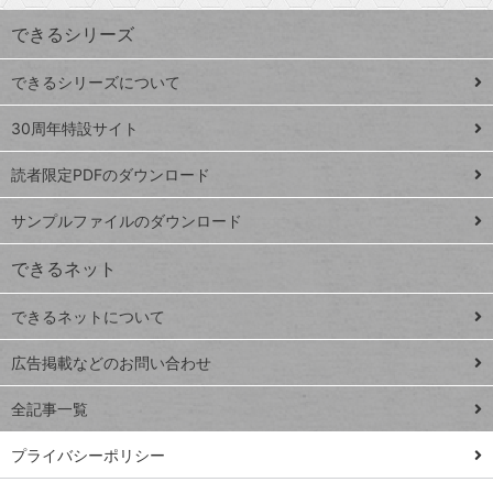
ワ
できるシリーズ
ー
ド
できるシリーズについて
Google
ト
スプレ
ッ
30周年特設サイト
ッドシ
プ
読者限定PDFのダウンロード
ート
ペ
iPhone
ー
サンプルファイルのダウンロード
VLOOKUP
ジ
できるネット
連載
できるネットについて
Excel Q&A
close
閉じ
トイアンナ流仕
広告掲載などのお問い合わせ
る
事術
全記事一覧
PowerAutomate
ではじめる業務
プライバシーポリシー
の完全自動化