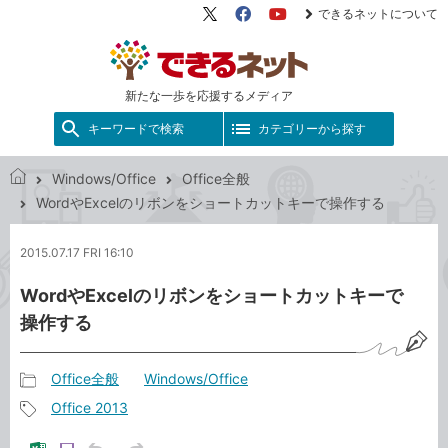
できるネットについて
X（旧
Facebook
YouTube
Twitter）
新たな一歩を応援するメディア
キーワードで検索
カテゴリーから探す
Windows/Office
Office全般
で
WordやExcelのリボンをショートカットキーで操作する
き
る
2015.07.17 FRI 16:10
ネ
ッ
WordやExcelのリボンをショートカットキーで
ト
操作する
Office全般
Windows/Office
記
Office 2013
事
記
カ