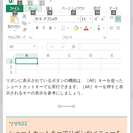
事
テ
タ
ゴ
グ
リ
リボンに表示されているボタンの機能は、［Alt］キーを使った
ショートカットキーでも実行できます。［Alt］キーを押すと表
示されるキーの表示を参考にしましょう。
ワザ022