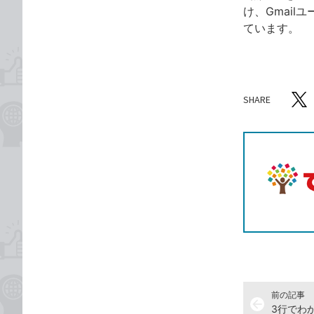
け、Gmail
ています。
SHARE
記事をシ
T
前の記事
arrow_back