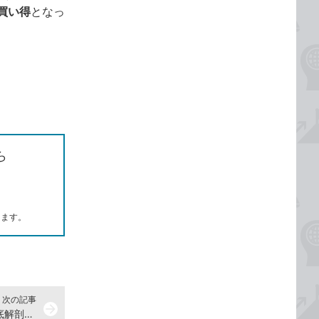
買い得
となっ
ら
します。
次の記事
arrow_forward
「衝撃的」なデバイス・iPadを徹底解剖！ iPadレポート公開中