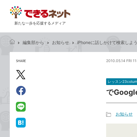
新たな一歩を応援するメディア
編集部から
お知らせ
iPhoneに話しかけて検索しよう
で
き
る
SHARE
2010.05.14 FRI 11
記
ネ
事
ッ
を
X（旧
ト
シ
レッスン23colum
Twitter）
ェ
でGoog
で
ア
Facebook
す
シ
で
る
ェ
シ
LINE
お知らせ
ア
ェ
で
記
ア
送
は
事
る
て
カ