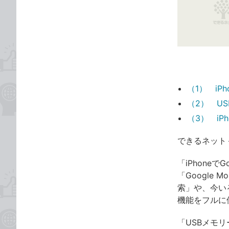
な
テ
ブ
ゴ
ッ
リ
ク
マ
ー
ク
（1） iP
に
（2） U
追
加
（3） i
できるネット
「iPhone
「Google
索」や、今い
機能をフルに
「USBメモ