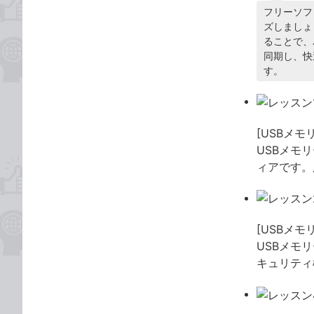
フリーソフ
ズしましょ
ることで、
同期し、快
す。
[USBメ
USBメモ
ィアです。
[USBメモ
USBメモ
キュリティ