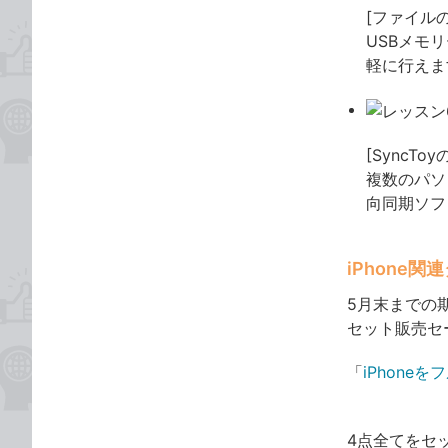
[ファイル
USBメモ
軽に行えま
[SyncT
複数のパソ
向同期ソフ
iPhone
5月末までの
セット販売セ
「
iPhone
4点全てをセ