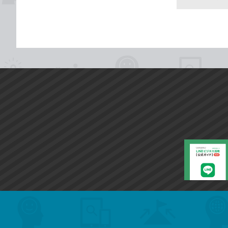
search
format_list_bulleted
検
カ