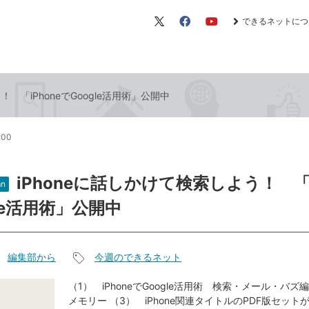
できるネットにつ
X（旧
Facebook
YouTube
Twitter）
！ 「iPhoneでGoogle活用術」公開中
:00
iPhoneに話しかけて検索しよう！ 「i
n
le活用術」公開中
編集部から
今週のできるネット
記
事
（1） iPhoneでGoogle活用術 検索・メール・バズ編
メモリー （3） iPhone関連タイトルのPDF版セット
タ