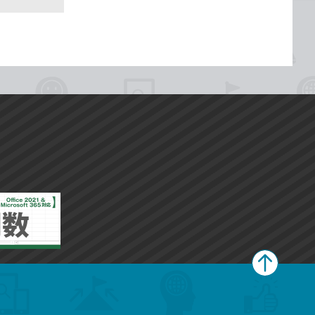
ペ
ー
ジ
上
部