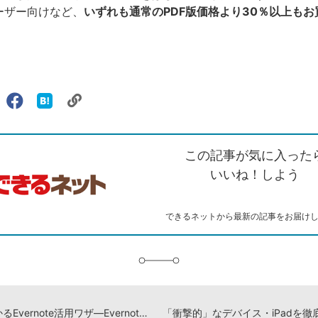
ユーザー向けなど、
いずれも通常のPDF版価格より30％以上もお
リ
X（旧
Facebook
は
ェアする
ン
witter）
で
て
ク
で
シ
な
を
シ
ェ
ブ
この記事が気に入った
コ
ェ
ア
ッ
ピ
ア
ク
いいね！しよう
ー
マ
ー
ク
できるネットから最新の記事をお届け
に
追
加
3行でわかるEvernote活用ワザ―Evernote「140文字レシピ」企画実施中