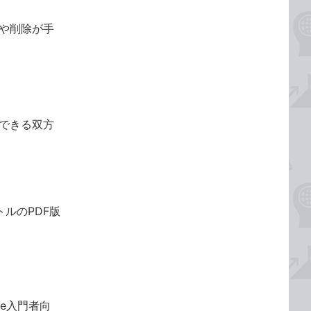
存や削除が手
できる双方
トルのPDF版
te入門者向