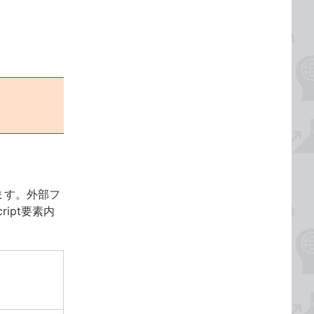
ます。外部フ
ript要素内