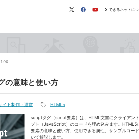
できるネットにつ
X（旧
Facebook
YouTube
Twitter）
21:00
tタグの意味と使い方
サイト制作・運営
HTML5
記
事
scriptタグ（script要素）は、HTML文書にクライア
プト（JavaScript）のコードを埋め込みます。HTML5に
タ
要素の意味と使い方、使用できる属性、サンプルコー
グ
いて解説します。