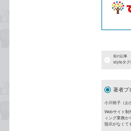
前の記事
arrow_back
style
著者プ
小川裕子（お
Webサイト制
ィング業務か
指示がなくて