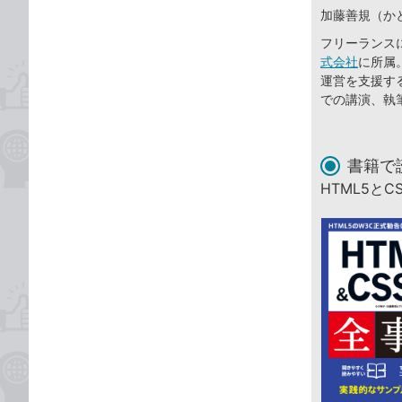
加藤善規（か
フリーランスに
式会社
に所属
運営を支援す
での講演、執
書籍で
HTML5と