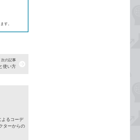
します。
次の記事
arrow_forward
味と使い方
によるコーデ
クターからの