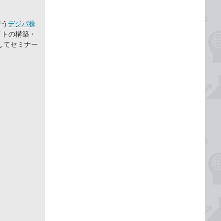
行う
デジパ株
イトの構築・
してセミナー