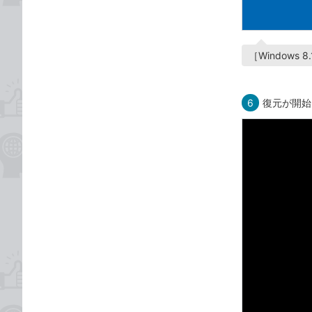
［Window
6
復元が開始