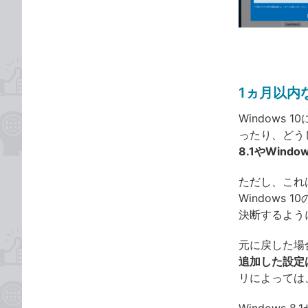
ゴ
な
リ
ブ
ッ
ク
マ
ー
1ヵ月以内
ク
Window
に
ったり、どう
追
8.1やWindo
加
ただし、これ
Window
決断するよう
元に戻した場
追加した設定
リによっては