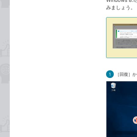
Windows
みましょう。
1
［回復］か