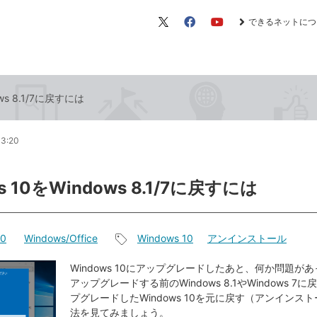
できるネットにつ
X（旧
Facebook
YouTube
Twitter）
ows 8.1/7に戻すには
13:20
s 10をWindows 8.1/7に戻すには
10
Windows/Office
Windows 10
アンインストール
記
事
Windows 10にアップグレードしたあと、何か問題が
アップグレードする前のWindows 8.1やWindows 7
タ
プグレードしたWindows 10を元に戻す（アンインス
グ
法を見てみましょう。