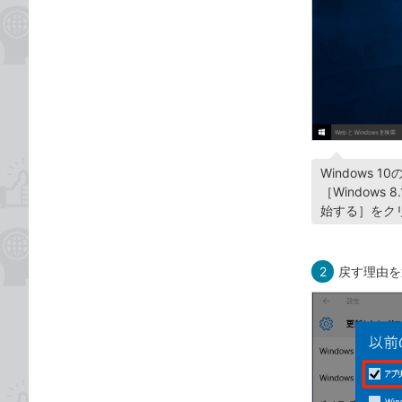
Windows
［Window
始する］をク
2
戻す理由を