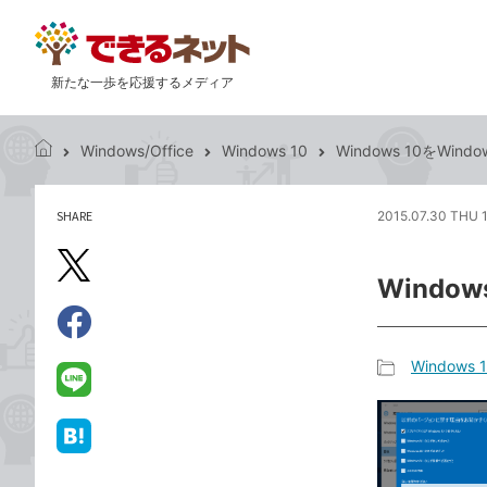
新たな一歩を応援するメディア
Windows/Office
Windows 10
Windows 10をWind
で
き
る
SHARE
2015.07.30 THU 
記
ネ
事
ッ
を
X（旧
ト
Window
シ
Twitter）
ェ
で
ア
Facebook
す
シ
で
Windows 
る
ェ
記
シ
LINE
ア
事
ェ
で
カ
ア
送
は
テ
る
て