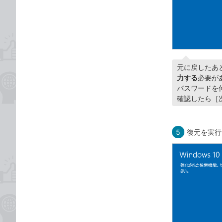
元に戻したあ
力する
必要が
パスワードを
確認したら［
5
復元を実行