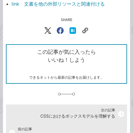
link 文書を他の外部リソースと関連付ける
SHARE
記事をシェアする
リ
X（旧
Facebook
は
ン
Twitter）
で
て
ク
で
シ
な
を
シ
ェ
ブ
この記事が気に入ったら
コ
ェ
ア
ッ
いいね！しよう
ピ
ア
ク
ー
マ
ー
ク
できるネットから最新の記事をお届けします。
に
追
加
次の記事
arrow_forward
CSSにおけるボックスモデルを理解する
前の記事
arrow_back