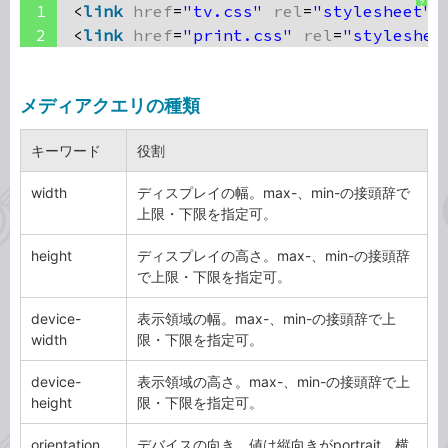
?
1
<
link
href
=
"tv.css"
rel
=
"stylesheet"
2
<
link
href
=
"print.css"
rel
=
"styleshee
メディアクエリの種類
キーワード
役割
width
ディスプレイの幅。max-、min-の接頭辞で
上限・下限を指定可。
height
ディスプレイの高さ。max-、min-の接頭辞
で上限・下限を指定可。
device-
表示領域の幅。max-、min-の接頭辞で上
width
限・下限を指定可。
device-
表示領域の高さ。max-、min-の接頭辞で上
height
限・下限を指定可。
orientation
デバイスの向き。値は縦向きがportrait、横