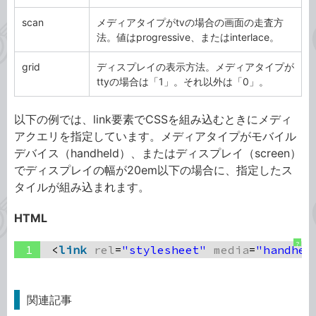
scan
メディアタイプがtvの場合の画面の走査方
法。値はprogressive、またはinterlace。
grid
ディスプレイの表示方法。メディアタイプが
ttyの場合は「1」。それ以外は「0」。
以下の例では、link要素でCSSを組み込むときにメディ
アクエリを指定しています。メディアタイプがモバイル
デバイス（handheld）、またはディスプレイ（screen）
でディスプレイの幅が20em以下の場合に、指定したス
タイルが組み込まれます。
HTML
?
1
<
link
rel
=
"stylesheet"
media
=
"handhel
関連記事