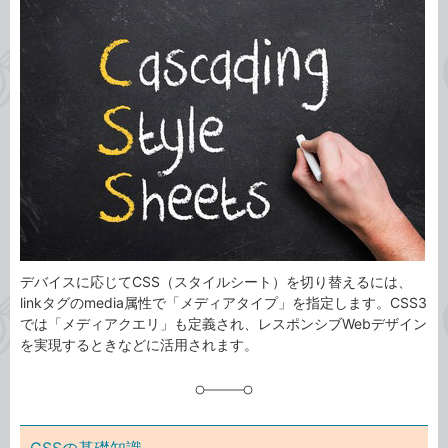
事
テ
タ
ゴ
グ
リ
デバイスに応じてCSS（スタイルシート）を切り替えるには、
linkタグのmedia属性で「メディアタイプ」を指定します。CSS3
では「メディアクエリ」も定義され、レスポンシブWebデザイン
を実現するときなどに活用されます。