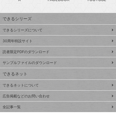
探
上
検
昇
索
す
ワ
できるシリーズ
ー
ド
できるシリーズについて
Google
ト
スプレ
ッ
30周年特設サイト
ッドシ
プ
読者限定PDFのダウンロード
ート
ペ
iPhone
ー
サンプルファイルのダウンロード
VLOOKUP
ジ
できるネット
連載
できるネットについて
Excel Q&A
close
閉じ
トイアンナ流仕
広告掲載などのお問い合わせ
る
事術
全記事一覧
PowerAutomate