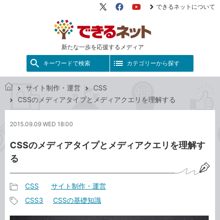
できるネットについて
X（旧
Facebook
YouTube
Twitter）
新たな一歩を応援するメディア
キーワードで検索
カテゴリーから探す
サイト制作・運営
CSS
で
CSSのメディアタイプとメディアクエリを理解する
き
る
2015.09.09 WED 18:00
ネ
ッ
CSSのメディアタイプとメディアクエリを理解す
ト
る
CSS
サイト制作・運営
記
CSS3
CSSの基礎知識
事
記
カ