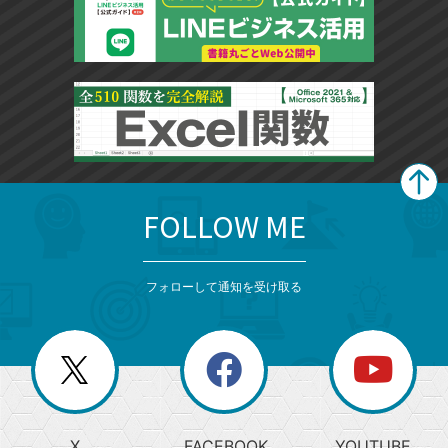
FOLLOW ME
search
format_list_bulleted
検
カ
検
カ
索
テ
メ
ゴ
索
テ
ニ
リ
フォローして通知を受け取る
ゴ
ュ
ー
ー
一
リ
を
覧
閉
を
ー
じ
閉
か
る
じ
る
search
ら
急
X
FACEBOOK
YOUTUBE