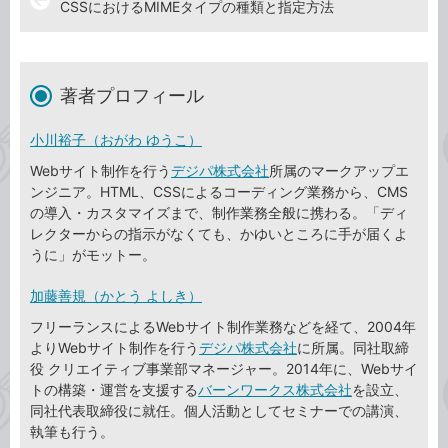
CSSにおけるMIMEタイプの種類と指定方法
著者プロフィール
小川裕子（おがわ ゆうこ）
Webサイト制作を行う
デジパ株式会社
所属のマークアップエ
ンジニア。HTML、CSSによるコーディング業務から、CMS
の導入・カスタマイズまで、制作業務全般に携わる。「ディ
レクターからの指示がなくても、かゆいところに手が届くよ
うに」がモットー。
加藤善規（かとう よしき）
フリーランスによるWebサイト制作業務などを経て、2004年
よりWebサイト制作を行う
デジパ株式会社
に所属。同社取締
役 クリエイティブ事業部マネージャー。2014年に、Webサイ
トの構築・運営を支援する
バーンワークス株式会社
を設立、
同社代表取締役に就任。個人活動としてセミナーでの講演、
執筆も行う。