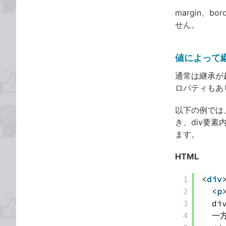
margin、
せん。
値によって
通常は継承が
ロパティもあ
以下の例では
き、div要
ます。
HTML
1
<
div
2
<
p
3
d
4
一