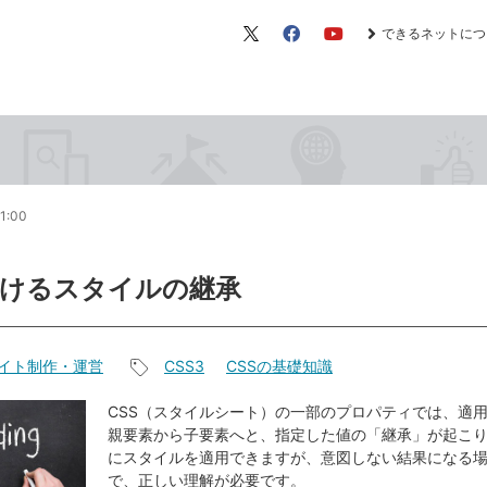
できるネットにつ
X（旧
Facebook
YouTube
Twitter）
1:00
おけるスタイルの継承
イト制作・運営
CSS3
CSSの基礎知識
記
事
CSS（スタイルシート）の一部のプロパティでは、適用
親要素から子要素へと、指定した値の「継承」が起こ
タ
にスタイルを適用できますが、意図しない結果になる
グ
で、正しい理解が必要です。