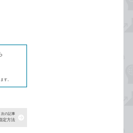
ら
します。
次の記事
arrow_forward
指定方法