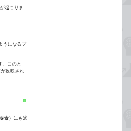
継承が起こりま
るようになるプ
ます。このと
定が反映され
?
p要素）にも適用される。