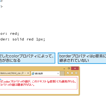
p
>
v
>
lor: red;
rder: solid red 1px;