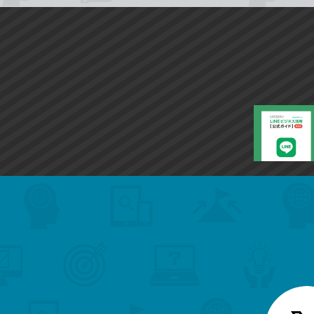
search
format_list_bulleted
検
カ
検
カ
索
テ
メ
ゴ
索
テ
ニ
リ
ュ
ー
ゴ
ー
一
を
覧
リ
閉
を