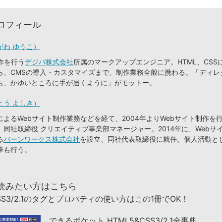
ロフィール
がわ ゆうこ）
作を行う
デジパ株式会社
所属のマークアップエンジニア。HTML、CSS
ら、CMSの導入・カスタマイズまで、制作業務全般に携わる。「ディレ
も、かゆいところに手が届くように」がモットー。
とう よしき）
よるWebサイト制作業務などを経て、2004年よりWebサイト制作を
。同社取締役 クリエイティブ事業部マネージャー。2014年に、Webサ
る
バーンワークス株式会社
を設立、同社代表取締役に就任。個人活動と
筆も行う。
読みたい方はこちら
CSS3/2.1のタグとプロパティの使い方はこの1冊でOK！
できるポケット HTML5&CSS3/2.1全事典