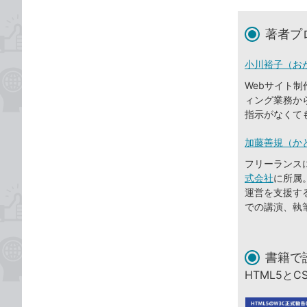
著者プ
小川裕子（お
Webサイト制
ィング業務か
指示がなくて
加藤善規（か
フリーランスに
式会社
に所属
運営を支援す
での講演、執
書籍で
HTML5と