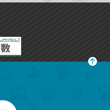
ペ
ー
ジ
上
部
へ