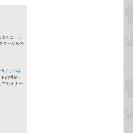
によるコーデ
クターからの
行う
デジパ株
イトの構築・
してセミナー