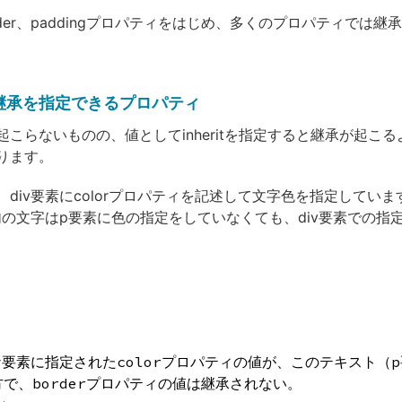
border、paddingプロパティをはじめ、多くのプロパティでは
継承を指定できるプロパティ
起こらないものの、値としてinheritを指定すると継承が起こ
ります。
、div要素にcolorプロパティを記述して文字色を指定してい
素内の文字はp要素に色の指定をしていなくても、div要素での指
>
>
iv要素に指定されたcolorプロパティの値が、このテキスト（
方で、borderプロパティの値は継承されない。