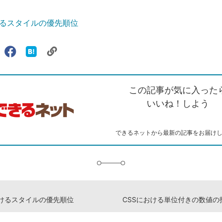
けるスタイルの優先順位
リ
X（旧
Facebook
は
ェアする
ン
witter）
で
て
ク
で
シ
な
を
シ
ェ
ブ
この記事が気に入った
コ
ェ
ア
ッ
ピ
ア
ク
いいね！しよう
ー
マ
ー
ク
できるネットから最新の記事をお届け
に
追
加
おけるスタイルの優先順位
CSSにおける単位付きの数値の