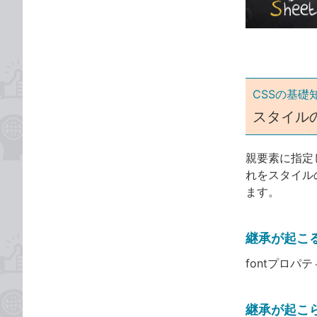
ゴ
な
リ
ブ
ッ
ク
マ
ー
CSSの基礎
ク
スタイル
に
追
親要素に指定
加
れをスタイル
ます。
継承が起こ
fontプロパ
継承が起こ