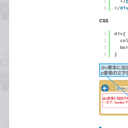
5
</
6
</
di
CSS
1
div{
2
co
3
bo
4
}