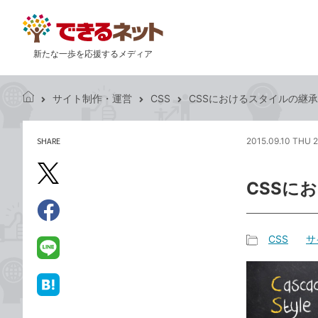
新たな一歩を応援するメディア
サイト制作・運営
CSS
CSSにおけるスタイルの継承
で
き
る
SHARE
2015.09.10 THU 2
記
ネ
事
ッ
を
X（旧
ト
CSSに
シ
Twitter）
ェ
で
ア
Facebook
す
シ
で
CSS
サ
る
ェ
記
シ
LINE
ア
事
ェ
で
カ
ア
送
は
テ
る
て