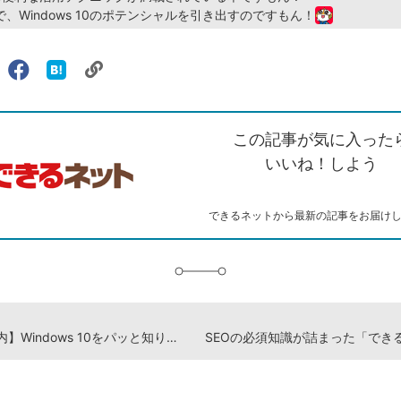
、Windows 10のポテンシャルを引き出すのですもん！
リ
X（旧
Facebook
は
ェアする
ン
witter）
で
て
ク
で
シ
な
を
シ
ェ
ブ
この記事が気に入った
コ
ェ
ア
ッ
ピ
ア
ク
いいね！しよう
ー
マ
ー
ク
できるネットから最新の記事をお届け
に
追
加
【新刊案内】Windows 10をパッと知りたい人にちょうどイイ！