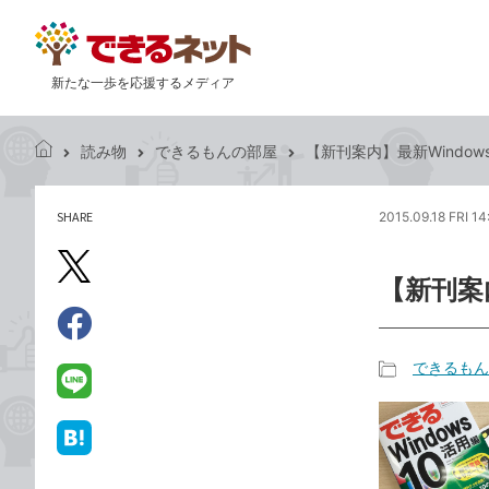
新たな一歩を応援するメディア
読み物
できるもんの部屋
【新刊案内】最新Window
で
き
る
SHARE
2015.09.18 FRI 14
記
ネ
事
ッ
を
X（旧
ト
【新刊案
シ
Twitter）
ェ
で
ア
Facebook
す
シ
で
できるもん
る
ェ
記
シ
LINE
ア
事
ェ
で
カ
ア
送
は
テ
る
て