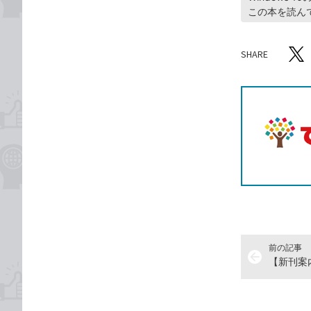
この本を読んで
SHARE
記事をシ
T
前の記事
arrow_back