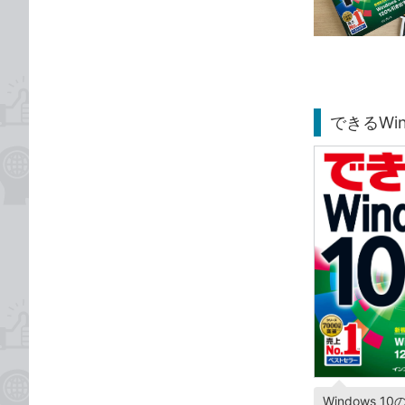
ゴ
な
リ
ブ
ッ
ク
マ
ー
できるWin
ク
に
追
加
Windows