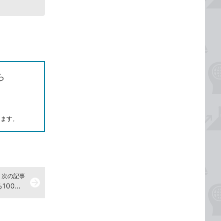
ら
します。
次の記事
arrow_forward
SEOの必須知識が詰まった「できる100の新法則 Google Search Console」発売