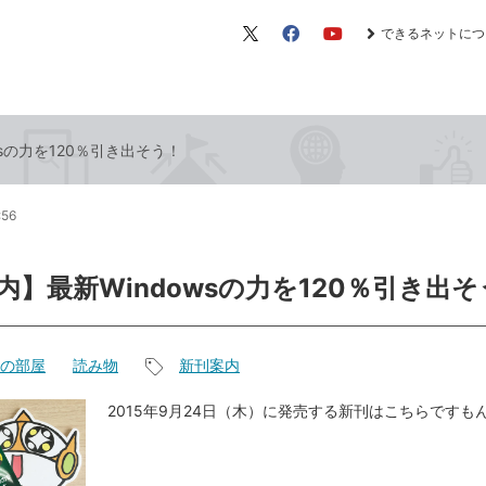
できるネットにつ
X（旧
Facebook
YouTube
Twitter）
sの力を120％引き出そう！
:56
内】最新Windowsの力を120％引き出そ
の部屋
読み物
新刊案内
記
事
2015年9月24日（木）に発売する新刊はこちらですも
タ
グ