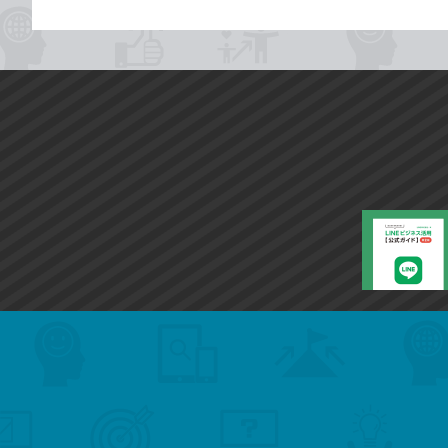
search
format_list_bulleted
検
カ
検
カ
索
テ
メ
ゴ
索
テ
ニ
リ
ュ
ー