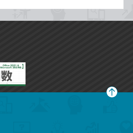
ペ
ー
ジ
上
部
へ