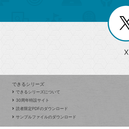
ゴ
ー
一
を
覧
リ
閉
を
じ
閉
ー
る
じ
る
か
ら
急上昇ワード
X
探
Googleスプレッドシート
iPhone
VLOOKUP
す
できるシリーズ
close
できるシリーズについて
閉
ト
じ
ッ
30周年特設サイト
る
プ
読者限定PDFのダウンロード
ペ
サンプルファイルのダウンロード
ー
ジ