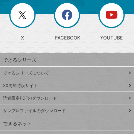
ー
一
リ
を
覧
閉
を
ー
じ
閉
か
る
じ
る
search
ら
急
X
FACEBOOK
YOUTUBE
探
上
検
昇
索
す
ワ
できるシリーズ
ー
ド
できるシリーズについて
Google
ト
スプレ
ッ
30周年特設サイト
ッドシ
プ
読者限定PDFのダウンロード
ート
ペ
iPhone
ー
サンプルファイルのダウンロード
VLOOKUP
ジ
できるネット
連載