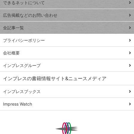
できるネットについて
Excel Q&A
close
閉じ
トイアンナ流仕
広告掲載などのお問い合わせ
る
事術
全記事一覧
PowerAutomate
ではじめる業務
プライバシーポリシー
の完全自動化
会社概要
AI議事録作成術
Windows 11
インプレスグループ
Q&A
インプレスの書籍情報サイト&ニュースメディア
Teams踏み込み
活用術
インプレスブックス
Excel講師の仕事
Impress Watch
術
エクセル時短
パワポ時短