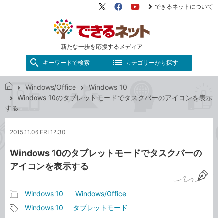
できるネットについて
X（旧
Facebook
YouTube
Twitter）
新たな一歩を応援するメディア
キーワードで検索
カテゴリーから探す
Windows/Office
Windows 10
で
Windows 10のタブレットモードでタスクバーのアイコンを表示
き
する
る
ネ
2015.11.06 FRI 12:30
ッ
ト
Windows 10のタブレットモードでタスクバーの
アイコンを表示する
Windows 10
Windows/Office
記
Windows 10
タブレットモード
事
記