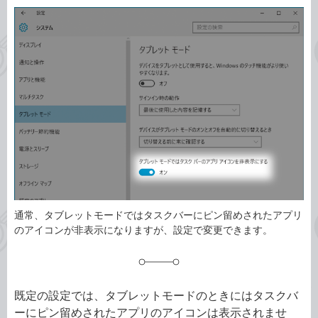
カ
事
テ
タ
ゴ
グ
リ
通常、タブレットモードではタスクバーにピン留めされたアプリ
のアイコンが非表示になりますが、設定で変更できます。
既定の設定では、タブレットモードのときにはタスクバ
ーにピン留めされたアプリのアイコンは表示されませ