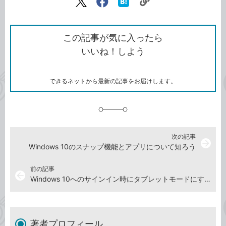
リ
X（旧
Facebook
は
ン
Twitter）
で
て
ク
で
シ
な
を
シ
ェ
ブ
この記事が気に入ったら
コ
ェ
ア
ッ
いいね！しよう
ピ
ア
ク
ー
マ
ー
ク
できるネットから最新の記事をお届けします。
に
追
加
次の記事
arrow_forward
Windows 10のスナップ機能とアプリについて知ろう
前の記事
arrow_back
Windows 10へのサインイン時にタブレットモードにする
著者プロフィール