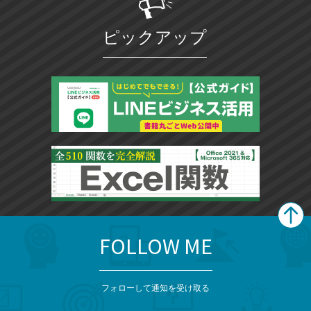
ピックアップ
FOLLOW ME
search
format_list_bulleted
検
カ
検
カ
索
テ
メ
ゴ
索
テ
ニ
リ
フォローして通知を受け取る
ゴ
ュ
ー