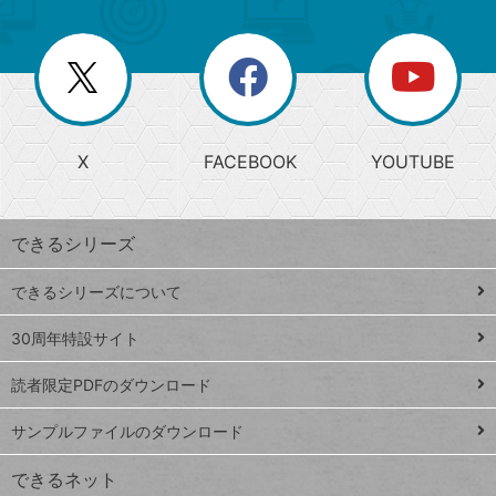
ゴ
ュ
ー
ー
一
リ
を
覧
閉
を
ー
じ
閉
か
る
じ
る
search
ら
急
X
FACEBOOK
YOUTUBE
探
上
検
昇
索
す
ワ
できるシリーズ
ー
ド
できるシリーズについて
Google
ト
スプレ
ッ
30周年特設サイト
ッドシ
プ
読者限定PDFのダウンロード
ート
ペ
iPhone
ー
サンプルファイルのダウンロード
VLOOKUP
ジ
できるネット