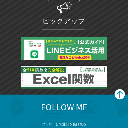
ピックアップ
FOLLOW ME
search
format_list_bulleted
検
カ
検
カ
索
テ
メ
ゴ
索
テ
ニ
リ
フォローして通知を受け取る