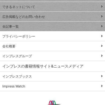
連載
できるネットについて
Excel Q&A
close
閉じ
トイアンナ流仕
広告掲載などのお問い合わせ
る
事術
全記事一覧
PowerAutomate
ではじめる業務
プライバシーポリシー
の完全自動化
会社概要
AI議事録作成術
Windows 11
インプレスグループ
Q&A
インプレスの書籍情報サイト&ニュースメディア
Teams踏み込み
活用術
インプレスブックス
Excel講師の仕事
Impress Watch
術
エクセル時短
パワポ時短