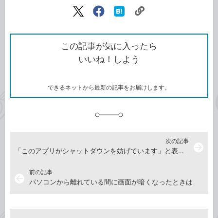
記事をシェアする
リ
X（旧
Facebook
は
ン
Twitter）
で
て
ク
で
シ
な
を
シ
ェ
ブ
この記事が気に入ったら
コ
ェ
ア
ッ
いいね！しよう
ピ
ア
ク
ー
マ
ー
ク
できるネットから最新の記事をお届けします。
に
追
加
次の記事
arrow_forward
「このアプリがシャットダウンを妨げています」と表示されるときは
前の記事
arrow_back
パソコンから離れている間に画面が暗くなったときは