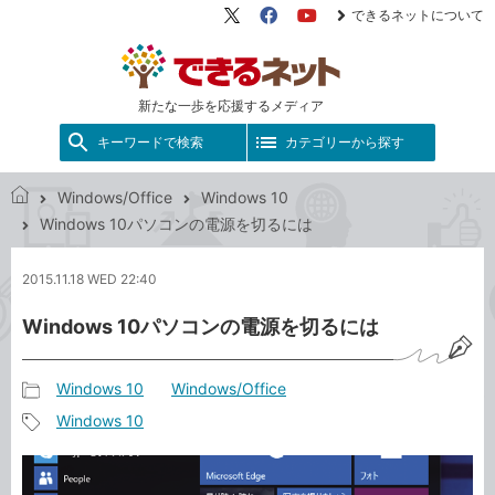
できるネットについて
X（旧
Facebook
YouTube
Twitter）
新たな一歩を応援するメディア
キーワードで検索
カテゴリーから探す
Windows/Office
Windows 10
で
Windows 10パソコンの電源を切るには
き
る
2015.11.18 WED 22:40
ネ
ッ
Windows 10パソコンの電源を切るには
ト
Windows 10
Windows/Office
記
Windows 10
事
記
カ
事
テ
タ